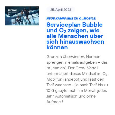
25. April 2023
NEUE KAMPAGNE ZU O
MOBILE:
2
Serviceplan Bubble
und O
zeigen, wie
2
alle Menschen über
sich hinauswachsen
können
Grenzen überwinden, Normen
sprengen, niemals aufgeben – das
ist „can do“. Der Grow-Vorteil
untermauert dieses Mindset im O
2
Mobilfunkangebot und lässt den
Tarif wachsen – je nach Tarif bis zu
10 Gigabyte mehr im Monat, jedes
Jahr. Automatisch und ohne
Aufpreis.
1