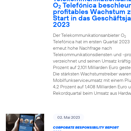
O
Telefónica beschleun
2
profitables Wachstum 
Start in das Geschäftsj
2023
Der Telekommunikationsanbieter O
2
Telefónica hat im ersten Quartal 2023
erneut hohe Nachfrage nach
Telekommunikationsdiensten und -pr
verzeichnet und seinen Umsatz kräfti
Prozent auf 2,101 Milliarden Euro gestei
Die stärksten Wachstumstreiber waren
Mobilfunkserviceumsatz mit einem Pl
4,2 Prozent auf 1,408 Milliarden Euro 
Rekordquartal beim Umsatz aus Hardw
02. Mai 2023
CORPORATE RESPONSIBILITY REPORT