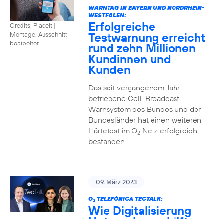
WARNTAG IN BAYERN UND NORDRHEIN-
WESTFALEN:
Erfolgreiche
Credits: Placeit |
Testwarnung erreicht
Montage, Ausschnitt
bearbeitet
rund zehn Millionen
Kundinnen und
Kunden
Das seit vergangenem Jahr
betriebene Cell-Broadcast-
Warnsystem des Bundes und der
Bundesländer hat einen weiteren
Härtetest im O
Netz erfolgreich
2
bestanden.
09. März 2023
O
TELEFÓNICA TECTALK:
2
Wie Digitalisierung