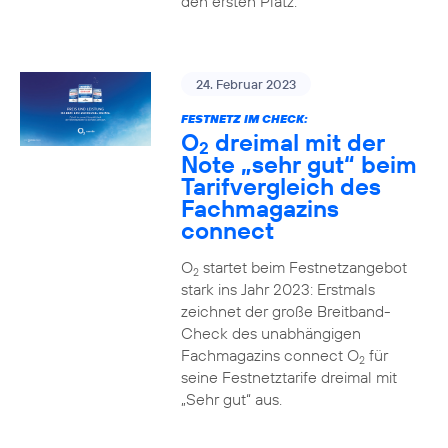
den ersten Platz.
24. Februar 2023
FESTNETZ IM CHECK:
O
dreimal mit der
2
Note „sehr gut“ beim
Tarifvergleich des
Fachmagazins
connect
O
startet beim Festnetzangebot
2
stark ins Jahr 2023: Erstmals
zeichnet der große Breitband-
Check des unabhängigen
Fachmagazins connect O
für
2
seine Festnetztarife dreimal mit
„Sehr gut“ aus.