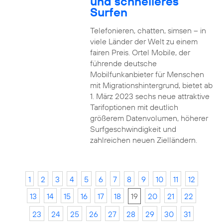
und schnelleres
Surfen
Telefonieren, chatten, simsen – in
viele Länder der Welt zu einem
fairen Preis. Ortel Mobile, der
führende deutsche
Mobilfunkanbieter für Menschen
mit Migrationshintergrund, bietet ab
1. März 2023 sechs neue attraktive
Tarifoptionen mit deutlich
größerem Datenvolumen, höherer
Surfgeschwindigkeit und
zahlreichen neuen Zielländern.
1
2
3
4
5
6
7
8
9
10
11
12
13
14
15
16
17
18
19
20
21
22
23
24
25
26
27
28
29
30
31