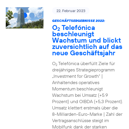
22. Februar 2023
GESCHÄFTSERGEBNISSE 2022:
O
Telefónica
2
beschleunigt
Wachstum und blickt
zuversichtlich auf das
neue Geschäftsjahr
O
Telefónica überfüllt Ziele für
2
dreijähriges Strategieprogramm
„Investment for Growth“ |
Anhaltendes operatives
Momentum beschleunigt
Wachstum bei Umsatz (+5.9
Prozent) und OIBDA (+5,3 Prozent).
Umsatz klettert erstmals über die
8-Milliarden-Euro-Marke | Zahl der
Vertragsanschlüsse steigt im
Mobilfunk dank der starken