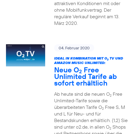
attraktiven Konditionen mit oder
ohne Mobilfunkvertrag. Der
reguläre Verkauf beginnt am 13.
März 2020.
04. Februar 2020
IDEAL IN KOMBINATION MIT O
TV UND
2
AMAZON MUSIC UNLIMITED:
Neue O
Free
2
Unlimited Tarife ab
sofort erhältlich
Ab heute sind die neuen O
Free
2
Unlimited-Tarife sowie die
überarbeiteten Tarife O
Free S, M
2
und L für Neu- und für
Bestandskunden erhältlich. (1,2) Sie
sind unter o2.de, in allen O
Shops
2
und Partnershops sowie über die