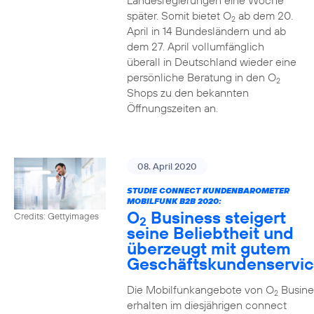
Landesregierungen eine Woche
später. Somit bietet O
ab dem 20.
2
April in 14 Bundesländern und ab
dem 27. April vollumfänglich
überall in Deutschland wieder eine
persönliche Beratung in den O
2
Shops zu den bekannten
Öffnungszeiten an.
08. April 2020
STUDIE CONNECT KUNDENBAROMETER
MOBILFUNK B2B 2020:
O
Business steigert
Credits: Gettyimages
2
seine Beliebtheit und
überzeugt mit gutem
Geschäftskundenservi
Die Mobilfunkangebote von O
Busine
2
erhalten im diesjährigen connect