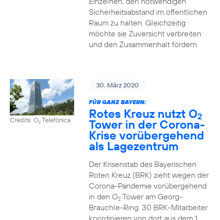
Einzelnen, den notwendigen
Sicherheitsabstand im öffentlichen
Raum zu halten. Gleichzeitig
möchte sie Zuversicht verbreiten
und den Zusammenhalt fördern.
30. März 2020
FÜR GANZ BAYERN:
Rotes Kreuz nutzt O
2
Credits: O
Telefónica
Tower in der Corona-
2
Krise vorübergehend
als Lagezentrum
Der Krisenstab des Bayerischen
Roten Kreuz (BRK) zieht wegen der
Corona-Pandemie vorübergehend
in den O
Tower am Georg-
2
Brauchle-Ring. 30 BRK-Mitarbeiter
koordinieren von dort aus dem 1.