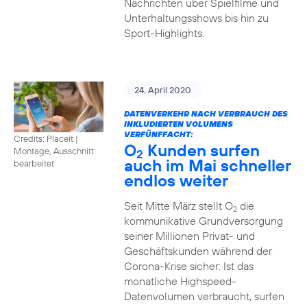
Nachrichten über Spielfilme und
Unterhaltungsshows bis hin zu
Sport-Highlights.
24. April 2020
DATENVERKEHR NACH VERBRAUCH DES
INKLUDIERTEN VOLUMENS
VERFÜNFFACHT:
Credits: Placeit
|
O
Kunden surfen
Montage, Ausschnitt
2
auch im Mai schneller
bearbeitet
endlos weiter
Seit Mitte März stellt O
die
2
kommunikative Grundversorgung
seiner Millionen Privat- und
Geschäftskunden während der
Corona-Krise sicher: Ist das
monatliche Highspeed-
Datenvolumen verbraucht, surfen