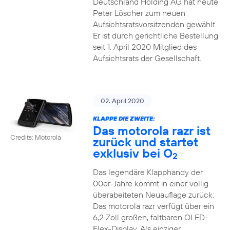
Deutschland Holding AG hat heute
Peter Löscher zum neuen
Aufsichtsratsvorsitzenden gewählt.
Er ist durch gerichtliche Bestellung
seit 1. April 2020 Mitglied des
Aufsichtsrats der Gesellschaft.
02. April 2020
KLAPPE DIE ZWEITE:
Das motorola razr ist
Credits: Motorola
zurück und startet
exklusiv bei O
2
Das legendäre Klapphandy der
00er-Jahre kommt in einer völlig
überabeiteten Neuauflage zurück:
Das motorola razr verfügt über ein
6,2 Zoll großen, faltbaren OLED-
Flex-Display. Als einziger