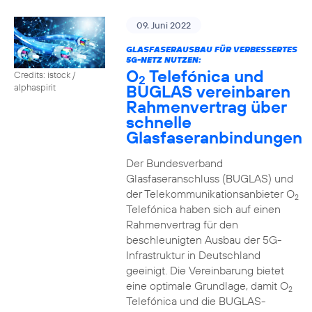
09. Juni 2022
GLASFASERAUSBAU FÜR VERBESSERTES
5G-NETZ NUTZEN:
O
Telefónica und
Credits: istock /
2
BUGLAS vereinbaren
alphaspirit
Rahmenvertrag über
schnelle
Glasfaseranbindungen
Der Bundesverband
Glasfaseranschluss (BUGLAS) und
der Telekommunikationsanbieter O
2
Telefónica haben sich auf einen
Rahmenvertrag für den
beschleunigten Ausbau der 5G-
Infrastruktur in Deutschland
geeinigt. Die Vereinbarung bietet
eine optimale Grundlage, damit O
2
Telefónica und die BUGLAS-