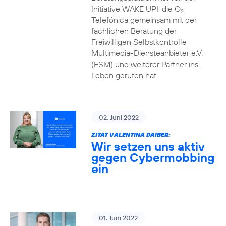
Initiative WAKE UP!, die O
2
Telefónica gemeinsam mit der
fachlichen Beratung der
Freiwilligen Selbstkontrolle
Multimedia-Diensteanbieter e.V.
(FSM) und weiterer Partner ins
Leben gerufen hat.
02. Juni 2022
ZITAT VALENTINA DAIBER:
Wir setzen uns aktiv
gegen Cybermobbing
ein
01. Juni 2022