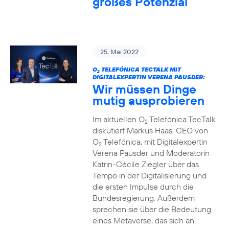
großes Potenzial
25. Mai 2022
O
TELEFÓNICA TECTALK MIT
2
DIGITALEXPERTIN VERENA PAUSDER:
Wir müssen Dinge
mutig ausprobieren
Im aktuellen O
Telefónica TecTalk
2
diskutiert Markus Haas, CEO von
O
Telefónica, mit Digitalexpertin
2
Verena Pausder und Moderatorin
Katrin-Cécile Ziegler über das
Tempo in der Digitalisierung und
die ersten Impulse durch die
Bundesregierung. Außerdem
sprechen sie über die Bedeutung
eines Metaverse, das sich an