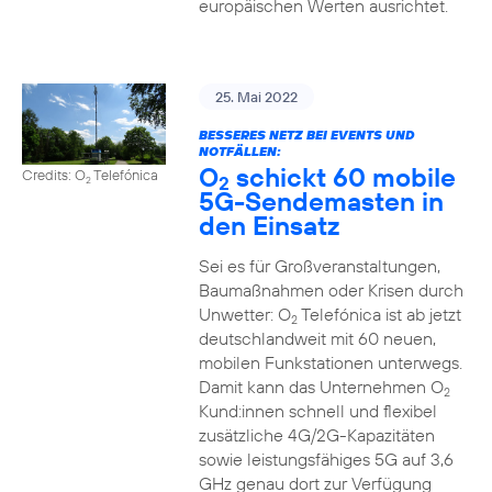
europäischen Werten ausrichtet.
25. Mai 2022
BESSERES NETZ BEI EVENTS UND
NOTFÄLLEN:
O
schickt 60 mobile
Credits: O
Telefónica
2
2
5G-Sendemasten in
den Einsatz
Sei es für Großveranstaltungen,
Baumaßnahmen oder Krisen durch
Unwetter: O
Telefónica ist ab jetzt
2
deutschlandweit mit 60 neuen,
mobilen Funkstationen unterwegs.
Damit kann das Unternehmen O
2
Kund:innen schnell und flexibel
zusätzliche 4G/2G-Kapazitäten
sowie leistungsfähiges 5G auf 3,6
GHz genau dort zur Verfügung