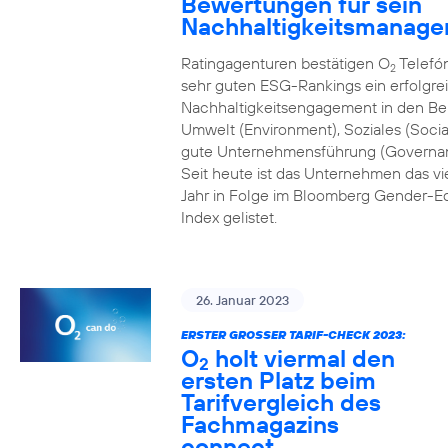
Bewertungen für sein
Nachhaltigkeitsmanag
Ratingagenturen bestätigen O
Telefón
2
sehr guten ESG-Rankings ein erfolgre
Nachhaltigkeitsengagement in den Be
Umwelt (Environment), Soziales (Socia
gute Unternehmensführung (Governa
Seit heute ist das Unternehmen das vi
Jahr in Folge im Bloomberg Gender-Eq
Index gelistet.
26. Januar 2023
ERSTER GROSSER TARIF-CHECK 2023:
O
holt viermal den
2
ersten Platz beim
Tarifvergleich des
Fachmagazins
connect