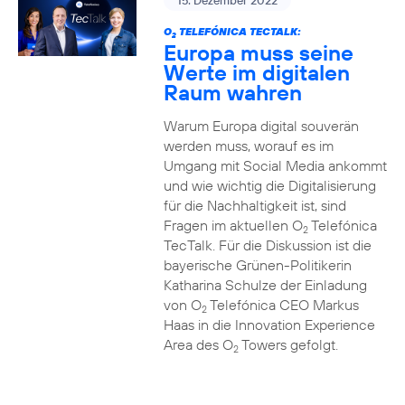
15. Dezember 2022
O
TELEFÓNICA TECTALK:
2
Europa muss seine
Werte im digitalen
Raum wahren
Warum Europa digital souverän
werden muss, worauf es im
Umgang mit Social Media ankommt
und wie wichtig die Digitalisierung
für die Nachhaltigkeit ist, sind
Fragen im aktuellen O
Telefónica
2
TecTalk. Für die Diskussion ist die
bayerische Grünen-Politikerin
Katharina Schulze der Einladung
von O
Telefónica CEO Markus
2
Haas in die Innovation Experience
Area des O
Towers gefolgt.
2