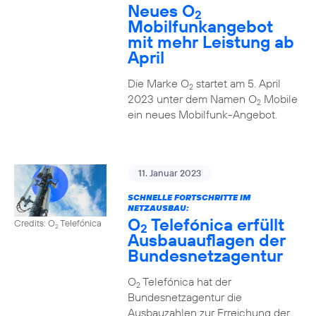
Neues O
2
Mobilfunkangebot
mit mehr Leistung ab
April
Die Marke O
startet am 5. April
2
2023 unter dem Namen O
Mobile
2
ein neues Mobilfunk-Angebot.
11. Januar 2023
SCHNELLE FORTSCHRITTE IM
NETZAUSBAU:
O
Telefónica erfüllt
Credits: O
Telefónica
2
2
Ausbauauflagen der
Bundesnetzagentur
O
Telefónica hat der
2
Bundesnetzagentur die
Ausbauzahlen zur Erreichung der