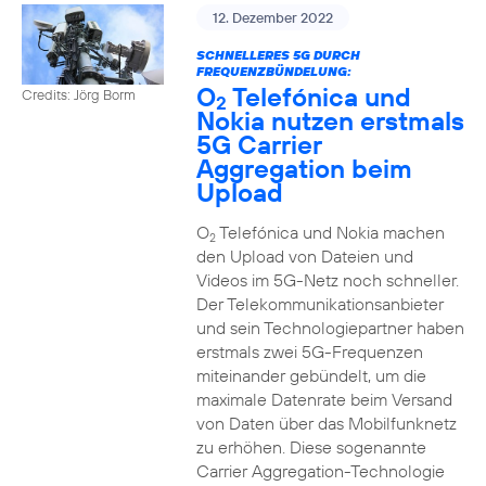
12. Dezember 2022
SCHNELLERES 5G DURCH
FREQUENZBÜNDELUNG:
O
Telefónica und
Credits: Jörg Borm
2
Nokia nutzen erstmals
5G Carrier
Aggregation beim
Upload
O
Telefónica und Nokia machen
2
den Upload von Dateien und
Videos im 5G-Netz noch schneller.
Der Telekommunikationsanbieter
und sein Technologiepartner haben
erstmals zwei 5G-Frequenzen
miteinander gebündelt, um die
maximale Datenrate beim Versand
von Daten über das Mobilfunknetz
zu erhöhen. Diese sogenannte
Carrier Aggregation-Technologie