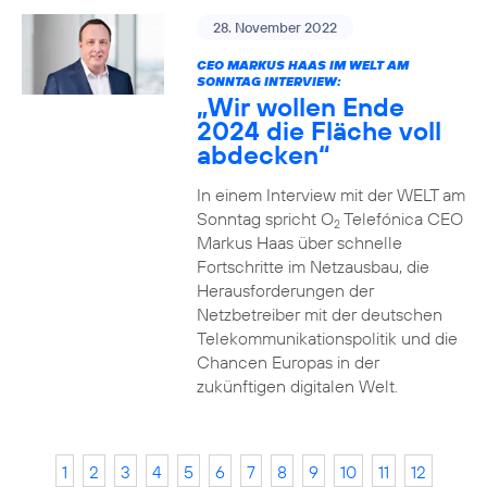
28. November 2022
CEO MARKUS HAAS IM WELT AM
SONNTAG INTERVIEW:
„Wir wollen Ende
2024 die Fläche voll
abdecken“
In einem Interview mit der WELT am
Sonntag spricht O
Telefónica CEO
2
Markus Haas über schnelle
Fortschritte im Netzausbau, die
Herausforderungen der
Netzbetreiber mit der deutschen
Telekommunikationspolitik und die
Chancen Europas in der
zukünftigen digitalen Welt.
1
2
3
4
5
6
7
8
9
10
11
12