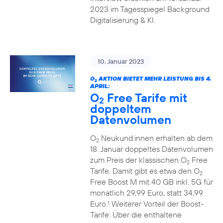
2023 im Tagesspiegel Background
Digitalisierung & KI.
10. Januar 2023
O
AKTION BIETET MEHR LEISTUNG BIS 4.
2
APRIL:
O
Free Tarife mit
2
doppeltem
Datenvolumen
O
Neukund:innen erhalten ab dem
2
18. Januar doppeltes Datenvolumen
zum Preis der klassischen O
Free
2
Tarife. Damit gibt es etwa den O
2
Free Boost M mit 40 GB inkl. 5G für
monatlich 29,99 Euro, statt 34,99
Euro.
Weiterer Vorteil der Boost-
1
Tarife: Über die enthaltene