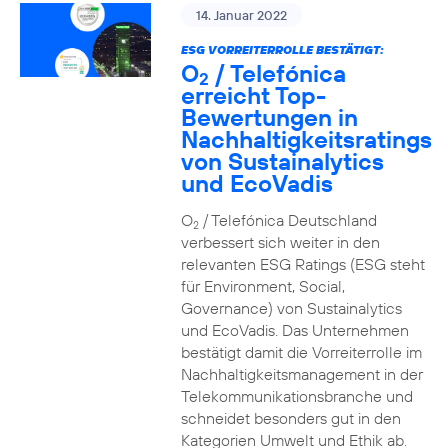
14. Januar 2022
ESG VORREITERROLLE BESTÄTIGT:
O
/ Telefónica
2
erreicht Top-
Bewertungen in
Nachhaltigkeitsratings
von Sustainalytics
und EcoVadis
O
/ Telefónica Deutschland
2
verbessert sich weiter in den
relevanten ESG Ratings (ESG steht
für Environment, Social,
Governance) von Sustainalytics
und EcoVadis. Das Unternehmen
bestätigt damit die Vorreiterrolle im
Nachhaltigkeitsmanagement in der
Telekommunikationsbranche und
schneidet besonders gut in den
Kategorien Umwelt und Ethik ab.