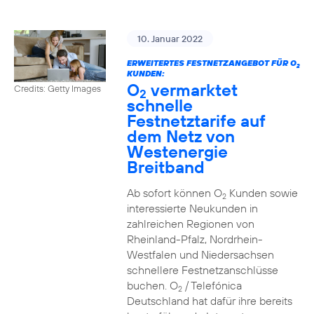
10. Januar 2022
ERWEITERTES FESTNETZANGEBOT FÜR O
2
KUNDEN:
O
vermarktet
Credits: Getty Images
2
schnelle
Festnetztarife auf
dem Netz von
Westenergie
Breitband
Ab sofort können O
Kunden sowie
2
interessierte Neukunden in
zahlreichen Regionen von
Rheinland-Pfalz, Nordrhein-
Westfalen und Niedersachsen
schnellere Festnetzanschlüsse
buchen. O
/ Telefónica
2
Deutschland hat dafür ihre bereits