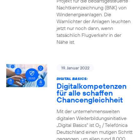
Projekt für die bedarfsgesteuerte
Nachtkennzeichnung (BNK) von
Windenergieanlagen. Die
Warnlichter der Anlagen leuchten
jetzt nur noch dann, wenn
tatsächlich Flugverkehr in der
Nähe ist.
19. Januar 2022
DIGITAL BASICS:
Digitalkompetenzen
für alle schaffen
Chancengleichheit
Mit der unternehmensweiten
digitalen Weiterbildungsinitiative
„Digital Basics“ ist O
/ Telefónica
2
Deutschland einen mutigen Schritt
gegangen, um allen rund 8.000