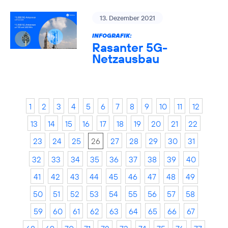
13. Dezember 2021
INFOGRAFIK:
Rasanter 5G-
Netzausbau
1
2
3
4
5
6
7
8
9
10
11
12
13
14
15
16
17
18
19
20
21
22
23
24
25
26
27
28
29
30
31
32
33
34
35
36
37
38
39
40
41
42
43
44
45
46
47
48
49
50
51
52
53
54
55
56
57
58
59
60
61
62
63
64
65
66
67