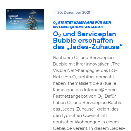
20. Dezember 2021
O
STARTET KAMPAGNE FÜR SEIN
2
INTERNET@HOME-ANGEBOT:
O
und Serviceplan
2
Bubble erschaffen
das „Jedes-Zuhause“
Nachdem O
und Serviceplan
2
Bubble mit ihrer innovativen „The
Visible Net“-Kampagne das 5G-
Netz von O
sichtbar gemacht
2
haben, thematisiert die aktuelle
Kampagne das Internet@Home-
Festnetzangebot von O
: Dafür
2
haben O
und Serviceplan Bubble
2
das „Jedes-Zuhause“ kreiert, das
den typischen Querschnitt
deutscher Wohnungen in einem
Gebäude vereint. In diesem „Jedes-