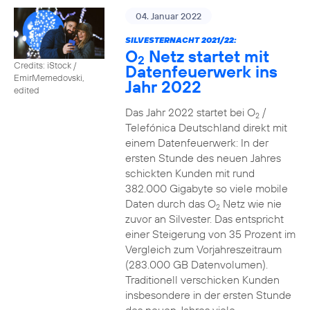
04. Januar 2022
SILVESTERNACHT 2021/22:
O
Netz startet mit
2
Credits: iStock /
Datenfeuerwerk ins
EmirMemedovski,
Jahr 2022
edited
Das Jahr 2022 startet bei O
/
2
Telefónica Deutschland direkt mit
einem Datenfeuerwerk: In der
ersten Stunde des neuen Jahres
schickten Kunden mit rund
382.000 Gigabyte so viele mobile
Daten durch das O
Netz wie nie
2
zuvor an Silvester. Das entspricht
einer Steigerung von 35 Prozent im
Vergleich zum Vorjahreszeitraum
(283.000 GB Datenvolumen).
Traditionell verschicken Kunden
insbesondere in der ersten Stunde