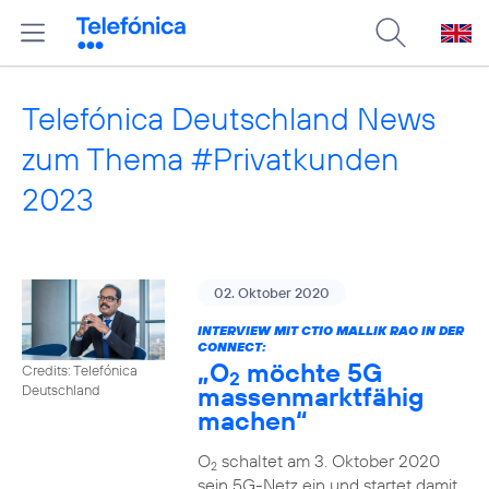
Telefónica Deutschland News
zum Thema #Privatkunden
2023
02. Oktober 2020
INTERVIEW MIT CTIO MALLIK RAO IN DER
CONNECT:
„O
möchte 5G
Credits: Telefónica
2
massenmarktfähig
Deutschland
machen“
O
schaltet am 3. Oktober 2020
2
sein 5G-Netz ein und startet damit