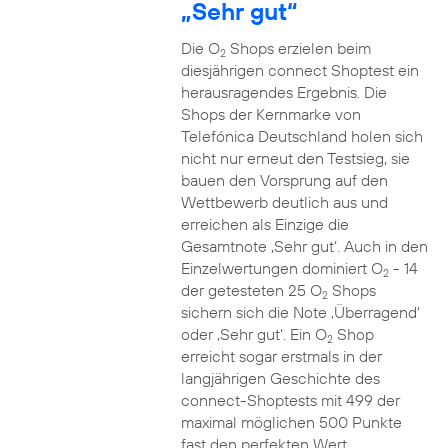
„Sehr gut“
Die O
Shops erzielen beim
2
diesjährigen connect Shoptest ein
herausragendes Ergebnis. Die
Shops der Kernmarke von
Telefónica Deutschland holen sich
nicht nur erneut den Testsieg, sie
bauen den Vorsprung auf den
Wettbewerb deutlich aus und
erreichen als Einzige die
Gesamtnote ‚Sehr gut‘. Auch in den
Einzelwertungen dominiert O
- 14
2
der getesteten 25 O
Shops
2
sichern sich die Note ‚Überragend‘
oder ‚Sehr gut‘. Ein O
Shop
2
erreicht sogar erstmals in der
langjährigen Geschichte des
connect-Shoptests mit 499 der
maximal möglichen 500 Punkte
fast den perfekten Wert.