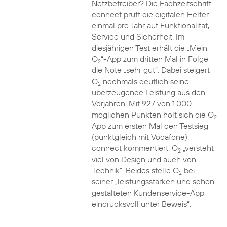
Netzbetreiber? Die Fachzeitschrift
connect prüft die digitalen Helfer
einmal pro Jahr auf Funktionalität,
Service und Sicherheit. Im
diesjährigen Test erhält die „Mein
O
“-App zum dritten Mal in Folge
2
die Note „sehr gut“. Dabei steigert
O
nochmals deutlich seine
2
überzeugende Leistung aus den
Vorjahren: Mit 927 von 1.000
möglichen Punkten holt sich die O
2
App zum ersten Mal den Testsieg
(punktgleich mit Vodafone).
connect kommentiert: O
„versteht
2
viel von Design und auch von
Technik“. Beides stelle O
bei
2
seiner „leistungsstarken und schön
gestalteten Kundenservice-App
eindrucksvoll unter Beweis“.