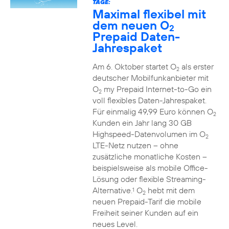
TAGE:
Maximal flexibel mit
dem neuen O
2
Prepaid Daten-
Jahrespaket
Am 6. Oktober startet O
als erster
2
deutscher Mobilfunkanbieter mit
O
my Prepaid Internet-to-Go ein
2
voll flexibles Daten-Jahrespaket.
Für einmalig 49,99 Euro können O
2
Kunden ein Jahr lang 30 GB
Highspeed-Datenvolumen im O
2
LTE-Netz nutzen – ohne
zusätzliche monatliche Kosten –
beispielsweise als mobile Office-
Lösung oder flexible Streaming-
Alternative.
O
hebt mit dem
1
2
neuen Prepaid-Tarif die mobile
Freiheit seiner Kunden auf ein
neues Level.