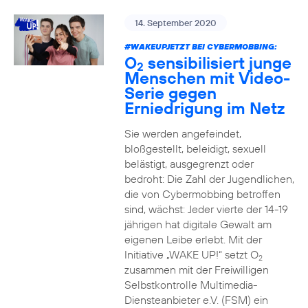
14. September 2020
#WAKEUPJETZT BEI CYBERMOBBING:
O
sensibilisiert junge
2
Menschen mit Video-
Serie gegen
Erniedrigung im Netz
Sie werden angefeindet,
bloßgestellt, beleidigt, sexuell
belästigt, ausgegrenzt oder
bedroht: Die Zahl der Jugendlichen,
die von Cybermobbing betroffen
sind, wächst: Jeder vierte der 14-19
jährigen hat digitale Gewalt am
eigenen Leibe erlebt. Mit der
Initiative „WAKE UP!“ setzt O
2
zusammen mit der Freiwilligen
Selbstkontrolle Multimedia-
Diensteanbieter e.V. (FSM) ein