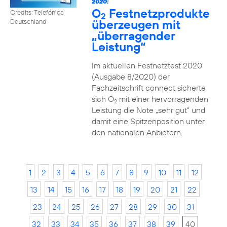
2020:
O
Festnetzprodukte
Credits: Telefónica
2
überzeugen mit
Deutschland
„überragender
Leistung“
Im aktuellen Festnetztest 2020
(Ausgabe 8/2020) der
Fachzeitschrift connect sicherte
sich O
mit einer hervorragenden
2
Leistung die Note „sehr gut“ und
damit eine Spitzenposition unter
den nationalen Anbietern.
1
2
3
4
5
6
7
8
9
10
11
12
13
14
15
16
17
18
19
20
21
22
23
24
25
26
27
28
29
30
31
32
33
34
35
36
37
38
39
40