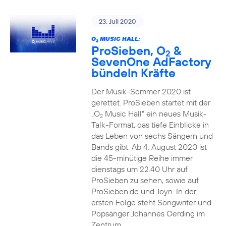
23. Juli 2020
O
MUSIC HALL:
2
ProSieben, O
&
2
SevenOne AdFactory
bündeln Kräfte
Der Musik-Sommer 2020 ist
gerettet. ProSieben startet mit der
„O
Music Hall“ ein neues Musik-
2
Talk-Format, das tiefe Einblicke in
das Leben von sechs Sängern und
Bands gibt. Ab 4. August 2020 ist
die 45-minütige Reihe immer
dienstags um 22.40 Uhr auf
ProSieben zu sehen, sowie auf
ProSieben.de und Joyn. In der
ersten Folge steht Songwriter und
Popsänger Johannes Oerding im
Zentrum.