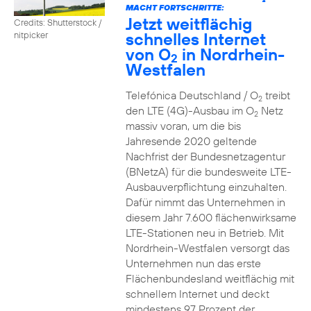
2
MACHT FORTSCHRITTE:
Jetzt weitflächig
Credits: Shutterstock /
schnelles Internet
nitpicker
von O
in Nordrhein-
2
Westfalen
Telefónica Deutschland / O
treibt
2
den LTE (4G)-Ausbau im O
Netz
2
massiv voran, um die bis
Jahresende 2020 geltende
Nachfrist der Bundesnetzagentur
(BNetzA) für die bundesweite LTE-
Ausbauverpflichtung einzuhalten.
Dafür nimmt das Unternehmen in
diesem Jahr 7.600 flächenwirksame
LTE-Stationen neu in Betrieb. Mit
Nordrhein-Westfalen versorgt das
Unternehmen nun das erste
Flächenbundesland weitflächig mit
schnellem Internet und deckt
mindestens 97 Prozent der