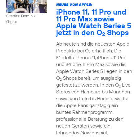
NEUES VON APPLE:
iPhone 11, 11 Pro und
Credits: Dominik
11 Pro Max sowie
Gigler
Apple Watch Series 5
jetzt in den O
Shops
2
Ab heute sind die neuesten Apple
Produkte bei O
erhältlich: Die
2
Modelle iPhone 11, iPhone 11 Pro
und iPhone 11 Pro Max sowie die
Apple Watch Series 5 liegen in den
O
Shops bereit, um ausgiebig
2
getestet zu werden. In den O
Live
2
Stores von Hamburg bis München
sowie von Köln bis Berlin erwartet
die Apple Fans ganztägig ein
buntes Rahmenprogramm,
professionelle Beratung zu den
neuen Geräten sowie ein
lohnendes Gewinnspiel.