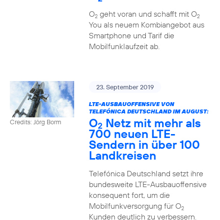
O
geht voran und schafft mit O
2
2
You als neuem Kombiangebot aus
Smartphone und Tarif die
Mobilfunklaufzeit ab.
23. September 2019
LTE-AUSBAUOFFENSIVE VON
TELEFÓNICA DEUTSCHLAND IM AUGUST:
O
Netz mit mehr als
Credits: Jörg Borm
2
700 neuen LTE-
Sendern in über 100
Landkreisen
Telefónica Deutschland setzt ihre
bundesweite LTE-Ausbauoffensive
konsequent fort, um die
Mobilfunkversorgung für O
2
Kunden deutlich zu verbessern.