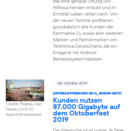
das eine genaue Ortung von
Hilfesuchenden erlaubt und im
Ernstfall Leben retten kann. Von
der neuen Technik profitieren
grundsätzlich alle Kunden der
Kernmarke O
sowie aller weiteren
2
Marken und Partnermarken von
Telefónica Deutschland, die ein
Endgerät mit Android-
Betriebssystem besitzen.
08. Oktober 2019
DATENZAPFREKORD IM O
WIESN-NETZ:
2
Kunden nutzen
Credits: Pixabay User
87.000 Gigabyte auf
Pexels
|
CC0 1.0,
dem Oktoberfest
Ausschnitt bearbeitet
2019
Die Wiesn-Gaudi ist vorbei. 16 Tage