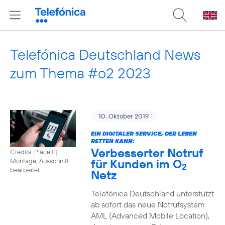
Telefónica Deutschland News
zum Thema #o2 2023
10. Oktober 2019
EIN DIGITALER SERVICE, DER LEBEN
RETTEN KANN:
Verbesserter Notruf
Credits: Placeit
|
für Kunden im O
Montage, Ausschnitt
2
bearbeitet
Netz
Telefónica Deutschland unterstützt
ab sofort das neue Notrufsystem
AML (Advanced Mobile Location),