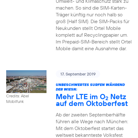
Umwelt- und Klimaschutz stark zu
machen. So sind die SIM-Karten-
Träger künftig nur noch halb so
groß (Half SIM). Die SIM-Packs für
Neukunden stellt Ortel Mobile
komplett auf Recyclingpapier um.
Im Prepaid-SIM-Bereich stellt Ortel
Mobile damit eine Ausnahme dar.
17. September 2019
UNBESCHWERTES SURFEN WÄHREND
DER WIESN:
Mehr LTE im O
Netz
Credits: Abel
2
auf dem Oktoberfest
Mobilfunk
Ab der zweiten Septemberhälfte
führen alle Wege nach München:
Mit dem Oktoberfest startet das
weltweit bekannteste Volksfest