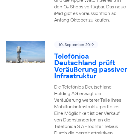
und die Apple Watch Series 5 in
den O
Shops verfügbar. Das neue
2
iPad gibt es voraussichtlich ab
Anfang Oktober zu kaufen.
10. September 2019
Telefónica
Deutschland prüft
Veräußerung passiver
Infrastruktur
Die Telefónica Deutschland
Holding AG erwägt die
Veräußerung weiterer Teile ihres
Mobilfunkinfrastrukturportfolios.
Eine Möglichkeit ist der Verkauf
von Dachstandorten an die
Telefónica S.A.-Tochter Telxius.
Durch die derzeit attraktiven