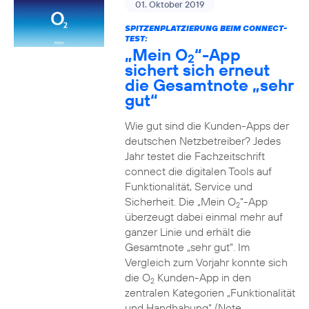
01. Oktober 2019
SPITZENPLATZIERUNG BEIM CONNECT-
TEST:
„Mein O
“-App
2
sichert sich erneut
die Gesamtnote „sehr
gut“
Wie gut sind die Kunden-Apps der
deutschen Netzbetreiber? Jedes
Jahr testet die Fachzeitschrift
connect die digitalen Tools auf
Funktionalität, Service und
Sicherheit. Die „Mein O
“-App
2
überzeugt dabei einmal mehr auf
ganzer Linie und erhält die
Gesamtnote „sehr gut“. Im
Vergleich zum Vorjahr konnte sich
die O
Kunden-App in den
2
zentralen Kategorien „Funktionalität
und Handhabung“ (Note