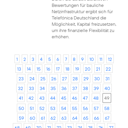
Bewertungen für bauliche
Netzinfrastruktur ergibt sich für
Telefónica Deutschland die
Möglichkeit, Kapital freizusetzen,
um ihre finanzielle Flexibilität zu
erhöhen.
1
2
3
4
5
6
7
8
9
10
11
12
13
14
15
16
17
18
19
20
21
22
23
24
25
26
27
28
29
30
31
32
33
34
35
36
37
38
39
40
41
42
43
44
45
46
47
48
49
50
51
52
53
54
55
56
57
58
59
60
61
62
63
64
65
66
67
68
69
70
71
72
73
74
75
76
77