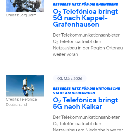
BESSERES NETZ FÜR DIE RHEINEBENE
O
Telefónica bringt
2
Credits: Jörg Borm
5G nach Kappel-
Grafenhausen
Der Telekommunikationsanbieter
O
Telefónica treibt den
2
Netzausbau in der Region Ortenau
weiter voran
03. März 2026
BESSERES NETZ FÜR DIE HISTORISCHE
STADT AM NIEDERRHEIN
O
Telefónica bringt
Credits: Telefónica
2
5G nach Kalkar
Deutschland
Der Telekommunikationsanbieter
O
Telefónica treibt den
2
Netzausbau am Niederrhein weiter