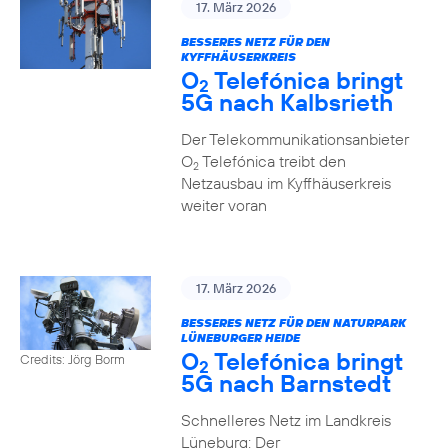
17. März 2026
BESSERES NETZ FÜR DEN
KYFFHÄUSERKREIS
O
Telefónica bringt
2
5G nach Kalbsrieth
Der Telekommunikationsanbieter
O
Telefónica treibt den
2
Netzausbau im Kyffhäuserkreis
weiter voran
17. März 2026
BESSERES NETZ FÜR DEN NATURPARK
LÜNEBURGER HEIDE
O
Telefónica bringt
Credits: Jörg Borm
2
5G nach Barnstedt
Schnelleres Netz im Landkreis
Lüneburg: Der