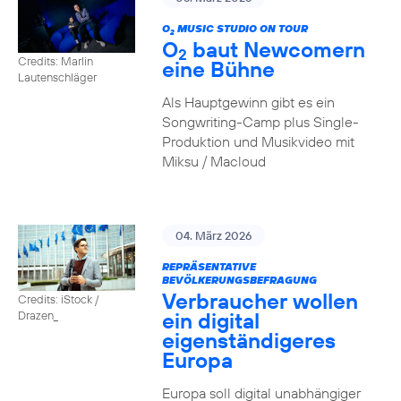
O
MUSIC STUDIO ON TOUR
2
O
baut Newcomern
2
Credits: Marlin
eine Bühne
Lautenschläger
Als Hauptgewinn gibt es ein
Songwriting-Camp plus Single-
Produktion und Musikvideo mit
Miksu / Macloud
04. März 2026
REPRÄSENTATIVE
BEVÖLKERUNGSBEFRAGUNG
Verbraucher wollen
Credits: iStock /
ein digital
Drazen_
eigenständigeres
Europa
Europa soll digital unabhängiger