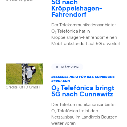
5G nach
Kröppelshagen-
Fahrendorf
Der Telekommunikationsanbieter
O
Telefónica hat in
2
Kröppelshagen-Fahrendorf einen
Mobilfunkstandort auf 5G erweitert
10. März 2026
BESSERES NETZ FÜR DAS SORBISCHE
KERNLAND
O
Telefónica bringt
Credits: GfTD GmbH
2
5G nach Cunnewitz
Der Telekommunikationsanbieter
O
Telefónica treibt den
2
Netzausbau im Landkreis Bautzen
weiter voran