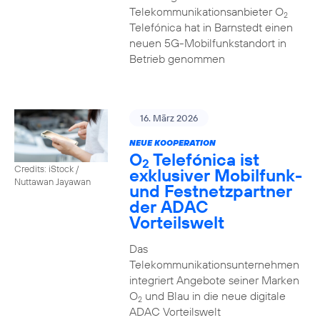
Telekommunikationsanbieter O
2
Telefónica hat in Barnstedt einen
neuen 5G-Mobilfunkstandort in
Betrieb genommen
16. März 2026
NEUE KOOPERATION
O
Telefónica ist
2
Credits: iStock /
exklusiver Mobilfunk-
Nuttawan Jayawan
und Festnetzpartner
der ADAC
Vorteilswelt
Das
Telekommunikationsunternehmen
integriert Angebote seiner Marken
O
und Blau in die neue digitale
2
ADAC Vorteilswelt