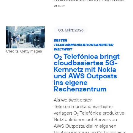
voran
03. März 2026
ERSTER
TELEKOMMUNIKATIONSANBIETER
WELTWEIT
Credits: Gettyimages
O
Telefónica bringt
2
cloudbasiertes 5G-
Kernnetz mit Nokia
und AWS Outposts
ins eigene
Rechenzentrum
Als weltweit erster
Telekommunikationsanbieter
verlagert O
Telefónica produktive
2
Netzfunktionen auf Server von
AWS Outposts, die im eigenen
Rechenzentrum von O
Telefónica