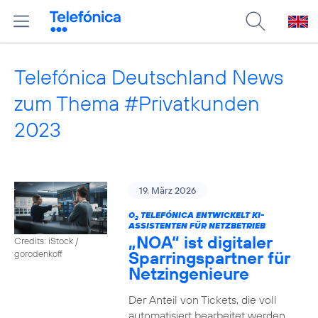
Telefónica Deutschland News
zum Thema #Privatkunden
2023
19. März 2026
O
TELEFÓNICA ENTWICKELT KI-
2
ASSISTENTEN FÜR NETZBETRIEB
„NOA“ ist digitaler
Credits: iStock /
Sparringspartner für
gorodenkoff
Netzingenieure
Der Anteil von Tickets, die voll
automatisiert bearbeitet werden