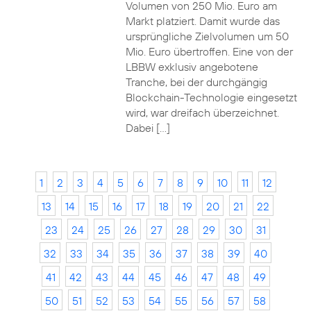
Volumen von 250 Mio. Euro am
Markt platziert. Damit wurde das
ursprüngliche Zielvolumen um 50
Mio. Euro übertroffen. Eine von der
LBBW exklusiv angebotene
Tranche, bei der durchgängig
Blockchain-Technologie eingesetzt
wird, war dreifach überzeichnet.
Dabei […]
1
2
3
4
5
6
7
8
9
10
11
12
13
14
15
16
17
18
19
20
21
22
23
24
25
26
27
28
29
30
31
32
33
34
35
36
37
38
39
40
41
42
43
44
45
46
47
48
49
50
51
52
53
54
55
56
57
58