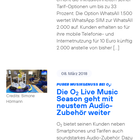
Tarif-Optionen um bis zu 33
Prozent. Die Option WhatsAll 1.500
wertet WhatsApp SIM zur WhatsAll
2.000 auf. Kunden erhalten so für
ihre mobile Telefonie- und
Internetnutzung für 10 Euro künftig
2.000 anstelle von bisher […]
08. März 2018
PURER MUSIKGENUSS BEI O
:
2
Die O
Live Music
2
Credits: Simone
Season geht mit
Hörmann
neustem Audio-
Zubehör weiter
O
bietet seinen Kunden neben
2
Smartphones und Tarifen auch
soundstarkes Audio-Zubehör. Dazu