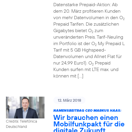
Datenstarke Prepaid-Aktion: Ab
dem 20. März profitieren Kunden
von mehr Datenvolumen in den O
2
Prepaid Tarifen. Die zusätzlichen
Gigabytes bietet O
zum
2
unveränderten Preis. Tarif-Neuling
im Portfolio ist der O
My Prepaid L
2
Tarif mit 5 GB Highspeed-
Datenvolumen und Allnet Flat für
nur 24,99 Euro1). O
Prepaid
2
Kunden surfen mit LTE max. und
können mit […]
12. März 2018
NAMENSBEITRAG CEO MARKUS HAAS:
Wir brauchen einen
Credits: Telefónica
Mobilfunkpakt für die
Deutschland
digitale Zukunft