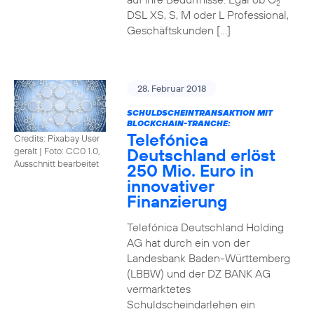
2
DSL XS, S, M oder L Professional,
Geschäftskunden […]
28. Februar 2018
SCHULDSCHEINTRANSAKTION MIT
BLOCKCHAIN-TRANCHE:
Telefónica
Credits: Pixabay User
Deutschland erlöst
geralt
|
Foto: CC0 1.0,
Ausschnitt bearbeitet
250 Mio. Euro in
innovativer
Finanzierung
Telefónica Deutschland Holding
AG hat durch ein von der
Landesbank Baden-Württemberg
(LBBW) und der DZ BANK AG
vermarktetes
Schuldscheindarlehen ein