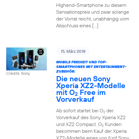
Highend-Smartphone zu diesem
Sensationspreis und zwar solange
der Vorrat reicht, unabhängig vom
Abschluss eines […]
15. März 2018
MOBILE FREIHEIT UND TOP-
SMARTPHONES MIT ENTERTAINMENT-
ZUBEHÖR:
Credits: Sony
Die neuen Sony
Xperia XZ2-Modelle
mit O
Free im
2
Vorverkauf
Ab sofort startet bei O
der
2
Vorverkauf des Sony Xperia XZ2
und XZ2 Compact. O
Kunden
2
bekommen beim Kauf der Xperia
XZ2-Modelle eines von fünf Sony