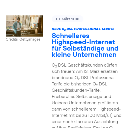
01. März 2018
NEUE O
DSL PROFESSIONAL TARIFE:
2
Schnelleres
Credits: Gettyimages
Highspeed-Internet
für Selbständige und
kleine Unternehmen
O
DSL Geschäftskunden dürfen
2
sich freuen: Am 13. März ersetzen
brandneue O
DSL Professional
2
Tarife die bisherigen O
DSL
2
Geschäftskunden-Tarife.
Freiberufler, Selbständige und
kleinere Unternehmen profitieren
dann von schnellerem Highspeed-
Internet mit bis zu 100 Mbit/s 1) und
einer noch stärkeren Ausrichtung
auf ihre Bedürfnisse. Egal ob O