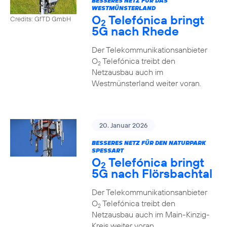
BESSERES NETZ FÜR DAS
WESTMÜNSTERLAND
O
Telefónica bringt
Credits: GfTD GmbH
2
5G nach Rhede
Der Telekommunikationsanbieter
O
Telefónica treibt den
2
Netzausbau auch im
Westmünsterland weiter voran.
20. Januar 2026
BESSERES NETZ FÜR DEN NATURPARK
SPESSART
O
Telefónica bringt
2
5G nach Flörsbachtal
Der Telekommunikationsanbieter
O
Telefónica treibt den
2
Netzausbau auch im Main-Kinzig-
Kreis weiter voran.