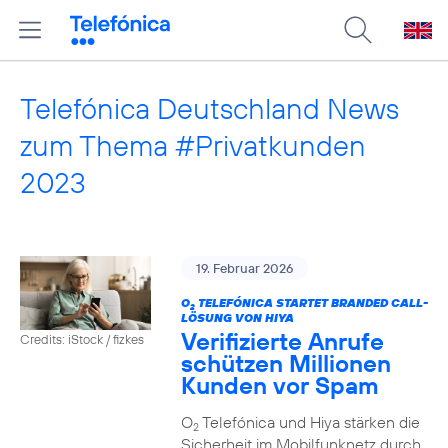
Telefónica Deutschland News
zum Thema #Privatkunden
2023
19. Februar 2026
O
TELEFÓNICA STARTET BRANDED CALL-
2
LÖSUNG VON HIYA
Verifizierte Anrufe
Credits: iStock / fizkes
schützen Millionen
Kunden vor Spam
O
Telefónica und Hiya stärken die
2
Sicherheit im Mobilfunknetz durch