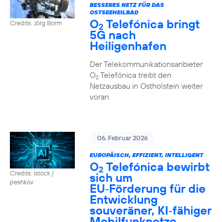
BESSERES NETZ FÜR DAS
OSTSEEHEILBAD
O
Telefónica bringt
Credits: Jörg Borm
2
5G nach
Heiligenhafen
Der Telekommunikationsanbieter
O
Telefónica treibt den
2
Netzausbau in Ostholstein weiter
voran
06. Februar 2026
EUROPÄISCH, EFFIZIENT, INTELLIGENT
O
Telefónica bewirbt
2
Credits: istock /
sich um
peshkov
EU‑Förderung für die
Entwicklung
souveräner, KI‑fähiger
Mobilfunknetze