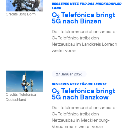
BESSERES NETZ FÜR DAS MARKGRÄFLER
LAND
O
Telefónica bringt
Credits: Jörg Borm
2
5G nach Binzen
Der Telekommunikationsanbieter
O
Telefónica treibt den
2
Netzausbau im Landkreis Lörrach
weiter voran.
27. Januar 2026
BESSERES NETZ FÜR DIE LEWITZ
O
Telefónica bringt
2
Credits: Telefónica
5G nach Banzkow
Deutschland
Der Telekommunikationsanbieter
O
Telefónica treibt den
2
Netzausbau in Mecklenburg-
Vorpommern weiter voran.