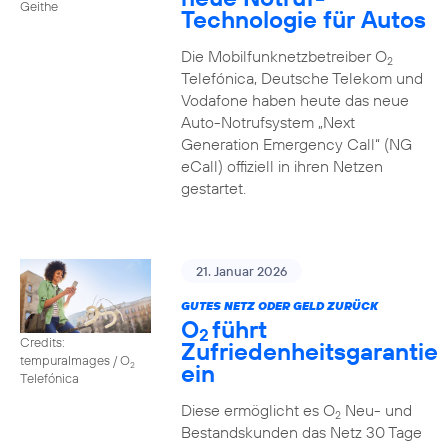
Geithe
Technologie für Autos
Die Mobilfunknetzbetreiber O
2
Telefónica, Deutsche Telekom und
Vodafone haben heute das neue
Auto-Notrufsystem „Next
Generation Emergency Call“ (NG
eCall) offiziell in ihren Netzen
gestartet.
21. Januar 2026
GUTES NETZ ODER GELD ZURÜCK
O
führt
2
Credits:
Zufriedenheitsgarantie
tempuraImages / O
ein
2
Telefónica
Diese ermöglicht es O
Neu- und
2
Bestandskunden das Netz 30 Tage