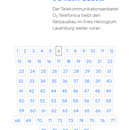
Der Telekommunikationsanbieter
O
Telefónica treibt den
2
Netzausbau im Kreis Herzogtum
Lauenburg weiter voran.
1
2
3
4
5
6
7
8
9
10
11
12
13
14
15
16
17
18
19
20
21
22
23
24
25
26
27
28
29
30
31
32
33
34
35
36
37
38
39
40
41
42
43
44
45
46
47
48
49
50
51
52
53
54
55
56
57
58
59
60
61
62
63
64
65
66
67
68
69
70
71
72
73
74
75
76
77