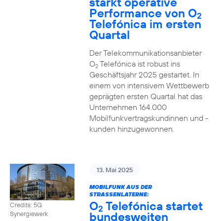
stärkt operative
Performance von O
2
Telefónica im ersten
Quartal
Der Telekommunikationsanbieter
O
Telefónica ist robust ins
2
Geschäftsjahr 2025 gestartet. In
einem von intensivem Wettbewerb
geprägten ersten Quartal hat das
Unternehmen 164.000
Mobilfunkvertragskundinnen und -
kunden hinzugewonnen.
13. Mai 2025
MOBILFUNK AUS DER
STRASSENLATERNE:
O
Telefónica startet
Credits: 5G
2
bundesweiten
Synergiewerk