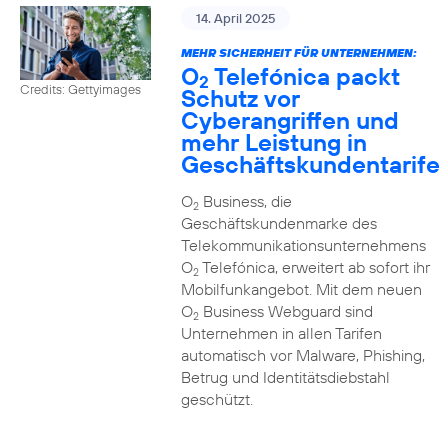
14. April 2025
MEHR SICHERHEIT FÜR UNTERNEHMEN:
O
Telefónica packt
2
Credits: Gettyimages
Schutz vor
Cyberangriffen und
mehr Leistung in
Geschäftskundentarife
O
Business, die
2
Geschäftskundenmarke des
Telekommunikationsunternehmens
O
Telefónica, erweitert ab sofort ihr
2
Mobilfunkangebot. Mit dem neuen
O
Business Webguard sind
2
Unternehmen in allen Tarifen
automatisch vor Malware, Phishing,
Betrug und Identitätsdiebstahl
geschützt.