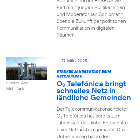
Schüler:innen im BASECAMP
Berlin mit jungen Politiker:innen
und Moderator Jan Schipmann
über die Zukunft der politischen
Kommunikation in digitalen
Räumen.
27. März 2025
STARKER JAHRESSTART BEIM
NETZAUSBAU:
O
Telefónica bringt
Credits: Abel
2
schnelles Netz in
Mobilfunk
ländliche Gemeinden
Der Telekommunikationsanbieter
O
Telefónica hat bereits zum
2
Jahresstart deutliche Fortschritte
beim Netzausbau gemacht. Das
Unternehmen hat in den