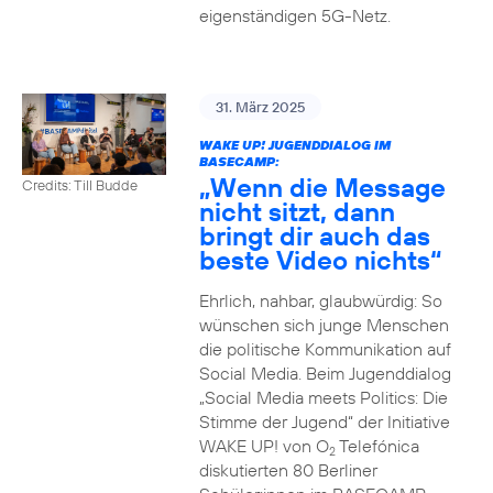
eigenständigen 5G-Netz.
31. März 2025
WAKE UP! JUGENDDIALOG IM
BASECAMP:
„Wenn die Message
Credits: Till Budde
nicht sitzt, dann
bringt dir auch das
beste Video nichts“
Ehrlich, nahbar, glaubwürdig: So
wünschen sich junge Menschen
die politische Kommunikation auf
Social Media. Beim Jugenddialog
„Social Media meets Politics: Die
Stimme der Jugend“ der Initiative
WAKE UP! von O
Telefónica
2
diskutierten 80 Berliner