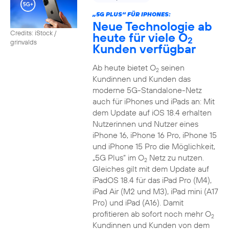
„5G PLUS“ FÜR IPHONES:
Neue Technologie ab
Credits: iStock /
heute für viele O
2
grinvalds
Kunden verfügbar
Ab heute bietet O
seinen
2
Kundinnen und Kunden das
moderne 5G-Standalone-Netz
auch für iPhones und iPads an: Mit
dem Update auf iOS 18.4 erhalten
Nutzerinnen und Nutzer eines
iPhone 16, iPhone 16 Pro, iPhone 15
und iPhone 15 Pro die Möglichkeit,
„5G Plus“ im O
Netz zu nutzen.
2
Gleiches gilt mit dem Update auf
iPadOS 18.4 für das iPad Pro (M4),
iPad Air (M2 und M3), iPad mini (A17
Pro) und iPad (A16). Damit
profitieren ab sofort noch mehr O
2
Kundinnen und Kunden von dem