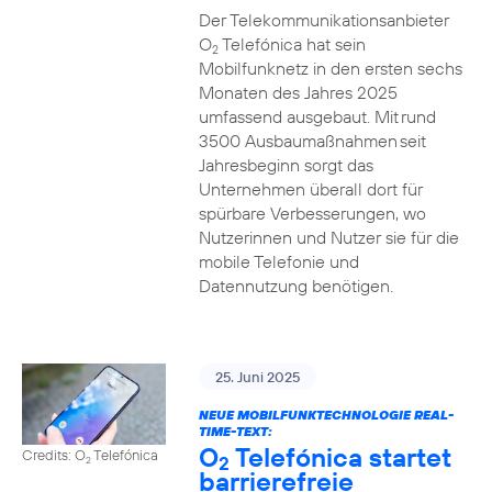
Der Telekommunikationsanbieter
O
Telefónica hat sein
2
Mobilfunknetz in den ersten sechs
Monaten des Jahres 2025
umfassend ausgebaut. Mit rund
3500 Ausbaumaßnahmen seit
Jahresbeginn sorgt das
Unternehmen überall dort für
spürbare Verbesserungen, wo
Nutzerinnen und Nutzer sie für die
mobile Telefonie und
Datennutzung benötigen.
25. Juni 2025
NEUE MOBILFUNKTECHNOLOGIE REAL-
TIME-TEXT:
O
Telefónica startet
Credits: O
Telefónica
2
2
barrierefreie