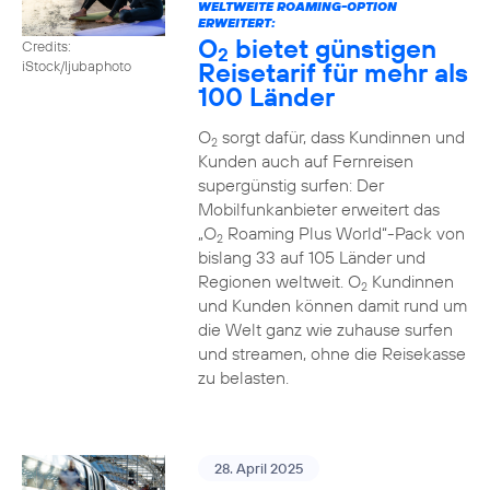
WELTWEITE ROAMING-OPTION
ERWEITERT:
O
bietet günstigen
Credits:
2
Reisetarif für mehr als
iStock/ljubaphoto
100 Länder
O
sorgt dafür, dass Kundinnen und
2
Kunden auch auf Fernreisen
supergünstig surfen: Der
Mobilfunkanbieter erweitert das
„O
Roaming Plus World“-Pack von
2
bislang 33 auf 105 Länder und
Regionen weltweit. O
Kundinnen
2
und Kunden können damit rund um
die Welt ganz wie zuhause surfen
und streamen, ohne die Reisekasse
zu belasten.
28. April 2025