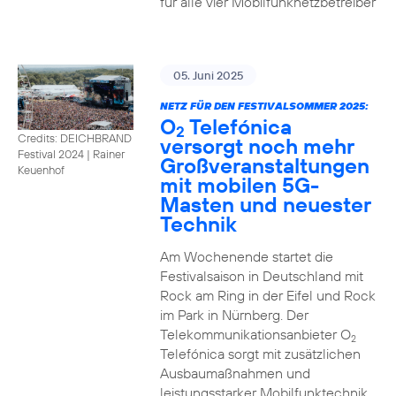
für alle vier Mobilfunknetzbetreiber
05. Juni 2025
NETZ FÜR DEN FESTIVALSOMMER 2025:
O
Telefónica
2
Credits: DEICHBRAND
versorgt noch mehr
Festival 2024 | Rainer
Großveranstaltungen
Keuenhof
mit mobilen 5G-
Masten und neuester
Technik
Am Wochenende startet die
Festivalsaison in Deutschland mit
Rock am Ring in der Eifel und Rock
im Park in Nürnberg. Der
Telekommunikationsanbieter O
2
Telefónica sorgt mit zusätzlichen
Ausbaumaßnahmen und
leistungsstarker Mobilfunktechnik