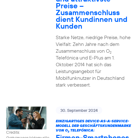
Preise –
Zusammenschluss
dient Kundinnen und
Kunden
Starke Netze, niedrige Preise, hohe
Vielfalt: Zehn Jahre nach dem
Zusammenschluss von O
2
Telefónica und E-Plus am 1.
Oktober 2014 hat sich das
Leistungsangebot für
Mobilfunknutzer in Deutschland
stark verbessert.
30. September 2024
EINZIGARTIGES DEVICE-AS-A-SERVICE-
MODELL DER GESCHÄFTSKUNDENMARKE
VON O
TELEFÓNICA:
Credits:
2
Firmen-Smartphones
Gettyimages/aldomurillo