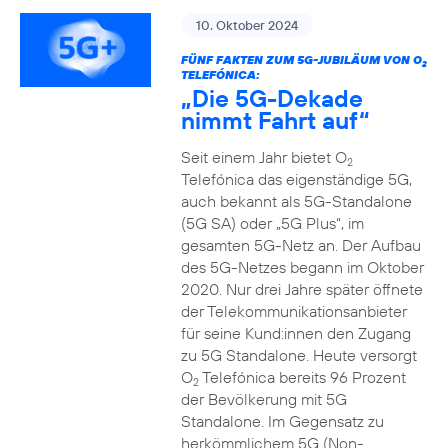
10. Oktober 2024
FÜNF FAKTEN ZUM 5G-JUBILÄUM VON O
2
TELEFÓNICA:
„Die 5G-Dekade
nimmt Fahrt auf“
Seit einem Jahr bietet O
2
Telefónica das eigenständige 5G,
auch bekannt als 5G-Standalone
(5G SA) oder „5G Plus“, im
gesamten 5G-Netz an. Der Aufbau
des 5G-Netzes begann im Oktober
2020. Nur drei Jahre später öffnete
der Telekommunikationsanbieter
für seine Kund:innen den Zugang
zu 5G Standalone. Heute versorgt
O
Telefónica bereits 96 Prozent
2
der Bevölkerung mit 5G
Standalone. Im Gegensatz zu
herkömmlichem 5G (Non-