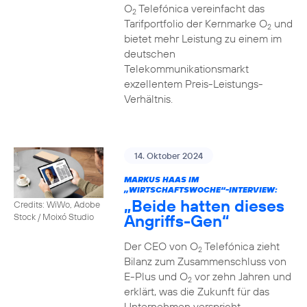
O
Telefónica vereinfacht das
2
Tarifportfolio der Kernmarke O
und
2
bietet mehr Leistung zu einem im
deutschen
Telekommunikationsmarkt
exzellentem Preis-Leistungs-
Verhältnis.
14. Oktober 2024
MARKUS HAAS IM
„WIRTSCHAFTSWOCHE“-INTERVIEW:
„Beide hatten dieses
Credits: WiWo, Adobe
Angriffs-Gen“
Stock / Moixó Studio
Der CEO von O
Telefónica zieht
2
Bilanz zum Zusammenschluss von
E-Plus und O
vor zehn Jahren und
2
erklärt, was die Zukunft für das
Unternehmen verspricht.