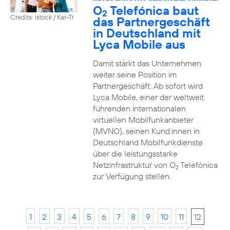
O
Telefónica baut
2
Credits: istock / Kar-Tr
das Partnergeschäft
in Deutschland mit
Lyca Mobile aus
Damit stärkt das Unternehmen
weiter seine Position im
Partnergeschäft. Ab sofort wird
Lyca Mobile, einer der weltweit
führenden internationalen
virtuellen Mobilfunkanbieter
(MVNO), seinen Kund:innen in
Deutschland Mobilfunkdienste
über die leistungsstarke
Netzinfrastruktur von O
Telefónica
2
zur Verfügung stellen.
1
2
3
4
5
6
7
8
9
10
11
12