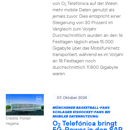
von O
Telefónica auf der Wiesn
2
mehr mobile Daten genutzt als
jemals zuvor. Dies entspricht einer
Steigerung von 30 Prozent im
Vergleich zum Vorjahr.
Durchschnittlich wurden an den 16
Festtagen täglich etwa 15.000
Gigabyte über das Mobilfunknetz
transportiert, während es im Vorjahr
an 18 Festtagen noch
durchschnittlich 11.800 Gigabyte
waren.
07. Oktober 2024
MÜNCHENER BASKETBALL-FANS
SCHLAGEN EISHOCKEY-FANS BEI
MOBILER DATENNUTZUNG:
Credits: Florian
O
Telefónica bringt
Hagena
2
5G-Power in den SAP