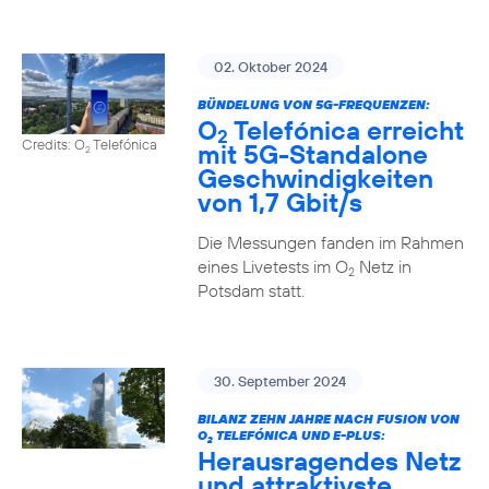
02. Oktober 2024
BÜNDELUNG VON 5G-FREQUENZEN:
O
Telefónica erreicht
2
Credits: O
Telefónica
mit 5G-Standalone
2
Geschwindigkeiten
von 1,7 Gbit/s
Die Messungen fanden im Rahmen
eines Livetests im O
Netz in
2
Potsdam statt.
30. September 2024
BILANZ ZEHN JAHRE NACH FUSION VON
O
TELEFÓNICA UND E-PLUS:
2
Herausragendes Netz
und attraktivste