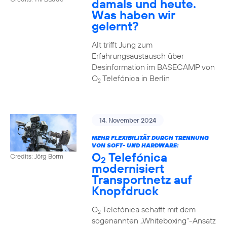
damals und heute.
Was haben wir
gelernt?
Alt trifft Jung zum
Erfahrungsaustausch über
Desinformation im BASECAMP von
O
Telefónica in Berlin
2
14. November 2024
MEHR FLEXIBILITÄT DURCH TRENNUNG
VON SOFT- UND HARDWARE:
O
Telefónica
Credits: Jörg Borm
2
modernisiert
Transportnetz auf
Knopfdruck
O
Telefónica schafft mit dem
2
sogenannten „Whiteboxing“-Ansatz