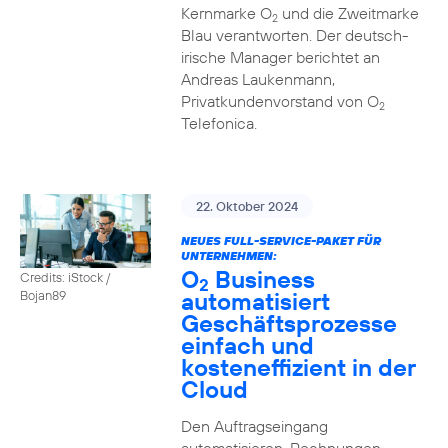
Kernmarke O
und die Zweitmarke
2
Blau verantworten. Der deutsch-
irische Manager berichtet an
Andreas Laukenmann,
Privatkundenvorstand von O
2
Telefonica.
22. Oktober 2024
NEUES FULL-SERVICE-PAKET FÜR
UNTERNEHMEN:
O
Business
Credits: iStock /
2
automatisiert
Bojan89
Geschäftsprozesse
einfach und
kosteneffizient in der
Cloud
Den Auftragseingang