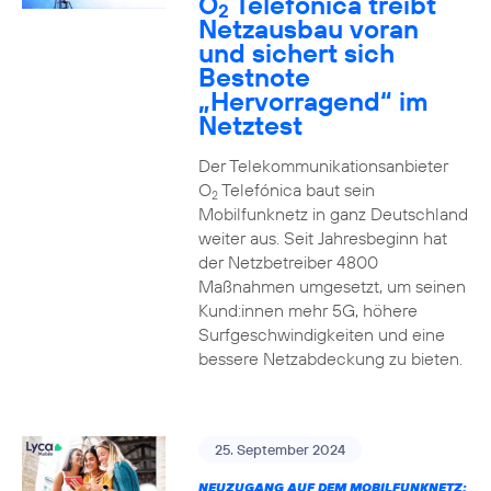
O
Telefónica treibt
2
Netzausbau voran
und sichert sich
Bestnote
„Hervorragend“ im
Netztest
Der Telekommunikationsanbieter
O
Telefónica baut sein
2
Mobilfunknetz in ganz Deutschland
weiter aus. Seit Jahresbeginn hat
der Netzbetreiber 4800
Maßnahmen umgesetzt, um seinen
Kund:innen mehr 5G, höhere
Surfgeschwindigkeiten und eine
bessere Netzabdeckung zu bieten.
25. September 2024
NEUZUGANG AUF DEM MOBILFUNKNETZ: