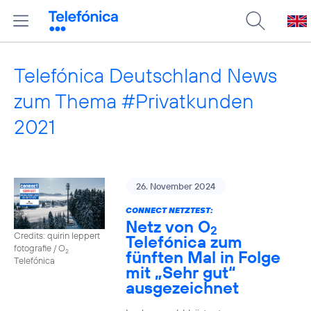
Telefónica Deutschland News
zum Thema #Privatkunden
2021
26. November 2024
CONNECT NETZTEST:
Netz von O
2
Credits: quirin leppert
Telefónica zum
fotografie / O
fünften Mal in Folge
2
Telefónica
mit „Sehr gut“
ausgezeichnet