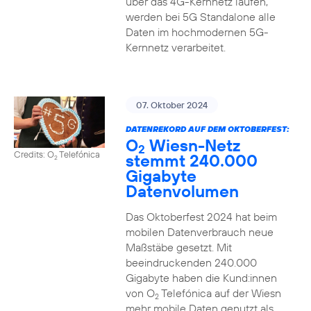
über das 4G-Kernnetz laufen,
werden bei 5G Standalone alle
Daten im hochmodernen 5G-
Kernnetz verarbeitet.
07. Oktober 2024
DATENREKORD AUF DEM OKTOBERFEST:
O
Wiesn-Netz
2
Credits: O
Telefónica
stemmt 240.000
2
Gigabyte
Datenvolumen
Das Oktoberfest 2024 hat beim
mobilen Datenverbrauch neue
Maßstäbe gesetzt. Mit
beeindruckenden 240.000
Gigabyte haben die Kund:innen
von O
Telefónica auf der Wiesn
2
mehr mobile Daten genutzt als