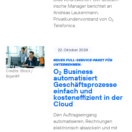
irische Manager berichtet an
Andreas Laukenmann,
Privatkundenvorstand von O
2
Telefonica.
22. Oktober 2024
NEUES FULL-SERVICE-PAKET FÜR
UNTERNEHMEN:
O
Business
Credits: iStock /
2
automatisiert
Bojan89
Geschäftsprozesse
einfach und
kosteneffizient in der
Cloud
Den Auftragseingang
automatisieren, Rechnungen
elektronisch abwickeln und mit