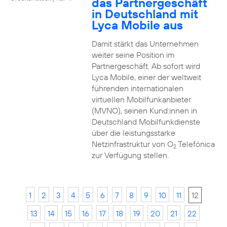
das Partnergeschäft
in Deutschland mit
Lyca Mobile aus
Damit stärkt das Unternehmen
weiter seine Position im
Partnergeschäft. Ab sofort wird
Lyca Mobile, einer der weltweit
führenden internationalen
virtuellen Mobilfunkanbieter
(MVNO), seinen Kund:innen in
Deutschland Mobilfunkdienste
über die leistungsstarke
Netzinfrastruktur von O
Telefónica
2
zur Verfügung stellen.
1
2
3
4
5
6
7
8
9
10
11
12
13
14
15
16
17
18
19
20
21
22