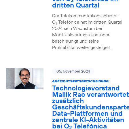
2
dritten Quartal
Der Telekommunikationsanbieter
O
Telefónica hat im dritten Quartal
2
2024 sein Wachstum bei
Mobilfunkvertragskund:innen
beschleunigt und seine
Profitabilität weiter gesteigert.
05. November 2024
AUFSICHTSRATSENTSCHEIDUNG:
Technologievorstand
Mallik Rao verantwortet
zusätzlich
Geschäftskundensparte
Data-Plattformen und
zentrale KI-Aktivitäten
bei O
Telefónica
2