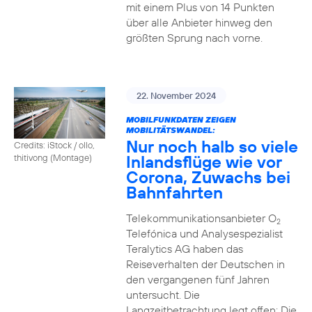
mit einem Plus von 14 Punkten
über alle Anbieter hinweg den
größten Sprung nach vorne.
22. November 2024
MOBILFUNKDATEN ZEIGEN
MOBILITÄTSWANDEL:
Nur noch halb so viele
Credits: iStock / ollo,
Inlandsflüge wie vor
thitivong (Montage)
Corona, Zuwachs bei
Bahnfahrten
Telekommunikationsanbieter O
2
Telefónica und Analysespezialist
Teralytics AG haben das
Reiseverhalten der Deutschen in
den vergangenen fünf Jahren
untersucht. Die
Langzeitbetrachtung legt offen: Die