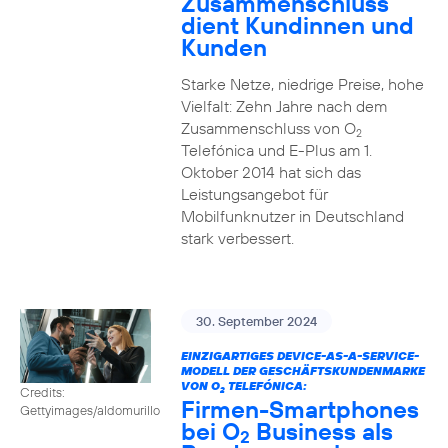
Zusammenschluss
dient Kundinnen und
Kunden
Starke Netze, niedrige Preise, hohe
Vielfalt: Zehn Jahre nach dem
Zusammenschluss von O
2
Telefónica und E-Plus am 1.
Oktober 2014 hat sich das
Leistungsangebot für
Mobilfunknutzer in Deutschland
stark verbessert.
30. September 2024
EINZIGARTIGES DEVICE-AS-A-SERVICE-
MODELL DER GESCHÄFTSKUNDENMARKE
VON O
TELEFÓNICA:
Credits:
2
Firmen-Smartphones
Gettyimages/aldomurillo
bei O
Business als
2