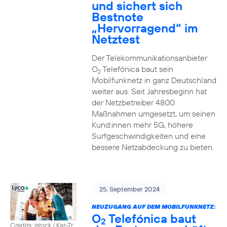
und sichert sich
Bestnote
„Hervorragend“ im
Netztest
Der Telekommunikationsanbieter
O
Telefónica baut sein
2
Mobilfunknetz in ganz Deutschland
weiter aus. Seit Jahresbeginn hat
der Netzbetreiber 4800
Maßnahmen umgesetzt, um seinen
Kund:innen mehr 5G, höhere
Surfgeschwindigkeiten und eine
bessere Netzabdeckung zu bieten.
25. September 2024
NEUZUGANG AUF DEM MOBILFUNKNETZ:
O
Telefónica baut
2
Credits: istock / Kar-Tr