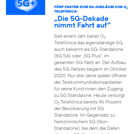
FÜNF FAKTEN ZUM 5G-JUBILÄUM VON O
2
TELEFÓNICA:
„Die 5G-Dekade
nimmt Fahrt auf“
Seit einem Jahr bietet O
2
Telefónica das eigenständige 5G,
auch bekannt als 5G-Standalone
(5G SA) oder „5G Plus“, im
gesamten 5G-Netz an. Der Aufbau
des 5G-Netzes begann im Oktober
2020. Nur drei Jahre später öffnete
der Telekommunikationsanbieter
für seine Kund:innen den Zugang
zu 5G Standalone. Heute versorgt
O
Telefónica bereits 96 Prozent
2
der Bevölkerung mit 5G
Standalone. Im Gegensatz zu
herkömmlichem 5G (Non-
Standalone), bei dem die Daten