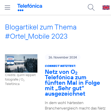
Blogartikel zum Thema
#Ortel_Mobile 2023
26. November 2024
CONNECT NETZTEST:
Netz von O
2
Credits: quirin leppert
Telefónica zum
fotografie / O
fünften Mal in Folge
2
Telefónica
mit „Sehr gut“
ausgezeichnet
In dem wohl härtesten
Branchenvergleich macht das Netz