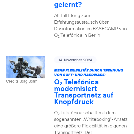
gelernt?
Alt trifft Jung zum
Erfahrungsaustausch über
Desinformation im BASECAMP von
O
Telefónica in Berlin
2
14. November 2024
MEHR FLEXIBILITÄT DURCH TRENNUNG
VON SOFT- UND HARDWARE:
O
Telefónica
Credits: Jörg Borm
2
modernisiert
Transportnetz auf
Knopfdruck
O
Telefónica schafft mit dem
2
sogenannten „Whiteboxing“-Ansatz
eine größere Flexibilität im eigenen
Transportnetz. Der