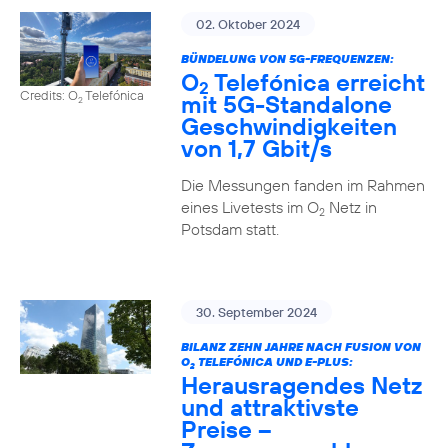
02. Oktober 2024
BÜNDELUNG VON 5G-FREQUENZEN:
O
Telefónica erreicht
2
Credits: O
Telefónica
mit 5G-Standalone
2
Geschwindigkeiten
von 1,7 Gbit/s
Die Messungen fanden im Rahmen
eines Livetests im O
Netz in
2
Potsdam statt.
30. September 2024
BILANZ ZEHN JAHRE NACH FUSION VON
O
TELEFÓNICA UND E-PLUS:
2
Herausragendes Netz
und attraktivste
Preise –