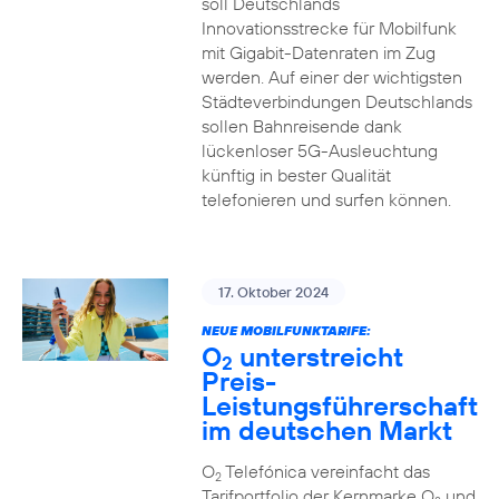
soll Deutschlands
Innovationsstrecke für Mobilfunk
mit Gigabit-Datenraten im Zug
werden. Auf einer der wichtigsten
Städteverbindungen Deutschlands
sollen Bahnreisende dank
lückenloser 5G-Ausleuchtung
künftig in bester Qualität
telefonieren und surfen können.
17. Oktober 2024
NEUE MOBILFUNKTARIFE:
O
unterstreicht
2
Preis-
Leistungsführerschaft
im deutschen Markt
O
Telefónica vereinfacht das
2
Tarifportfolio der Kernmarke O
und