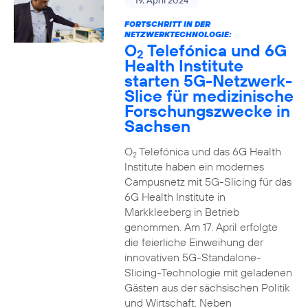
19. April 2024
FORTSCHRITT IN DER
NETZWERKTECHNOLOGIE:
O
Telefónica und 6G
2
Health Institute
starten 5G-Netzwerk-
Slice für medizinische
Forschungszwecke in
Sachsen
O
Telefónica und das 6G Health
2
Institute haben ein modernes
Campusnetz mit 5G-Slicing für das
6G Health Institute in
Markkleeberg in Betrieb
genommen. Am 17. April erfolgte
die feierliche Einweihung der
innovativen 5G-Standalone-
Slicing-Technologie mit geladenen
Gästen aus der sächsischen Politik
und Wirtschaft. Neben