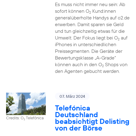
Es muss nicht immer neu sein: Ab
sofort können O
Kund:innen
2
generalüberholte Handys auf o2.de
erwerben. Damit sparen sie Geld
und tun gleichzeitig etwas für die
Umwelt. Der Fokus liegt bei O
auf
2
iPhones in unterschiedlichen
Preissegmenten. Die Geräte der
Bewertungsklasse „A-Grade“
können auch in den O
Shops von
2
den Agenten gebucht werden.
07. März 2024
Telefónica
Deutschland
Credits: O
Telefónica
beabsichtigt Delisting
2
von der Börse