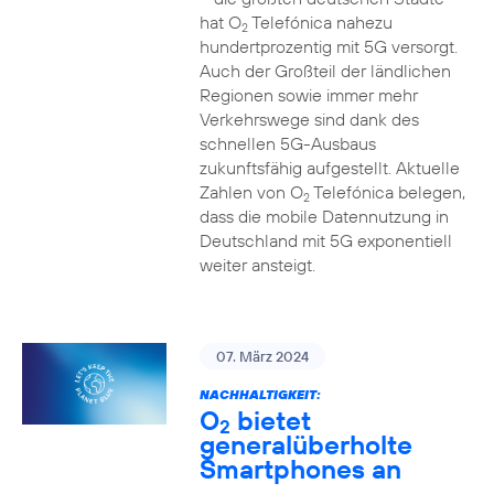
hat O
Telefónica nahezu
2
hundertprozentig mit 5G versorgt.
Auch der Großteil der ländlichen
Regionen sowie immer mehr
Verkehrswege sind dank des
schnellen 5G-Ausbaus
zukunftsfähig aufgestellt. Aktuelle
Zahlen von O
Telefónica belegen,
2
dass die mobile Datennutzung in
Deutschland mit 5G exponentiell
weiter ansteigt.
07. März 2024
NACHHALTIGKEIT:
O
bietet
2
generalüberholte
Smartphones an