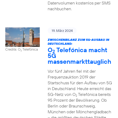
Datenvolumen kostenlos per SMS
nachbuchen.
19. März 2024
ZWISCHENBILANZ ZUM 5G-AUSBAU IN
DEUTSCHLAND:
O
Telefónica macht
Credits: O
Telefónica
2
2
5G
massenmarkttauglich
Vor fünf Jahren fiel mit der
Frequenzauktion 2019 der
Startschuss für den Aufbau von 5G
in Deutschland. Heute erreicht das
5G-Netz von O
Telefónica bereits
2
95 Prozent der Bevölkerung. Ob
Berlin oder Braunschweig,
München oder Mönchengladbach
– die größten deutschen Städte