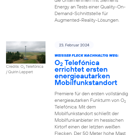
die Unternehmen mit Siemens
Energy an Tests einer Quality-On-
Demand-Schnittstelle für
Augmented-Reality-Lösungen.
23. Februar 2024
WEISSER FLECK NACHHALTIG WEG:
O
Telefónica
2
Credits: O
Telefónica
errichtet ersten
2
/ Quirin Leppert
energieautarken
Mobilfunkstandort
Premiere für den ersten vollständig
energieautarken Funkturm von O
2
Telefónica: Mit dem
Mobilfunkstandort schließt der
Mobilfunkanbieter im hessischen
Kirtorf einen der letzten weißen
Flecken. Der 50 Meter hohe Mast