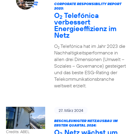
CORPORATE RESPONSIBILITY REPORT
2023:
O
Telefónica
2
verbessert
Energieeffizienz im
Netz
O
Telefónica hat im Jahr 2023 die
2
Nachhaltigkeitsperformance in
allen drei Dimensionen (Umwelt –
Soziales – Governance) gesteigert
und das beste ESG-Rating der
Telekommunikationsbranche
weltweit erzielt.
27. März 2024
BESCHLEUNIGTER NETZAUSBAU IM
ERSTEN QUARTAL 2024:
O
Netz wächst um
Credits: ABEL
2