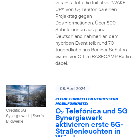
veranstaltete die Initiative “WAKE
UP!” von O
Telefónica einen
2
Projekttag gegen
Desinformationen. Über 800
Schüler:innen aus ganz
Deutschland nahmen an dem
hybriden Event teil; rund 70
Jugendliche aus Berliner Schulen
waren vor Ort im BASECAMP Berlin
dabei.
08. April 2024
KLEINE FUNKZELLEN VERBESSERN
MOBILFUNKNETZ:
O
Telefónica und 5G
Credits: 5G
2
Synergiewerk
Synergiewerk | Sven's
Bildwerke
aktivieren erste 5G-
Straßenleuchten in