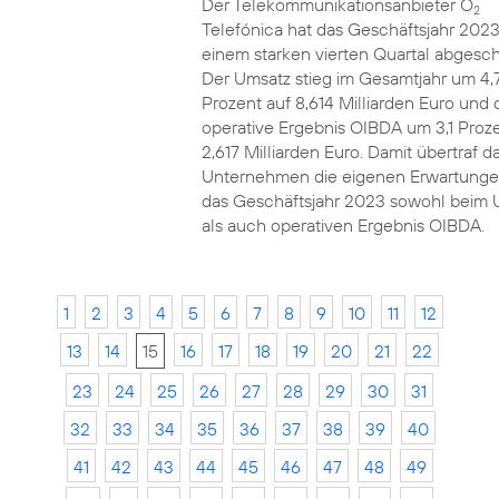
Der Telekommunikationsanbieter O
2
Telefónica hat das Geschäftsjahr 2023
einem starken vierten Quartal abgesch
Der Umsatz stieg im Gesamtjahr um 4,
Prozent auf 8,614 Milliarden Euro und 
operative Ergebnis OIBDA um 3,1 Proze
2,617 Milliarden Euro. Damit übertraf d
Unternehmen die eigenen Erwartunge
das Geschäftsjahr 2023 sowohl beim 
als auch operativen Ergebnis OIBDA.
1
2
3
4
5
6
7
8
9
10
11
12
13
14
15
16
17
18
19
20
21
22
23
24
25
26
27
28
29
30
31
32
33
34
35
36
37
38
39
40
41
42
43
44
45
46
47
48
49