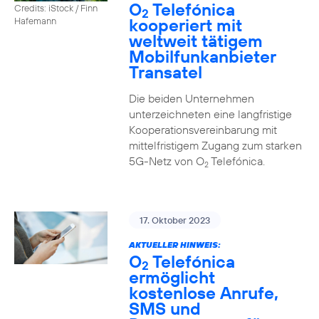
O
Telefónica
Credits: iStock / Finn
2
kooperiert mit
Hafemann
weltweit tätigem
Mobilfunkanbieter
Transatel
Die beiden Unternehmen
unterzeichneten eine langfristige
Kooperationsvereinbarung mit
mittelfristigem Zugang zum starken
5G-Netz von O
Telefónica.
2
17. Oktober 2023
AKTUELLER HINWEIS:
O
Telefónica
2
ermöglicht
kostenlose Anrufe,
SMS und