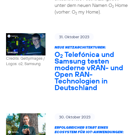
unter dem neuen Namen O
Home
2
(vorher: O
my Home).
2
31. Oktober 2023
NEUE NETZARCHITEKTUREN:
O
Telefónica und
2
Credits: Gettyimages /
Samsung testen
Logos: o2, Samsung
moderne vRAN- und
Open RAN-
Technologien in
Deutschland
30. Oktober 2023
ERFOLGREICHER START EINES
ECOSYSTEM FÜR IOT-ANWENDUNGEN: