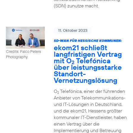
(SDN) zunutze macht.
11. Oktober 2023
SD-WAN FÜR HESSISCHE KOMMUNEN:
ekom21 schließt
Credits: Falco Peters
langfristigen Vertrag
Photography
mit O
Telefónica
2
über leistungsstarke
Standort-
Vernetzungslösung
O
Telefónica, einer der führenden
2
Anbieter von Telekommunikations-
und IT-Lösungen in Deutschland,
und die ekom21, Hessens größter
kommunaler IT-Dienstleister, haben
einen Vertrag über die
Implementierung und Betreuung