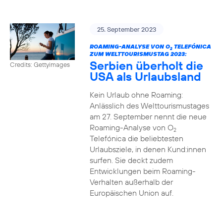
25. September 2023
ROAMING-ANALYSE VON O
TELEFÓNICA
2
ZUM WELTTOURISMUSTAG 2023:
Serbien überholt die
Credits: Gettyimages
USA als Urlaubsland
Kein Urlaub ohne Roaming:
Anlässlich des Welttourismustages
am 27. September nennt die neue
Roaming-Analyse von O
2
Telefónica die beliebtesten
Urlaubsziele, in denen Kund:innen
surfen. Sie deckt zudem
Entwicklungen beim Roaming-
Verhalten außerhalb der
Europäischen Union auf.