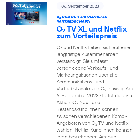
06. September 2023
O
UND NETFLIX VERTIEFEN
2
PARTNERSCHAFT:
O
TV XL und Netflix
2
zum Vorteilspreis
O
und Netflix haben sich auf eine
2
langfristige Zusammenarbeit
verständigt. Sie umfasst
verschiedene Verkaufs- und
Marketingaktionen über alle
Kommunikations- und
Vertriebskanäle von O
hinweg. Am
2
6. September 2023 startet die erste
Aktion. O
Neu- und
2
Bestandskund:innen können
zwischen verschiedenen Kombi-
Angeboten von O
TV und Netflix
2
wählen. Netflix-Kund:innen können
ihren bestehenden Account