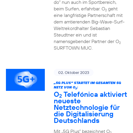
do“ nun auch im Sportbereich,
beim Surfen, erfahrbar. O
geht
2
eine langfristige Partnerschaft mit
dem amtierenden Big-Wave-Surf-
Weltrekordhalter Sebastian
Steudtner ein und ist
namensgebender Partner der O
2
SURFTOWN MUC.
02. Oktober 2023
„5G PLUS“ STARTET IM GESAMTEN 5G
NETZ VON O
:
2
O
Telefónica aktiviert
2
neueste
Netztechnologie für
die Digitalisierung
Deutschlands
Mit „5G Plus“ bezeichnet O
2