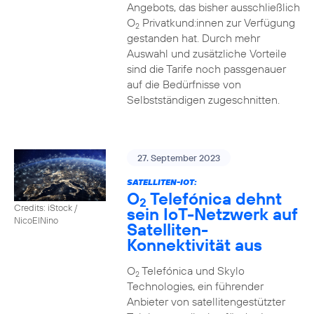
Angebots, das bisher ausschließlich
O
Privatkund:innen zur Verfügung
2
gestanden hat. Durch mehr
Auswahl und zusätzliche Vorteile
sind die Tarife noch passgenauer
auf die Bedürfnisse von
Selbstständigen zugeschnitten.
27. September 2023
SATELLITEN-IOT:
O
Telefónica dehnt
2
Credits: iStock /
sein IoT-Netzwerk auf
NicoElNino
Satelliten-
Konnektivität aus
O
Telefónica und Skylo
2
Technologies, ein führender
Anbieter von satellitengestützter