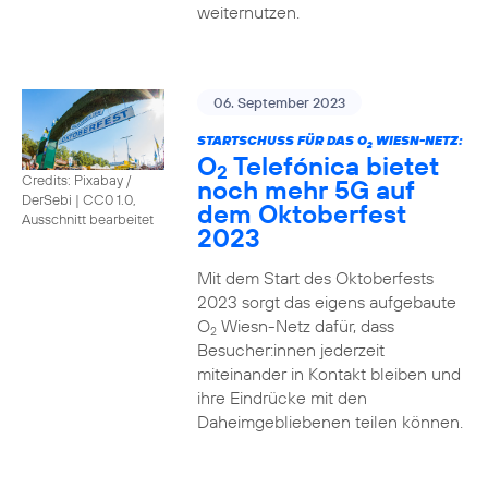
weiternutzen.
06. September 2023
STARTSCHUSS FÜR DAS O
WIESN-NETZ:
2
O
Telefónica bietet
2
Credits: Pixabay /
noch mehr 5G auf
DerSebi
|
CC0 1.0,
dem Oktoberfest
Ausschnitt bearbeitet
2023
Mit dem Start des Oktoberfests
2023 sorgt das eigens aufgebaute
O
Wiesn-Netz dafür, dass
2
Besucher:innen jederzeit
miteinander in Kontakt bleiben und
ihre Eindrücke mit den
Daheimgebliebenen teilen können.