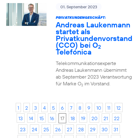
01. September 2023
PRIVATKUNDENGESCHÄFT:
Andreas Laukenmann
startet als
Privatkundenvorstand
(CCO) bei O
2
Telefónica
Telekommunikationsexperte
Andreas Laukenmann übernimmt
ab September 2023 Verantwortung
für Marke O
im Vorstand.
2
1
2
3
4
5
6
7
8
9
10
11
12
13
14
15
16
17
18
19
20
21
22
23
24
25
26
27
28
29
30
31