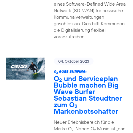
eines Software-Defined Wide Area
Network (SD-WAN) für hessische
Kommunalverwaltungen
geschlossen. Dies hilft Kommunen,
die Digitalisierung flexibel
voranzutreiben.
04. Oktober 2023
O
GOES SURFING:
2
O
und Serviceplan
2
Bubble machen Big
Wave Surfer
Sebastian Steudtner
zum O
2
Markenbotschafter
Neuer Erlebnisbereich für die
Marke O
: Neben O
Music ist „can
2
2