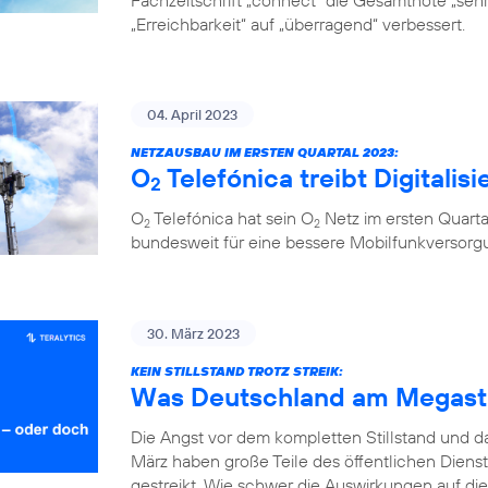
Fachzeitschrift „connect“ die Gesamtnote „sehr 
„Erreichbarkeit“ auf „überragend“ verbessert.
04. April 2023
NETZAUSBAU IM ERSTEN QUARTAL 2023:
O
Telefónica treibt Digitalis
2
O
Telefónica hat sein O
Netz im ersten Quarta
2
2
bundesweit für eine bessere Mobilfunkversorg
30. März 2023
KEIN STILLSTAND TROTZ STREIK:
Was Deutschland am Megastr
Die Angst vor dem kompletten Stillstand und 
März haben große Teile des öffentlichen Diens
gestreikt. Wie schwer die Auswirkungen auf die