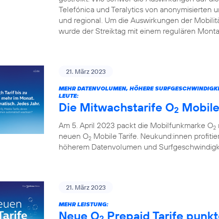
Telefónica und Teralytics von anonymisierten
und regional. Um die Auswirkungen der Mobilitä
wurde der Streiktag mit einem regulären Monta
21. März 2023
MEHR DATENVOLUMEN, HÖHERE SURFGESCHWINDIGKEITE
LEUTE:
Die Mitwachstarife O
Mobile
2
Am 5. April 2023 packt die Mobilfunkmarke O
2
neuen O
Mobile Tarife. Neukund:innen profitie
2
höherem Datenvolumen und Surfgeschwindigkei
21. März 2023
MEHR LEISTUNG:
Neue O
Prepaid Tarife punk
2