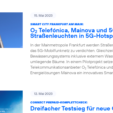
15. Mai 2023
SMART CITY FRANKFURT AM MAIN:
O
Telefónica, Mainova und 
2
Straßenleuchten in 5G-Hotsp
In der Mainmetropole Frankfurt werden Straß
das 5G-Mobilfunknetz zu verdichten. Gleichzeit
Bewässerungssystems inklusive externem Wasse
umliegende Bäume. In einem Pilotprojekt set
Telekommunikationsanbieter O
Telefónica und
2
Energielösungen Mainova ein innovatives Smar
12. Mai 2023
CONNECT PREPAID-KOMPLETTCHECK:
Dreifacher Testsieg für neue