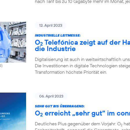
nach Tarif bis zu 10 Gigabyte mehr im Monat, j
12. April 2023
INDUSTRIELLE LEITMESSE:
O
Telefónica zeigt auf der 
2
die Industrie
Digitalisierung ist auch in weltwirtschaftlich u
Die Investitionen in digitale Technologien st
d)
Transformation höchste Priorität ein.
06. April 2023
SEHR GUT BIS ÜBERRAGEND:
O
erreicht „sehr gut“ im con
2
Deutliches Plus gegenüber dem Vorjahr: O
hat
2