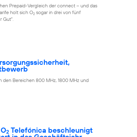
ichen Prepaid-Vergleich der connect – und das
rife holt sich O
sogar in drei von fünf
2
r Gut“.
rsorgungssicherheit,
ttbewerb
 in den Bereichen 800 MHz, 1800 MHz und
 O
Telefónica beschleunigt
2
rt in das Geschäftsjahr