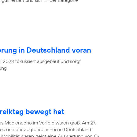
gut“ erzielt und sich in der Kategorie
ierung in Deutschland voran
l 2023 fokussiert ausgebaut und sorgt
ung.
eiktag bewegt hat
das Medienecho im Vorfeld waren groß: Am 27.
tes und der Zugführer:innen in Deutschland
 Mobilität waren, zeigt eine Auswertung von O