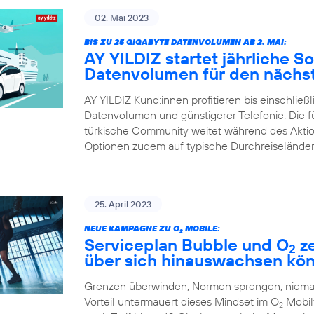
02. Mai 2023
BIS ZU 25 GIGABYTE DATENVOLUMEN AB 2. MAI:
AY YILDIZ startet jährliche 
Datenvolumen für den nächst
AY YILDIZ Kund:innen profitieren bis einschließ
Datenvolumen und günstigerer Telefonie. Die 
türkische Community weitet während des Aktions
Optionen zudem auf typische Durchreiseländer
25. April 2023
NEUE KAMPAGNE ZU O
MOBILE:
2
Serviceplan Bubble und O
ze
2
über sich hinauswachsen kö
Grenzen überwinden, Normen sprengen, niemals
Vorteil untermauert dieses Mindset im O
Mobilf
2