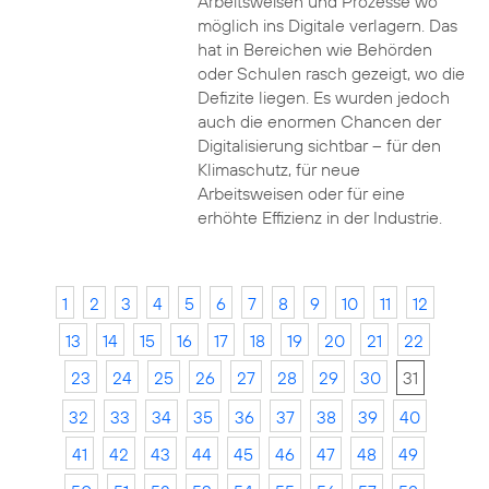
Arbeitsweisen und Prozesse wo
möglich ins Digitale verlagern. Das
hat in Bereichen wie Behörden
oder Schulen rasch gezeigt, wo die
Defizite liegen. Es wurden jedoch
auch die enormen Chancen der
Digitalisierung sichtbar – für den
Klimaschutz, für neue
Arbeitsweisen oder für eine
erhöhte Effizienz in der Industrie.
1
2
3
4
5
6
7
8
9
10
11
12
13
14
15
16
17
18
19
20
21
22
23
24
25
26
27
28
29
30
31
32
33
34
35
36
37
38
39
40
41
42
43
44
45
46
47
48
49