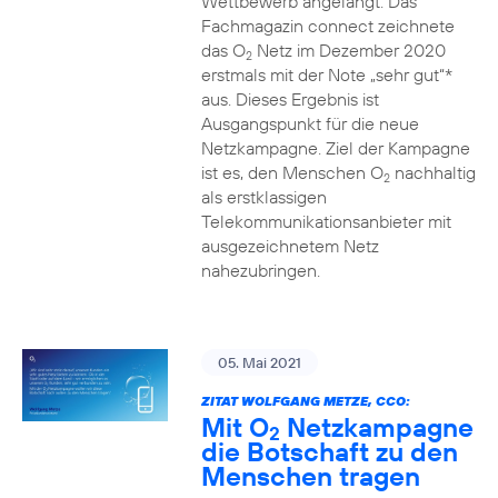
Wettbewerb angelangt. Das
Fachmagazin connect zeichnete
das O
Netz im Dezember 2020
2
erstmals mit der Note „sehr gut“*
aus. Dieses Ergebnis ist
Ausgangspunkt für die neue
Netzkampagne. Ziel der Kampagne
ist es, den Menschen O
nachhaltig
2
als erstklassigen
Telekommunikationsanbieter mit
ausgezeichnetem Netz
nahezubringen.
05. Mai 2021
ZITAT WOLFGANG METZE, CCO:
Mit O
Netzkampagne
2
die Botschaft zu den
Menschen tragen