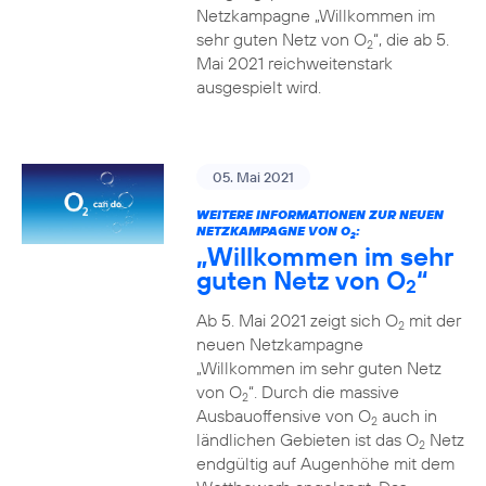
Netzkampagne „Willkommen im
sehr guten Netz von O
“, die ab 5.
2
Mai 2021 reichweitenstark
ausgespielt wird.
05. Mai 2021
WEITERE INFORMATIONEN ZUR NEUEN
NETZKAMPAGNE VON O
:
2
„Willkommen im sehr
guten Netz von O
“
2
Ab 5. Mai 2021 zeigt sich O
mit der
2
neuen Netzkampagne
„Willkommen im sehr guten Netz
von O
“. Durch die massive
2
Ausbauoffensive von O
auch in
2
ländlichen Gebieten ist das O
Netz
2
endgültig auf Augenhöhe mit dem