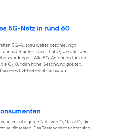
es 5G-Netz in rund 60
eiten 5G-Ausbau weiter beschleunigt.
 rund 60 Städten. Damit hat O
die Zahl der
2
chen verdoppelt. Alle 5G-Antennen funken
 die O
Kunden hohe Geschwindigkeiten,
2
 besseres 5G-Netzerlebnis bieten.
r Konsumenten
men im sehr guten Netz von O
” lässt O
die
2
2
qualität testen. Das Testangebot richtet sich