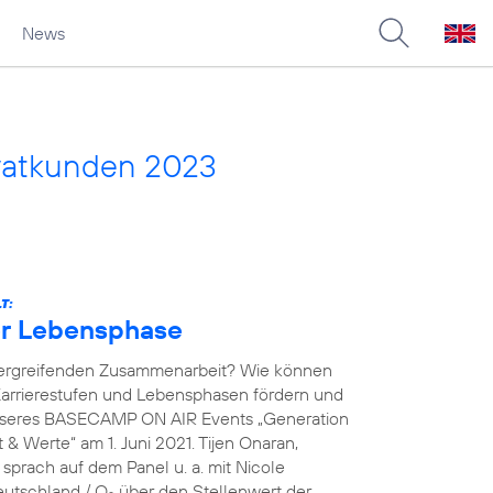
News
vatkunden 2023
T:
der Lebensphase
übergreifenden Zusammenarbeit? Wie können
arrierestufen und Lebensphasen fördern und
unseres BASECAMP ON AIR Events „Generation
& Werte“ am 1. Juni 2021. Tijen Onaran,
prach auf dem Panel u. a. mit Nicole
eutschland / O
über den Stellenwert der