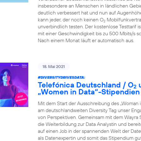
insbesondere an Menschen in ländlichen Gebiet
deutlich verbessert hat und nun auf Augenhöhe
kann jeder, der noch keinen O
Mobilfunkvertra
2
unverbindlich testen. Der kostenlose Testtarif i
mit einer Geschwindigkeit bis zu 500 Mbits/s so
Nach einem Monat läuft er automatisch aus.
18. Mai 2021
#DIVERSITYDRIVESDATA
:
Telefónica Deutschland / O
u
2
„Women in Data“-Stipendien
Mit dem Start der Ausschreibung des „Woman i
am deutschlandweiten Diversity Tag unser Eng
von Perspektiven. Gemeinsam mit dem Wayra S
die Weiterbildung zur Data Analystin und berei
auf einen Job in der spannenden Welt der Daten 
als Datenexpertin und somit das Stipendium gu