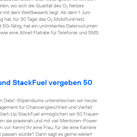
en, wo sich die Qualität des O
Netzes
2
 mit dem Wettbewerb liegt. Ab dem 1. Juni
g hat, für 30 Tage das O
Mobilfunknetz
2
st 5G-fähig, hat ein unlimitiertes Datenvolumen
wie eine Allnet Flatrate für Telefonie und SMS.
nd StackFuel vergeben 50
n Data“-Stipendiums unterstreichen wir heute
agement für Chancengleichheit und Vielfalt
tart-Up StackFuel ermöglichen wir 50 Frauen
ten sie praxisnah und mit viel Mentoren-Power
vor. Kennt Ihr eine Frau, für die eine Karriere
t passen würde? Dann sagt es gerne weiter!