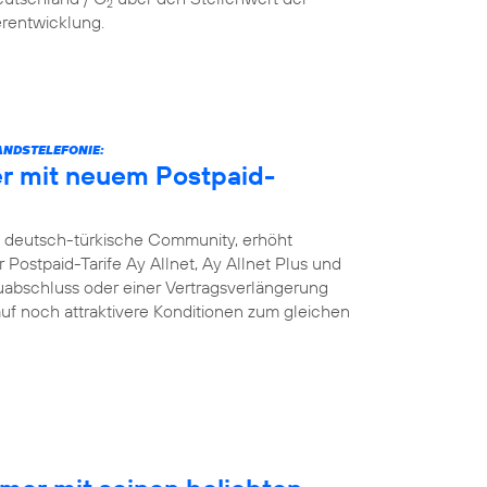
2
erentwicklung.
NDSTELEFONIE:
r mit neuem Postpaid-
e deutsch-türkische Community, erhöht
Postpaid-Tarife Ay Allnet, Ay Allnet Plus und
uabschluss oder einer Vertragsverlängerung
 auf noch attraktivere Konditionen zum gleichen