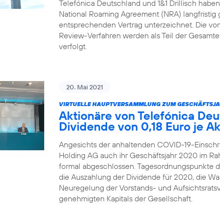
Telefónica Deutschland und 1&1 Drillisch habe
National Roaming Agreement (NRA) langfristig 
entsprechenden Vertrag unterzeichnet. Die von 1
Review-Verfahren werden als Teil der Gesamtei
verfolgt.
20. Mai 2021
VIRTUELLE HAUPTVERSAMMLUNG ZUM GESCHÄFTSJA
Aktionäre von Telefónica De
Dividende von 0,18 Euro je Ak
Angesichts der anhaltenden COVID-19-Einschr
Holding AG auch ihr Geschäftsjahr 2020 im R
formal abgeschlossen. Tagesordnungspunkte 
die Auszahlung der Dividende für 2020, die Wah
Neuregelung der Vorstands- und Aufsichtsrats
genehmigten Kapitals der Gesellschaft.