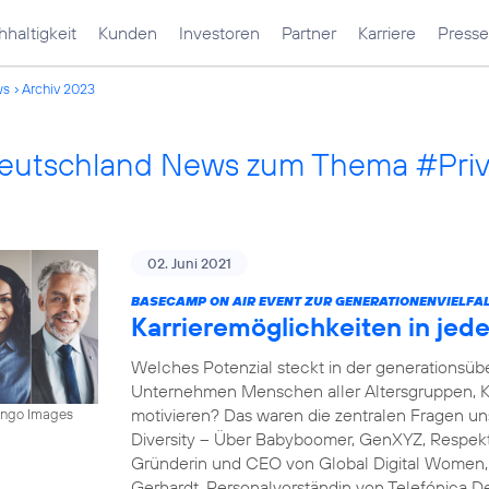
haltigkeit
Kunden
Investoren
Partner
Karriere
Presse
ws
Archiv 2023
Deutschland News zum Thema #Pri
02. Juni 2021
BASECAMP ON AIR EVENT ZUR GENERATIONENVIELFAL
Karrieremöglichkeiten in je
Welches Potenzial steckt in der generations
Unternehmen Menschen aller Altersgruppen, K
motivieren? Das waren die zentralen Fragen 
mingo Images
Diversity – Über Babyboomer, GenXYZ, Respekt 
Gründerin und CEO von Global Digital Women, s
Gerhardt, Personalvorständin von Telefónica D