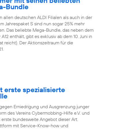
mer mit seinen beliebten
a-Bundle
n allen deutschen ALDI Filialen als auch in der
 Im Jahrespaket S sind nun sogar 25% mehr
en. Das beliebte Mega-Bundle, das neben dem
2 enthält, gibt es exklusiv ab dem 10. Juni in
t reicht). Der Aktionszeitraum für die
1.
 erste spezialisierte
lle
pf gegen Erniedrigung und Ausgrenzung junger
orm des Vereins Cybermobbing-Hilfe e.V. und
s erste bundesweite Angebot dieser Art.
lattform mit Service-Know-how und