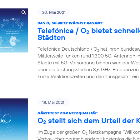
20. Mai 2021
DAS O
5G-NETZ WÄCHST RASANT:
2
Telefónica / O
bietet schnell
2
Städten
Telefónica Deutschland / O
hat ihren bundesw
2
Mittlerweile funken rund 1.300 5G-Antennen in
Städte mit 5G-Versorgung binnen weniger Wo
über die leistungsstarken 3,6 GHz-Frequenzen,
kurze Reaktionszeiten und damit insgesamt ein
18. Mai 2021
HÄRTETEST ZUR NETZQUALITÄT:
O
stellt sich dem Urteil de
2
Im Zuge der großen O
Netzkampagne “Willkom
2
Verbraucher deutschlandweit kostenlos die Netz