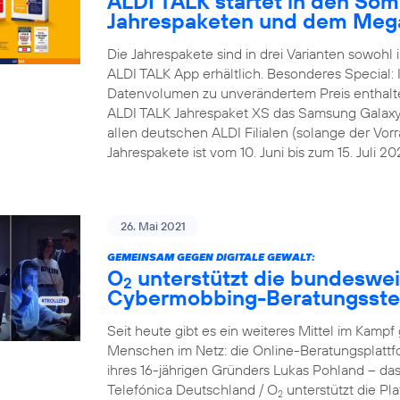
ALDI TALK startet in den Som
Jahrespaketen und dem Meg
Die Jahrespakete sind in drei Varianten sowohl i
ALDI TALK App erhältlich. Besonderes Special:
Datenvolumen zu unverändertem Preis enthalt
ALDI TALK Jahrespaket XS das Samsung Galaxy A1
allen deutschen ALDI Filialen (solange der Vorra
Jahrespakete ist vom 10. Juni bis zum 15. Juli 202
26. Mai 2021
GEMEINSAM GEGEN DIGITALE GEWALT:
O
unterstützt die bundesweit
2
Cybermobbing-Beratungsste
Seit heute gibt es ein weiteres Mittel im Kam
Menschen im Netz: die Online-Beratungsplattf
ihres 16-jährigen Gründers Lukas Pohland – da
Telefónica Deutschland / O
unterstützt die P
2