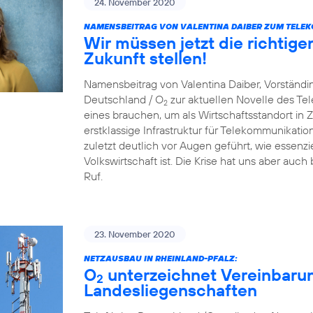
24. November 2020
NAMENSBEITRAG VON VALENTINA DAIBER ZUM TELE
Wir müssen jetzt die richtige
Zukunft stellen!
Namensbeitrag von Valentina Daiber, Vorständin
Deutschland / O
zur aktuellen Novelle des T
2
eines brauchen, um als Wirtschaftsstandort in Zu
erstklassige Infrastruktur für Telekommunikat
zuletzt deutlich vor Augen geführt, wie essenzie
Volkswirtschaft ist. Die Krise hat uns aber auch
Ruf.
23. November 2020
NETZAUSBAU IN RHEINLAND-PFALZ:
O
unterzeichnet Vereinbaru
2
Landesliegenschaften