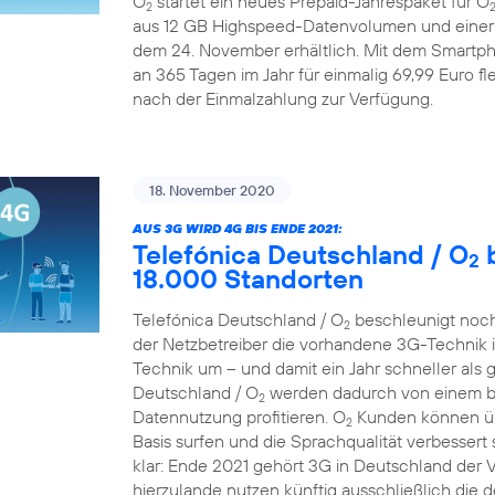
O
startet ein neues Prepaid-Jahrespaket für O
2
aus 12 GB Highspeed-Datenvolumen und einer A
dem 24. November erhältlich. Mit dem Smartp
an 365 Tagen im Jahr für einmalig 69,99 Euro fle
nach der Einmalzahlung zur Verfügung.
18. November 2020
AUS 3G WIRD 4G BIS ENDE 2021:
Telefónica Deutschland / O
b
2
18.000 Standorten
Telefónica Deutschland / O
beschleunigt noch
2
der Netzbetreiber die vorhandene 3G-Technik 
Technik um – und damit ein Jahr schneller als 
Deutschland / O
werden dadurch von einem bes
2
Datennutzung profitieren. O
Kunden können übe
2
Basis surfen und die Sprachqualität verbessert 
klar: Ende 2021 gehört 3G in Deutschland der
hierzulande nutzen künftig ausschließlich die