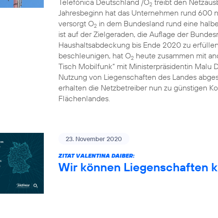
Telefónica Deutschland /O
treibt den Netzausb
2
Jahresbeginn hat das Unternehmen rund 600 n
versorgt O
in dem Bundesland rund eine halbe 
2
ist auf der Zielgeraden, die Auflage der Bunde
Haushaltsabdeckung bis Ende 2020 zu erfülle
beschleunigen, hat O
heute zusammen mit and
2
Tisch Mobilfunk“ mit Ministerpräsidentin Malu 
Nutzung von Liegenschaften des Landes abgesc
erhalten die Netzbetreiber nun zu günstigen Ko
Flächenlandes.
23. November 2020
ZITAT VALENTINA DAIBER:
Wir können Liegenschaften k