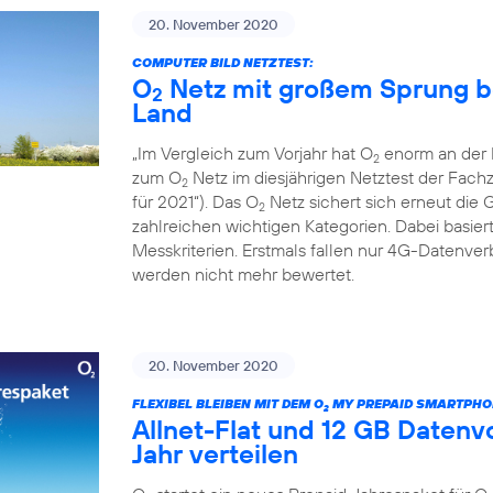
20. November 2020
COMPUTER BILD NETZTEST:
O
Netz mit großem Sprung b
2
Land
„Im Vergleich zum Vorjahr hat O
enorm an der L
2
zum O
Netz im diesjährigen Netztest der Fac
2
für 2021“). Das O
Netz sichert sich erneut die 
2
zahlreichen wichtigen Kategorien. Dabei basiert
Messkriterien. Erstmals fallen nur 4G-Datenv
werden nicht mehr bewertet.
20. November 2020
FLEXIBEL BLEIBEN MIT DEM O
MY PREPAID SMARTPHO
2
Allnet-Flat und 12 GB Daten
Jahr verteilen