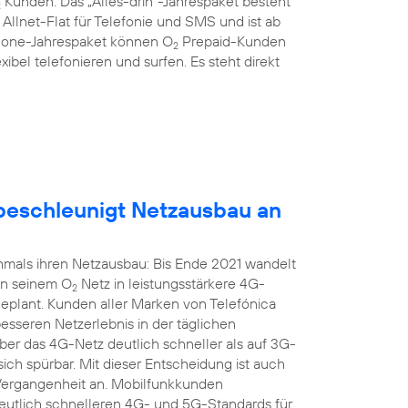
Kunden: Das „Alles-drin“-Jahrespaket besteht
2
llnet-Flat für Telefonie und SMS und ist ab
hone-Jahrespaket können O
Prepaid-Kunden
2
xibel telefonieren und surfen. Es steht direkt
eschleunigt Netzausbau an
mals ihren Netzausbau: Bis Ende 2021 wandelt
in seinem O
Netz in leistungsstärkere 4G-
2
geplant. Kunden aller Marken von Telefónica
seren Netzerlebnis in der täglichen
r das 4G-Netz deutlich schneller als auf 3G-
sich spürbar. Mit dieser Entscheidung ist auch
 Vergangenheit an. Mobilfunkkunden
 deutlich schnelleren 4G- und 5G-Standards für