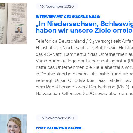
16. November 2020
INTERVIEW MIT CEO MARKUS HAAS:
„In Niedersachsen, Schleswi
haben wir unsere Ziele erreic
Telefónica Deutschland / O
versorgt seit Anf
2
Haushalte in Niedersachsen, Schleswig-Holste
das 4G-Netz. Damit erfüllt das Unternehmen au
Versorgungsauflage der Bundesnetzagentur (B
hatte das Unternehmen die Ziele ebenfalls vor A
in Deutschland in diesem Jahr bisher rund sie
versorgt. Unser CEO Markus Haas hat den näc
dem Redaktionsnetzwerk Deutschland (RND) üb
Netzausbau-Offensive 2020 sowie über den ne
16. November 2020
ZITAT VALENTINA DAIBER: