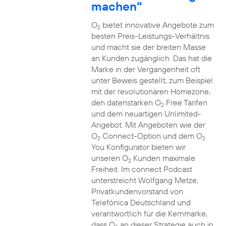
machen“
O
bietet innovative Angebote zum
2
besten Preis-Leistungs-Verhältnis
und macht sie der breiten Masse
an Kunden zugänglich. Das hat die
Marke in der Vergangenheit oft
unter Beweis gestellt, zum Beispiel
mit der revolutionären Homezone,
den datenstarken O
Free Tarifen
2
und dem neuartigen Unlimited-
Angebot. Mit Angeboten wie der
O
Connect-Option und dem O
2
2
You Konfigurator bieten wir
unseren O
Kunden maximale
2
Freiheit. Im connect Podcast
unterstreicht Wolfgang Metze,
Privatkundenvorstand von
Telefónica Deutschland und
verantwortlich für die Kernmarke,
dass O
an dieser Strategie auch in