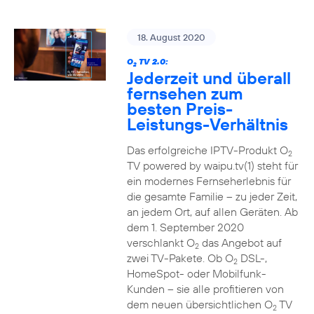
18. August 2020
O
TV 2.0:
2
Jederzeit und überall
fernsehen zum
besten Preis-
Leistungs-Verhältnis
Das erfolgreiche IPTV-Produkt O
2
TV powered by waipu.tv(1) steht für
ein modernes Fernseherlebnis für
die gesamte Familie – zu jeder Zeit,
an jedem Ort, auf allen Geräten. Ab
dem 1. September 2020
verschlankt O
das Angebot auf
2
zwei TV-Pakete. Ob O
DSL-,
2
HomeSpot- oder Mobilfunk-
Kunden – sie alle profitieren von
dem neuen übersichtlichen O
TV
2