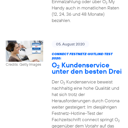
Einmalzahlung oder über O
My
2
Handy auch in monatlichen Raten
(12, 24, 36 und 48 Monate)
bezahlen.
05. August 2020
CONNECT FESTNETZ-HOTLINE-TEST
2020:
O
Kundenservice
Credits: Getty Images
2
unter den besten Drei
Der O
Kundenservice beweist
2
nachhaltig eine hohe Qualität und
hat sich trotz der
Herausforderungen durch Corona
weiter gesteigert: Im diesjährigen
Festnetz-Hotline-Test der
Fachzeitschrift connect springt O
2
gegenüber dem Vorjahr auf das