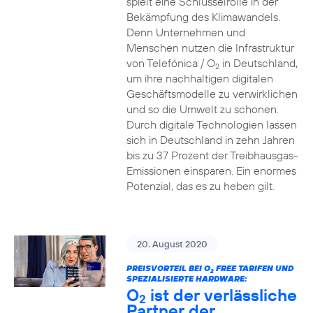
spielt eine Schlüsselrolle in der
Bekämpfung des Klimawandels.
Denn Unternehmen und
Menschen nutzen die Infrastruktur
von Telefónica / O
in Deutschland,
2
um ihre nachhaltigen digitalen
Geschäftsmodelle zu verwirklichen
und so die Umwelt zu schonen.
Durch digitale Technologien lassen
sich in Deutschland in zehn Jahren
bis zu 37 Prozent der Treibhausgas-
Emissionen einsparen. Ein enormes
Potenzial, das es zu heben gilt.
20. August 2020
PREISVORTEIL BEI O
FREE TARIFEN UND
2
SPEZIALISIERTE HARDWARE:
O
ist der verlässliche
2
Partner der