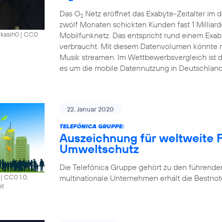
Das O
Netz eröffnet das Exabyte-Zeitalter im
2
zwölf Monaten schickten Kunden fast 1 Millia
Mobilfunknetz. Das entspricht rund einem Exab
akasih0
|
CC0
verbraucht. Mit diesem Datenvolumen könnte m
Musik streamen. Im Wettbewerbsvergleich ist 
es um die mobile Datennutzung in Deutschland
22. Januar 2020
TELEFÓNICA GRUPPE:
Auszeichnung für weltweite F
Umweltschutz
Die Telefónica Gruppe gehört zu den führende
multinationale Unternehmen erhält die Bestnote
|
CC0 1.0,
et