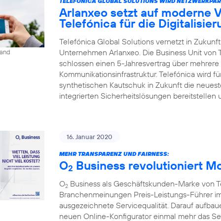
TELEFÓNICA GLOBAL SOLUTIONS WIRD NETZWERKPAR
Arlanxeo setzt auf moderne 
Telefónica für die Digitalisie
Telefónica Global Solutions vernetzt in Zukun
Unternehmen Arlanxeo. Die Business Unit von 
land
schlossen einen 5-Jahresvertrag über mehrere 
Kommunikationsinfrastruktur. Telefónica wird 
synthetischen Kautschuk in Zukunft die neues
integrierten Sicherheitslösungen bereitstellen 
16. Januar 2020
MEHR TRANSPARENZ UND FAIRNESS:
O
Business revolutioniert M
2
O
Business als Geschäftskunden-Marke von Tel
2
Branchenmeinungen Preis-Leistungs-Führer im
ausgezeichnete Servicequalität. Darauf aufbaue
neuen Online-Konfigurator einmal mehr das S