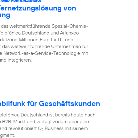
TNER VON ARLANXEO:
Vernetzungslösung von
rung
ft das weltmarktführende Spezial-Chemie-
Telefónica Deutschland und Arlanxeo
dutzend Millionen Euro für IT- und
für das weltweit führende Unternehmen für
te Network-as-a-Service-Technologie mit
und integrieren.
obilfunk für Geschäftskunden
efónica Deutschland ist bereits heute nach
 B2B-Markt und verfügt zudem über eine
nd revolutioniert O
Business mit seinem
2
egment.