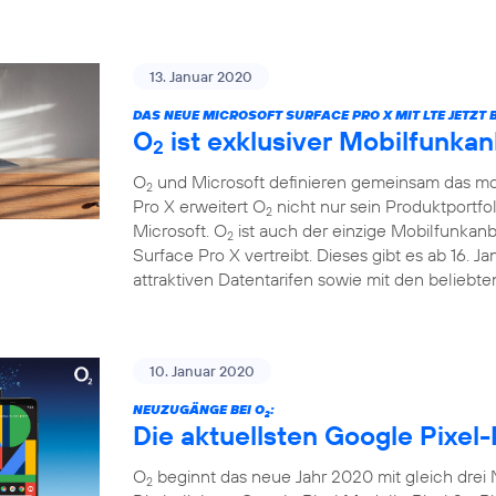
13. Januar 2020
DAS NEUE MICROSOFT SURFACE PRO X MIT LTE JETZT B
O
ist exklusiver Mobilfunkan
2
O
und Microsoft definieren gemeinsam das mob
2
Pro X erweitert O
nicht nur sein Produktportfo
2
Microsoft. O
ist auch der einzige Mobilfunkanb
2
Surface Pro X vertreibt. Dieses gibt es ab 16. 
attraktiven Datentarifen sowie mit den beliebt
10. Januar 2020
NEUZUGÄNGE BEI O
:
2
Die aktuellsten Google Pixel-
O
beginnt das neue Jahr 2020 mit gleich drei
2