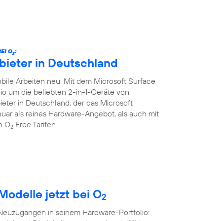
EI O
:
2
bieter in Deutschland
ile Arbeiten neu. Mit dem Microsoft Surface
lio um die beliebten 2-in-1-Geräte von
ieter in Deutschland, der das Microsoft
Januar als reines Hardware-Angebot, als auch mit
en O
Free Tarifen.
2
Modelle jetzt bei O
2
 Neuzugängen in seinem Hardware-Portfolio: