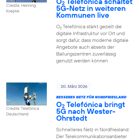
O
Telefónica schaltet
2
Credits: Henning
5G-Netz in weiteren
Koepke
Kommunen live
O
Telefónica stärkt gezielt die
2
digitale Infrastruktur vor Ort und
sorgt dafür, dass moderne digitale
Angebote auch abseits der
Ballungszentren zuverlässig
genutzt werden können
20. März 2026
BESSERES NETZ FÜR NORDFRIESLAND
O
Telefónica bringt
2
Credits: Telefónica
5G nach Wester-
Deutschland
Ohrstedt
Schnelleres Netz in Nordfriesland:
Der Telekommunikationsanbieter