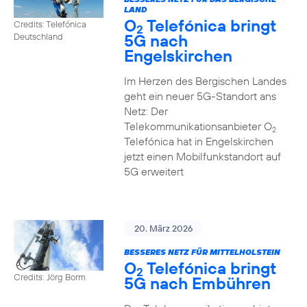
LAND
O
Telefónica bringt
Credits: Telefónica
2
5G nach
Deutschland
Engelskirchen
Im Herzen des Bergischen Landes
geht ein neuer 5G-Standort ans
Netz: Der
Telekommunikationsanbieter O
2
Telefónica hat in Engelskirchen
jetzt einen Mobilfunkstandort auf
5G erweitert
20. März 2026
BESSERES NETZ FÜR MITTELHOLSTEIN
O
Telefónica bringt
2
Credits: Jörg Borm
5G nach Embühren