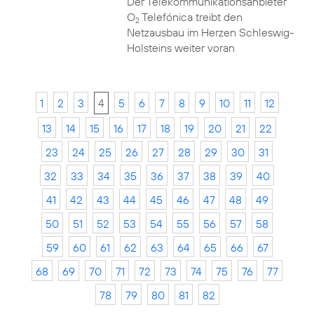
Der Telekommunikationsanbieter
O
Telefónica treibt den
2
Netzausbau im Herzen Schleswig-
Holsteins weiter voran
1
2
3
4
5
6
7
8
9
10
11
12
13
14
15
16
17
18
19
20
21
22
23
24
25
26
27
28
29
30
31
32
33
34
35
36
37
38
39
40
41
42
43
44
45
46
47
48
49
50
51
52
53
54
55
56
57
58
59
60
61
62
63
64
65
66
67
68
69
70
71
72
73
74
75
76
77
78
79
80
81
82