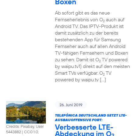
Boxen
Ab sofort gibt es das neue
Fernseherlebnis von O
auch auf
2
Android TV. Das IPTV-Produkt ist
damit zusätzlich zu der bereits
bestehenden App für Samsung
Fernseher auch auf allen Android
TV-fähigen Fernsehern und Boxen
zu sehen. Damit ist O
TV powered
2
by waipu.tv1) direkt auf den meisten
Smart TVs verfügbar. O
TV
2
powered by waipu.tv […]
26. Juni 2019
TELEFÓNICA DEUTSCHLAND SETZT LTE-
AUSBAUOFFENSIVE FORT:
Verbesserte LTE-
Credits: Pixabay, User
Abdeckung im O
5443882
|
CC0 1.0,
2