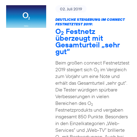
02. Juli 2019
DEUTLICHE STEIGERUNG IM CONNECT
FESTNETZTEST 2019:
O
Festnetz
2
überzeugt mit
Gesamturteil „sehr
gut“
Beim großen connect Festnetztest
2019 steigert sich O
im Vergleich
2
zum Vorjahr um eine Note und
erhält das Gesamturteil „sehr gut“.
Die Tester würdigen spürbare
Verbesserungen in vielen
Bereichen des O
2
Festnetzprodukts und vergaben
insgesamt 850 Punkte. Besonders
in den Einzelkategorien „Web-
Services“ und „Web-TV“ brillierte
O
mit Bestwertungen. Auch bei