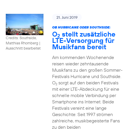
21. Juni 2019
OB HURRICANE ODER SOUTHSIDE:
O
stellt zusätzliche
2
Credits: Southside,
LTE-Versorgung für
Matthias Rhomberg
|
Musikfans bereit
Ausschnitt bearbeitet
Am kommenden Wochenende
reisen wieder zehntausende
Musikfans zu den großen Sommer-
Festivals Hurricane und Southside.
O
sorgt auf den beiden Festivals
2
mit einer LTE-Abdeckung für eine
schnelle mobile Verbindung per
Smartphone ins Internet. Beide
Festivals vereint eine lange
Geschichte: Seit 1997 strömen
zahlreiche, musikbegeisterte Fans
zu den beiden