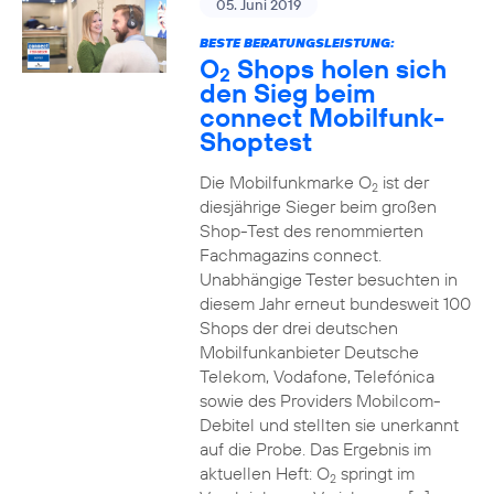
05. Juni 2019
BESTE BERATUNGSLEISTUNG:
O
Shops holen sich
2
den Sieg beim
connect Mobilfunk-
Shoptest
Die Mobilfunkmarke O
ist der
2
diesjährige Sieger beim großen
Shop-Test des renommierten
Fachmagazins connect.
Unabhängige Tester besuchten in
diesem Jahr erneut bundesweit 100
Shops der drei deutschen
Mobilfunkanbieter Deutsche
Telekom, Vodafone, Telefónica
sowie des Providers Mobilcom-
Debitel und stellten sie unerkannt
auf die Probe. Das Ergebnis im
aktuellen Heft: O
springt im
2