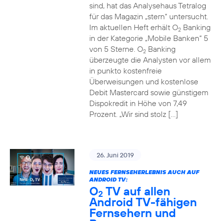
sind, hat das Analysehaus Tetralog
für das Magazin „stern“ untersucht.
Im aktuellen Heft erhält O
Banking
2
in der Kategorie „Mobile Banken“ 5
von 5 Sterne. O
Banking
2
überzeugte die Analysten vor allem
in punkto kostenfreie
Überweisungen und kostenlose
Debit Mastercard sowie günstigem
Dispokredit in Höhe von 7,49
Prozent. „Wir sind stolz […]
26. Juni 2019
NEUES FERNSEHERLEBNIS AUCH AUF
ANDROID TV:
O
TV auf allen
2
Android TV-fähigen
Fernsehern und