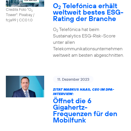
O
Telefónica erhält
2
Credits Foto "O
weltweit bestes ESG-
2
Tower": Pixabay /
Rating der Branche
fcja99
|
CC0 1.0
O
Telefónica hat beim
2
Sustainalytics ESG-Risk-Score
unter allen
Telekommunikationsunternehmen
weltweit am besten abgeschnitten.
11. Dezember 2023
ZITAT MARKUS HAAS, CEO IM DPA-
INTERVIEW:
Öffnet die 6
Gigahertz-
Frequenzen für den
Mobilfunk