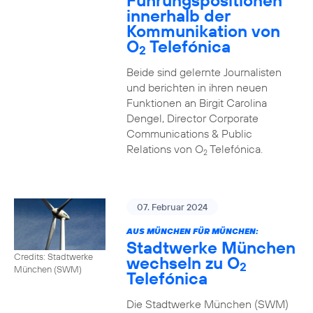
Führungspositionen
innerhalb der
Kommunikation von
O
Telefónica
2
Beide sind gelernte Journalisten
und berichten in ihren neuen
Funktionen an Birgit Carolina
Dengel, Director Corporate
Communications & Public
Relations von O
Telefónica.
2
07. Februar 2024
AUS MÜNCHEN FÜR MÜNCHEN:
Stadtwerke München
Credits: Stadtwerke
wechseln zu O
2
München (SWM)
Telefónica
Die Stadtwerke München (SWM)