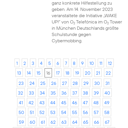
ganz konkrete Hilfestellung zu
geben. Am 14. November 2023
veranstaltete die Initiative „WAKE
UP!“ von O
Telefónica im O
Tower
2
2
in München Deutschlands größte
Schulstunde gegen
Cybermobbing.
1
2
3
4
5
6
7
8
9
10
11
12
13
14
15
16
17
18
19
20
21
22
23
24
25
26
27
28
29
30
31
32
33
34
35
36
37
38
39
40
41
42
43
44
45
46
47
48
49
50
51
52
53
54
55
56
57
58
59
60
61
62
63
64
65
66
67