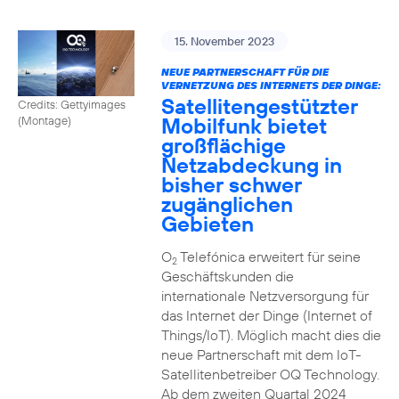
15. November 2023
NEUE PARTNERSCHAFT FÜR DIE
VERNETZUNG DES INTERNETS DER DINGE:
Satellitengestützter
Credits: Gettyimages
Mobilfunk bietet
(Montage)
großflächige
Netzabdeckung in
bisher schwer
zugänglichen
Gebieten
O
Telefónica erweitert für seine
2
Geschäftskunden die
internationale Netzversorgung für
das Internet der Dinge (Internet of
Things/IoT). Möglich macht dies die
neue Partnerschaft mit dem IoT-
Satellitenbetreiber OQ Technology.
Ab dem zweiten Quartal 2024