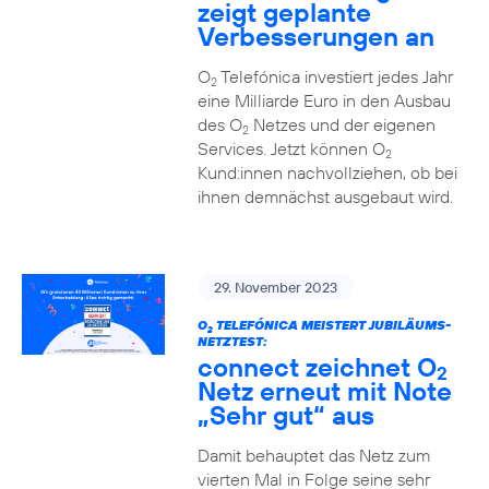
zeigt geplante
Verbesserungen an
O
Telefónica investiert jedes Jahr
2
eine Milliarde Euro in den Ausbau
des O
Netzes und der eigenen
2
Services. Jetzt können O
2
Kund:innen nachvollziehen, ob bei
ihnen demnächst ausgebaut wird.
29. November 2023
O
TELEFÓNICA MEISTERT JUBILÄUMS-
2
NETZTEST:
connect zeichnet O
2
Netz erneut mit Note
„Sehr gut“ aus
Damit behauptet das Netz zum
vierten Mal in Folge seine sehr