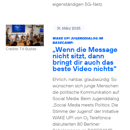
eigenständigen 5G-Netz.
31. März 2025
WAKE UP! JUGENDDIALOG IM
BASECAMP:
„Wenn die Message
Credits: Till Budde
nicht sitzt, dann
bringt dir auch das
beste Video nichts“
Ehrlich, nahbar, glaubwürdig: So
wünschen sich junge Menschen
die politische Kommunikation auf
Social Media. Beim Jugenddialog
„Social Media meets Politics: Die
Stimme der Jugend“ der Initiative
WAKE UP! von O
Telefónica
2
diskutierten 80 Berliner