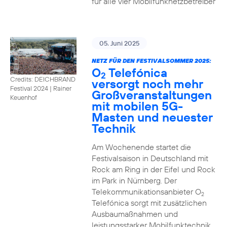
für alle vier Mobilfunknetzbetreiber
05. Juni 2025
NETZ FÜR DEN FESTIVALSOMMER 2025:
O
Telefónica
2
Credits: DEICHBRAND
versorgt noch mehr
Festival 2024 | Rainer
Großveranstaltungen
Keuenhof
mit mobilen 5G-
Masten und neuester
Technik
Am Wochenende startet die
Festivalsaison in Deutschland mit
Rock am Ring in der Eifel und Rock
im Park in Nürnberg. Der
Telekommunikationsanbieter O
2
Telefónica sorgt mit zusätzlichen
Ausbaumaßnahmen und
leistungsstarker Mobilfunktechnik