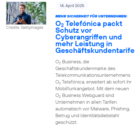
14. April 2025
MEHR SICHERHEIT FÜR UNTERNEHMEN:
O
Telefónica packt
2
Credits: Gettyimages
Schutz vor
Cyberangriffen und
mehr Leistung in
Geschäftskundentarife
O
Business, die
2
Geschäftskundenmarke des
Telekommunikationsunternehmens
O
Telefónica, erweitert ab sofort ihr
2
Mobilfunkangebot. Mit dem neuen
O
Business Webguard sind
2
Unternehmen in allen Tarifen
automatisch vor Malware, Phishing,
Betrug und Identitätsdiebstahl
geschützt.