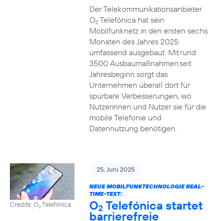
Der Telekommunikationsanbieter
O
Telefónica hat sein
2
Mobilfunknetz in den ersten sechs
Monaten des Jahres 2025
umfassend ausgebaut. Mit rund
3500 Ausbaumaßnahmen seit
Jahresbeginn sorgt das
Unternehmen überall dort für
spürbare Verbesserungen, wo
Nutzerinnen und Nutzer sie für die
mobile Telefonie und
Datennutzung benötigen.
25. Juni 2025
NEUE MOBILFUNKTECHNOLOGIE REAL-
TIME-TEXT:
O
Telefónica startet
Credits: O
Telefónica
2
2
barrierefreie