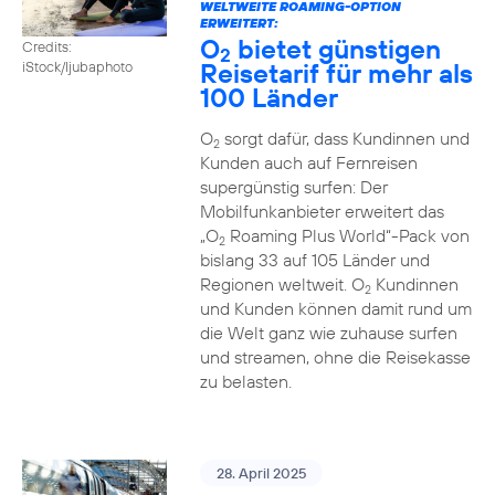
WELTWEITE ROAMING-OPTION
ERWEITERT:
O
bietet günstigen
Credits:
2
Reisetarif für mehr als
iStock/ljubaphoto
100 Länder
O
sorgt dafür, dass Kundinnen und
2
Kunden auch auf Fernreisen
supergünstig surfen: Der
Mobilfunkanbieter erweitert das
„O
Roaming Plus World“-Pack von
2
bislang 33 auf 105 Länder und
Regionen weltweit. O
Kundinnen
2
und Kunden können damit rund um
die Welt ganz wie zuhause surfen
und streamen, ohne die Reisekasse
zu belasten.
28. April 2025