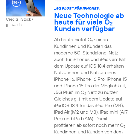
„5G PLUS“ FÜR IPHONES:
Neue Technologie ab
Credits: iStock /
heute für viele O
2
grinvalds
Kunden verfügbar
Ab heute bietet O
seinen
2
Kundinnen und Kunden das
moderne 5G-Standalone-Netz
auch für iPhones und iPads an: Mit
dem Update auf iOS 18.4 erhalten
Nutzerinnen und Nutzer eines
iPhone 16, iPhone 16 Pro, iPhone 15
und iPhone 15 Pro die Möglichkeit,
„5G Plus“ im O
Netz zu nutzen.
2
Gleiches gilt mit dem Update auf
iPadOS 18.4 für das iPad Pro (M4),
iPad Air (M2 und M3), iPad mini (A17
Pro) und iPad (A16). Damit
profitieren ab sofort noch mehr O
2
Kundinnen und Kunden von dem