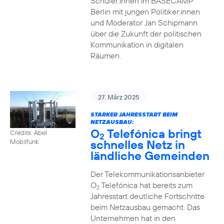
Schüler:innen im BASECAMP
Berlin mit jungen Politiker:innen
und Moderator Jan Schipmann
über die Zukunft der politischen
Kommunikation in digitalen
Räumen.
27. März 2025
STARKER JAHRESSTART BEIM
NETZAUSBAU:
O
Telefónica bringt
Credits: Abel
2
schnelles Netz in
Mobilfunk
ländliche Gemeinden
Der Telekommunikationsanbieter
O
Telefónica hat bereits zum
2
Jahresstart deutliche Fortschritte
beim Netzausbau gemacht. Das
Unternehmen hat in den