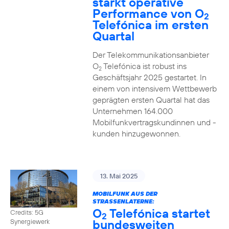
stärkt operative
Performance von O
2
Telefónica im ersten
Quartal
Der Telekommunikationsanbieter
O
Telefónica ist robust ins
2
Geschäftsjahr 2025 gestartet. In
einem von intensivem Wettbewerb
geprägten ersten Quartal hat das
Unternehmen 164.000
Mobilfunkvertragskundinnen und -
kunden hinzugewonnen.
13. Mai 2025
MOBILFUNK AUS DER
STRASSENLATERNE:
O
Telefónica startet
Credits: 5G
2
bundesweiten
Synergiewerk