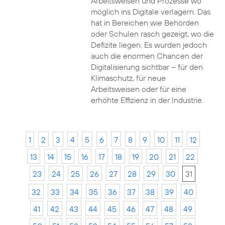
Arbeitsweisen und Prozesse wo
möglich ins Digitale verlagern. Das
hat in Bereichen wie Behörden
oder Schulen rasch gezeigt, wo die
Defizite liegen. Es wurden jedoch
auch die enormen Chancen der
Digitalisierung sichtbar – für den
Klimaschutz, für neue
Arbeitsweisen oder für eine
erhöhte Effizienz in der Industrie.
1
2
3
4
5
6
7
8
9
10
11
12
13
14
15
16
17
18
19
20
21
22
23
24
25
26
27
28
29
30
31
32
33
34
35
36
37
38
39
40
41
42
43
44
45
46
47
48
49