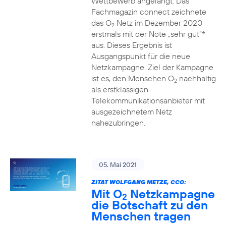
Wettbewerb angelangt. Das
Fachmagazin connect zeichnete
das O
Netz im Dezember 2020
2
erstmals mit der Note „sehr gut“*
aus. Dieses Ergebnis ist
Ausgangspunkt für die neue
Netzkampagne. Ziel der Kampagne
ist es, den Menschen O
nachhaltig
2
als erstklassigen
Telekommunikationsanbieter mit
ausgezeichnetem Netz
nahezubringen.
05. Mai 2021
ZITAT WOLFGANG METZE, CCO:
Mit O
Netzkampagne
2
die Botschaft zu den
Menschen tragen