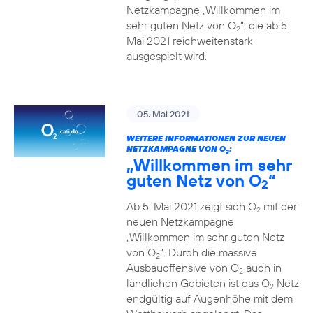
Netzkampagne „Willkommen im
sehr guten Netz von O
“, die ab 5.
2
Mai 2021 reichweitenstark
ausgespielt wird.
05. Mai 2021
WEITERE INFORMATIONEN ZUR NEUEN
NETZKAMPAGNE VON O
:
2
„Willkommen im sehr
guten Netz von O
“
2
Ab 5. Mai 2021 zeigt sich O
mit der
2
neuen Netzkampagne
„Willkommen im sehr guten Netz
von O
“. Durch die massive
2
Ausbauoffensive von O
auch in
2
ländlichen Gebieten ist das O
Netz
2
endgültig auf Augenhöhe mit dem