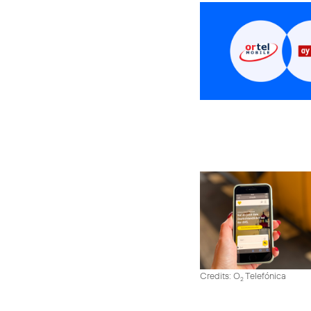
Credits: O
Telefónica
2