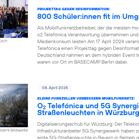
PROJEKTTAG GEGEN DESINFORMATION:
800 Schüler:innen fit im Um
Als Mobilfunknetzbetreiber, der die meisten mob
o2 Telefónica Verantwortung übernehmen und e
Medienkonsum leisten Am 17. April 2024 veranst
Koch
Telefónica einen Projekttag gegen Desinforma
Deutschland nahmen an dem hybriden Event tei
waren vor Ort im BASECAMP Berlin dabei.
08. April 2024
KLEINE FUNKZELLEN VERBESSERN MOBILFUNKNETZ:
O
Telefónica und 5G Synergi
2
Straßenleuchten in Würzbur
Digitalisierungsschub für Würzburg: Der Telek
Infrastrukturanbieter 5G Synergiewerk haben
Sven's Bildwerke
erste 5G-Straßenleuchte in Bayern in Betrieb