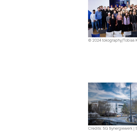
© 2024 tokography/Tobias 
Credits: 5G Synergiewerk | 