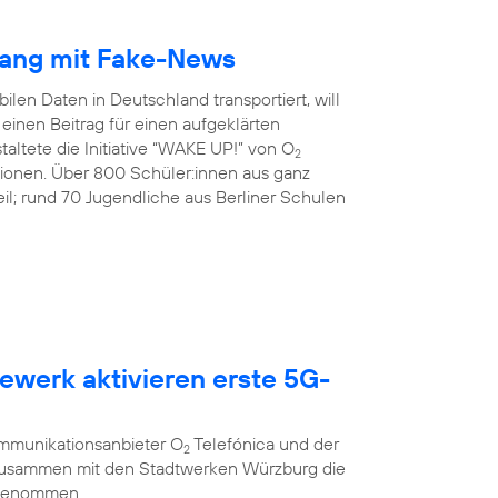
gang mit Fake-News
ilen Daten in Deutschland transportiert, will
inen Beitrag für einen aufgeklärten
altete die Initiative “WAKE UP!” von O
2
tionen. Über 800 Schüler:innen aus ganz
l; rund 70 Jugendliche aus Berliner Schulen
ewerk aktivieren erste 5G-
g
ommunikationsanbieter O
Telefónica und der
2
 zusammen mit den Stadtwerken Würzburg die
 genommen.