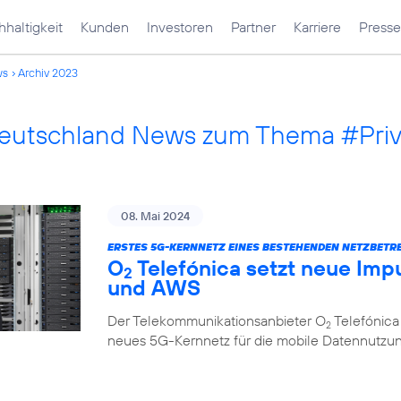
haltigkeit
Kunden
Investoren
Partner
Karriere
Presse
ws
Archiv 2023
Deutschland News zum Thema #Pri
08. Mai 2024
ERSTES 5G-KERNNETZ EINES BESTEHENDEN NETZBETRE
O
Telefónica setzt neue Impu
2
und AWS
Der Telekommunikationsanbieter O
Telefónica
2
neues 5G-Kernnetz für die mobile Datennutzung, 