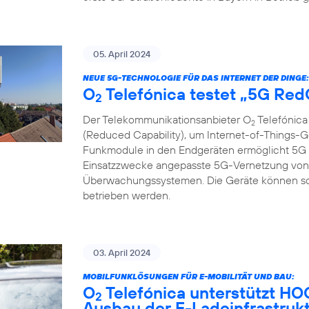
05. April 2024
NEUE 5G-TECHNOLOGIE FÜR DAS INTERNET DER DINGE:
O
Telefónica testet „5G Re
2
Der Telekommunikationsanbieter O
Telefónica
2
(Reduced Capability), um Internet-of-Things-G
Funkmodule in den Endgeräten ermöglicht 5G R
Einsatzzwecke angepasste 5G-Vernetzung von 
Überwachungssystemen. Die Geräte können so gü
betrieben werden.
03. April 2024
MOBILFUNKLÖSUNGEN FÜR E-MOBILITÄT UND BAU:
O
Telefónica unterstützt H
2
Ausbau der E-Ladeinfrastruk