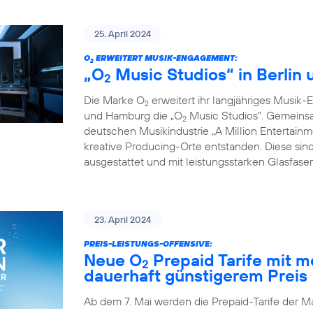
25. April 2024
O
ERWEITERT MUSIK-ENGAGEMENT:
2
„O
Music Studios“ in Berlin
2
Die Marke O
erweitert ihr langjähriges Musik-
2
und Hamburg die „O
Music Studios”. Gemeins
2
deutschen Musikindustrie „A Million Entertainm
kreative Producing-Orte entstanden. Diese sind
ausgestattet und mit leistungsstarken Glasfas
23. April 2024
PREIS-LEISTUNGS-OFFENSIVE:
Neue O
Prepaid Tarife mit 
2
dauerhaft günstigerem Preis
Ab dem 7. Mai werden die Prepaid-Tarife der M