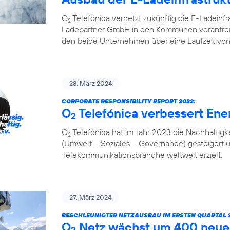
O
Telefónica vernetzt zukünftig die E-Ladeinf
2
Ladepartner GmbH in den Kommunen vorantreibt
den beide Unternehmen über eine Laufzeit von
28. März 2024
CORPORATE RESPONSIBILITY REPORT 2023:
O
Telefónica verbessert Ener
2
O
Telefónica hat im Jahr 2023 die Nachhaltigk
2
(Umwelt – Soziales – Governance) gesteigert 
Telekommunikationsbranche weltweit erzielt.
27. März 2024
BESCHLEUNIGTER NETZAUSBAU IM ERSTEN QUARTAL 2
O
Netz wächst um 400 neue
2