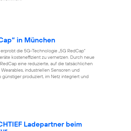
dCap“ in München
 erprobt die 5G-Technologie „5G RedCap“
eräte kosteneffizient zu vernetzen. Durch neue
edCap eine reduzierte, auf die tatsächlichen
Wearables, industriellen Sensoren und
nstiger produziert, im Netz integriert und
OCHTIEF Ladepartner beim
tur