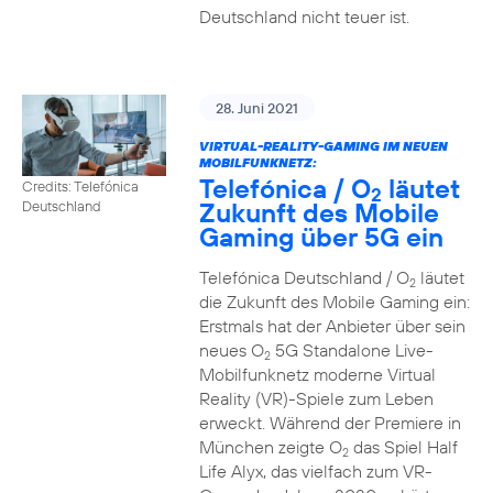
Deutschland nicht teuer ist.
28. Juni 2021
VIRTUAL-REALITY-GAMING IM NEUEN
MOBILFUNKNETZ:
Telefónica / O
läutet
Credits: Telefónica
2
Zukunft des Mobile
Deutschland
Gaming über 5G ein
Telefónica Deutschland / O
läutet
2
die Zukunft des Mobile Gaming ein:
Erstmals hat der Anbieter über sein
neues O
5G Standalone Live-
2
Mobilfunknetz moderne Virtual
Reality (VR)-Spiele zum Leben
erweckt. Während der Premiere in
München zeigte O
das Spiel Half
2
Life Alyx, das vielfach zum VR-