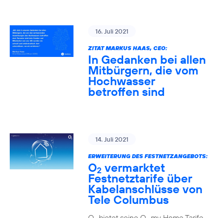
16. Juli 2021
ZITAT MARKUS HAAS, CEO:
In Gedanken bei allen
Mitbürgern, die vom
Hochwasser
betroffen sind
14. Juli 2021
ERWEITERUNG DES FESTNETZANGEBOTS:
O
vermarktet
2
Festnetztarife über
Kabelanschlüsse von
Tele Columbus
O
bietet seine O
my Home Tarife