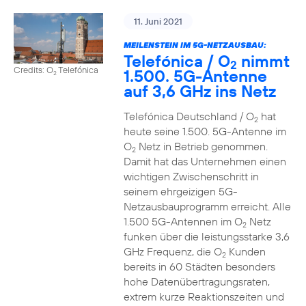
11. Juni 2021
MEILENSTEIN IM 5G-NETZAUSBAU:
Telefónica / O
nimmt
2
Credits: O
Telefónica
1.500. 5G-Antenne
2
auf 3,6 GHz ins Netz
Telefónica Deutschland / O
hat
2
heute seine 1.500. 5G-Antenne im
O
Netz in Betrieb genommen.
2
Damit hat das Unternehmen einen
wichtigen Zwischenschritt in
seinem ehrgeizigen 5G-
Netzausbauprogramm erreicht. Alle
1.500 5G-Antennen im O
Netz
2
funken über die leistungsstarke 3,6
GHz Frequenz, die O
Kunden
2
bereits in 60 Städten besonders
hohe Datenübertragungsraten,
extrem kurze Reaktionszeiten und