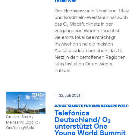
Das Hochwasser in Rheinland-Pfalz
und Nordrhein-Westfalen hat auch
das O
Mobilfunknetz in der
2
vergangenen Woche zunächst
vielerorts lokal beeinträchtigt.
Inzwischen sind die meisten
Ausfälle jedoch behoben, das O
2
Netz in den betroffenen Regionen
ist in fast allen Orten wieder
nutzbar.
22. Juli 2021
JUNGE TALENTE FÜR EINE BESSERE WELT:
Telefónica
Credits: iStock /
Deutschland/ O
2
Meinzahn; Logo: (c)
unterstützt One
OneYoungWorld
Young World Summit