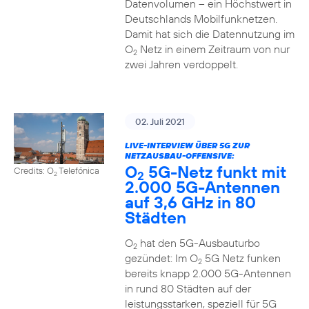
Datenvolumen – ein Höchstwert in
Deutschlands Mobilfunknetzen.
Damit hat sich die Datennutzung im
O
Netz in einem Zeitraum von nur
2
zwei Jahren verdoppelt.
02. Juli 2021
LIVE-INTERVIEW ÜBER 5G ZUR
NETZAUSBAU-OFFENSIVE:
O
5G-Netz funkt mit
Credits: O
Telefónica
2
2
2.000 5G-Antennen
auf 3,6 GHz in 80
Städten
O
hat den 5G-Ausbauturbo
2
gezündet: Im O
5G Netz funken
2
bereits knapp 2.000 5G-Antennen
in rund 80 Städten auf der
leistungsstarken, speziell für 5G