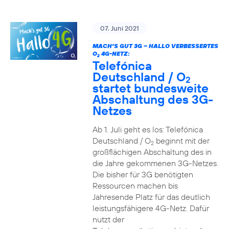
07. Juni 2021
MACH’S GUT 3G – HALLO VERBESSERTES
O
4G-NETZ:
2
Telefónica
Deutschland / O
2
startet bundesweite
Abschaltung des 3G-
Netzes
Ab 1. Juli geht es los: Telefónica
Deutschland / O
beginnt mit der
2
großflächigen Abschaltung des in
die Jahre gekommenen 3G-Netzes.
Die bisher für 3G benötigten
Ressourcen machen bis
Jahresende Platz für das deutlich
leistungsfähigere 4G-Netz. Dafür
nutzt der