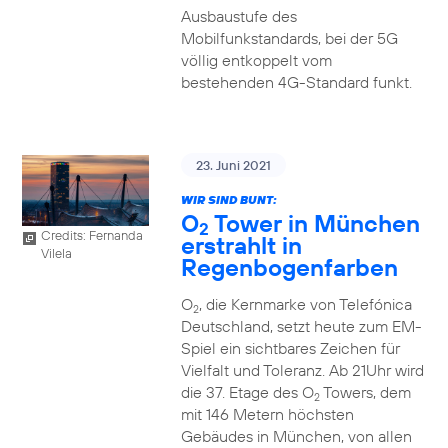
Ausbaustufe des
Mobilfunkstandards, bei der 5G
völlig entkoppelt vom
bestehenden 4G-Standard funkt.
23. Juni 2021
WIR SIND BUNT:
O
Tower in München
2
Credits: Fernanda
erstrahlt in
Vilela
Regenbogenfarben
O
, die Kernmarke von Telefónica
2
Deutschland, setzt heute zum EM-
Spiel ein sichtbares Zeichen für
Vielfalt und Toleranz. Ab 21Uhr wird
die 37. Etage des O
Towers, dem
2
mit 146 Metern höchsten
Gebäudes in München, von allen