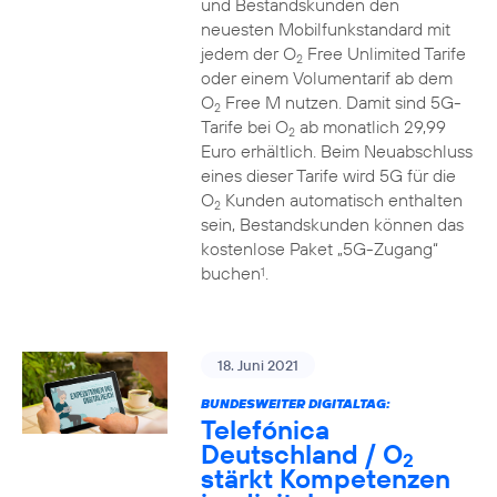
und Bestandskunden den
neuesten Mobilfunkstandard mit
jedem der O
Free Unlimited Tarife
2
oder einem Volumentarif ab dem
O
Free M nutzen. Damit sind 5G-
2
Tarife bei O
ab monatlich 29,99
2
Euro erhältlich. Beim Neuabschluss
eines dieser Tarife wird 5G für die
O
Kunden automatisch enthalten
2
sein, Bestandskunden können das
kostenlose Paket „5G-Zugang“
buchen
.
1
18. Juni 2021
BUNDESWEITER DIGITALTAG:
Telefónica
Deutschland / O
2
stärkt Kompetenzen