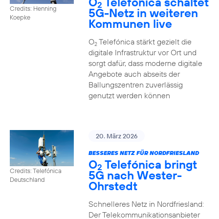
O
Telefónica schaltet
2
Credits: Henning
5G-Netz in weiteren
Koepke
Kommunen live
O
Telefónica stärkt gezielt die
2
digitale Infrastruktur vor Ort und
sorgt dafür, dass moderne digitale
Angebote auch abseits der
Ballungszentren zuverlässig
genutzt werden können
20. März 2026
BESSERES NETZ FÜR NORDFRIESLAND
O
Telefónica bringt
2
Credits: Telefónica
5G nach Wester-
Deutschland
Ohrstedt
Schnelleres Netz in Nordfriesland:
Der Telekommunikationsanbieter