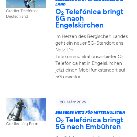
LAND
O
Telefónica bringt
Credits: Telefónica
2
5G nach
Deutschland
Engelskirchen
Im Herzen des Bergischen Landes
geht ein neuer 5G-Standort ans
Netz: Der
Telekommunikationsanbieter O
2
Telefónica hat in Engelskirchen
jetzt einen Mobilfunkstandort auf
5G erweitert
20. März 2026
BESSERES NETZ FÜR MITTELHOLSTEIN
O
Telefónica bringt
2
Credits: Jörg Borm
5G nach Embühren