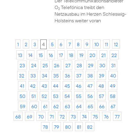
Der Telekommunikationsanbieter
O
Telefónica treibt den
2
Netzausbau im Herzen Schleswig-
Holsteins weiter voran
1
2
3
4
5
6
7
8
9
10
11
12
13
14
15
16
17
18
19
20
21
22
23
24
25
26
27
28
29
30
31
32
33
34
35
36
37
38
39
40
41
42
43
44
45
46
47
48
49
50
51
52
53
54
55
56
57
58
59
60
61
62
63
64
65
66
67
68
69
70
71
72
73
74
75
76
77
78
79
80
81
82