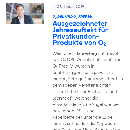
08. Januar 2019
O
DSL UND O
FREE M:
2
2
Ausgezeichneter
Jahresauftakt für
Privatkunden-
Produkte von O
2
Was für ein Jahresbeginn! Sowohl
das O
DSL-Angebot als auch der
2
O
Free M wurden in
2
unabhängigen Tests jeweils mit
einem „Sehr gut“ ausgezeichnet. In
dem soeben veröffentlichten
Produkt-Test der Fachzeitschrift
„connect“, welcher die
Privatkunden-DSL-Angebote der
deutschen DSL- und
Kabelbetreiber unter die Lupe
nimmt, schneiden die Angebote
von O
mit der Note „Sehr gut“ ab.