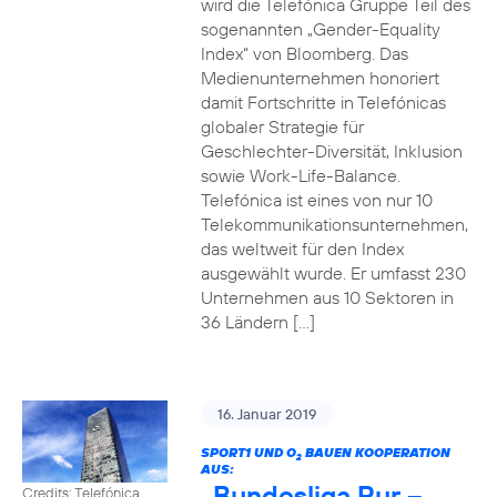
wird die Telefónica Gruppe Teil des
sogenannten „Gender-Equality
Index“ von Bloomberg. Das
Medienunternehmen honoriert
damit Fortschritte in Telefónicas
globaler Strategie für
Geschlechter-Diversität, Inklusion
sowie Work-Life-Balance.
Telefónica ist eines von nur 10
Telekommunikationsunternehmen,
das weltweit für den Index
ausgewählt wurde. Er umfasst 230
Unternehmen aus 10 Sektoren in
36 Ländern […]
16. Januar 2019
SPORT1 UND O
BAUEN KOOPERATION
2
AUS:
„Bundesliga Pur –
Credits: Telefónica