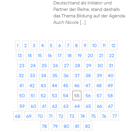
Deutschland als Initiator und
Partner der Reihe, stand deshalb
das Thema Bildung auf der Agenda.
Auch Nicole […]
1
2
3
4
5
6
7
8
9
10
11
12
13
14
15
16
17
18
19
20
21
22
23
24
25
26
27
28
29
30
31
32
33
34
35
36
37
38
39
40
41
42
43
44
45
46
47
48
49
50
51
52
53
54
55
56
57
58
59
60
61
62
63
64
65
66
67
68
69
70
71
72
73
74
75
76
77
78
79
80
81
82