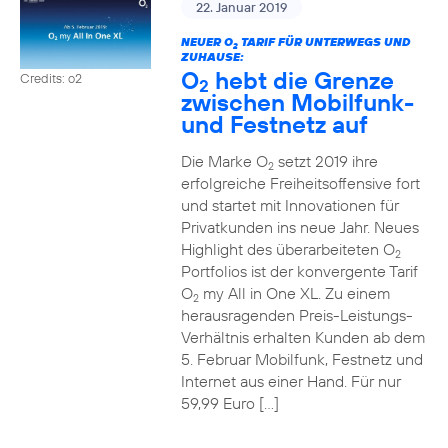
22. Januar 2019
NEUER O
TARIF FÜR UNTERWEGS UND
2
ZUHAUSE:
O
hebt die Grenze
Credits: o2
2
zwischen Mobilfunk-
und Festnetz auf
Die Marke O
setzt 2019 ihre
2
erfolgreiche Freiheitsoffensive fort
und startet mit Innovationen für
Privatkunden ins neue Jahr. Neues
Highlight des überarbeiteten O
2
Portfolios ist der konvergente Tarif
O
my All in One XL. Zu einem
2
herausragenden Preis-Leistungs-
Verhältnis erhalten Kunden ab dem
5. Februar Mobilfunk, Festnetz und
Internet aus einer Hand. Für nur
59,99 Euro […]