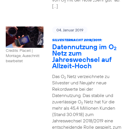
2
[…]
04. Januar 2019
SILVESTERNACHT 2018/2019:
Datennutzung im O
2
Credits: Placeit
|
Netz zum
Montage, Ausschnitt
Jahreswechsel auf
bearbeitet
Allzeit-Hoch
Das O
Netz verzeichnete zu
2
Silvester und Neujahr neue
Rekordwerte bei der
Datennutzung. Das stabile und
zuverlässige O
Netz hat für die
2
mehr als 45,4 Millionen Kunden
(Stand 30.09.18) zum
Jahreswechsel 2018/2019 eine
entscheidende Rolle gespielt, zum