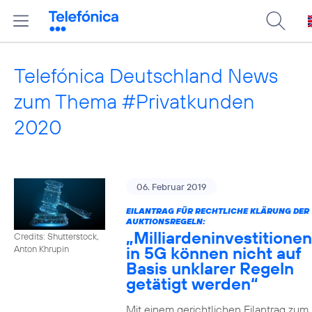
Telefónica Deutschland News
zum Thema #Privatkunden
2020
06. Februar 2019
EILANTRAG FÜR RECHTLICHE KLÄRUNG DER
AUKTIONSREGELN:
„Milliardeninvestitionen
Credits: Shutterstock,
in 5G können nicht auf
Anton Khrupin
Basis unklarer Regeln
getätigt werden“
Mit einem gerichtlichen Eilantrag zum