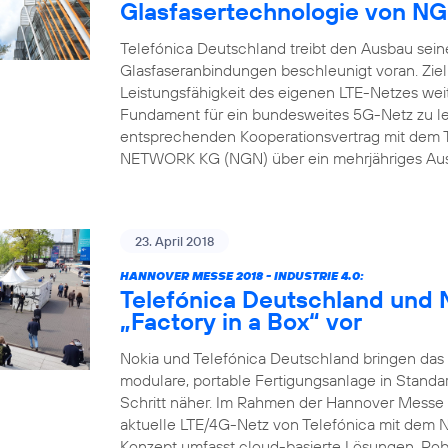
Glasfasertechnologie von 
Telefónica Deutschland treibt den Ausbau sein
Glasfaseranbindungen beschleunigt voran. Ziel
Leistungsfähigkeit des eigenen LTE-Netzes weit
Fundament für ein bundesweites 5G-Netz zu l
entsprechenden Kooperationsvertrag mit dem 
NETWORK KG (NGN) über ein mehrjähriges Ausb
23. April 2018
HANNOVER MESSE 2018 - INDUSTRIE 4.0:
Telefónica Deutschland und N
„Factory in a Box“ vor
Nokia und Telefónica Deutschland bringen das N
modulare, portable Fertigungsanlage in Standa
Schritt näher. Im Rahmen der Hannover Messe 
aktuelle LTE/4G-Netz von Telefónica mit dem 
Konzept umfasst cloud-basierte Lösungen, Rob