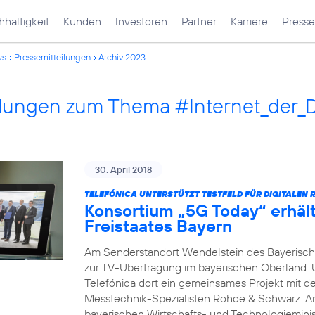
haltigkeit
Kunden
Investoren
Partner
Karriere
Presse
ws
Pressemitteilungen
Archiv 2023
ilungen zum Thema #Internet_der_
30. April 2018
TELEFÓNICA UNTERSTÜTZT TESTFELD FÜR DIGITALEN 
Konsortium „5G Today“ erhäl
Freistaates Bayern
Am Senderstandort Wendelstein des Bayerische
zur TV-Übertragung im bayerischen Oberland.
Telefónica dort ein gemeinsames Projekt mit 
Messtechnik-Spezialisten Rohde & Schwarz. A
bayerischen Wirtschafts- und Technologieminis