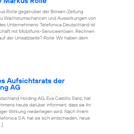
O Markus Rolle
kus Rolle gegenüber der Börsen-Zeitung
g, zu Wachstumschancen und Auswirkungen von
des Unternehmens. Telefonica Deutschland ist
eschäft mit Mobilfunk-Serviceerlösen. Rechnen
 auf der Umsatzseite? Rolle: Wir haben dem
s Aufsichtsrats der
ing AG
utschland Holding AG, Eva Castillo Sanz, hat
mens heute darüber informiert, dass sie ihr
rtiger Wirkung niederlegen wird. Nach ihrem
fónica S.A. hat sie sich entschieden, neue
…]