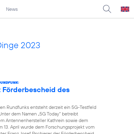
News
Dinge 2023
RUNDFUNK:
t Förderbescheid des
n Rundfunks entsteht derzeit ein 5G-Testfeld
 Unter dem Namen „5G Today“ betreibt
dem Antennenhersteller Kathrein sowie dem
m 13. April wurde dem Forschungsprojekt vom
ter Franz Josef Pschierer der Förderbescheid