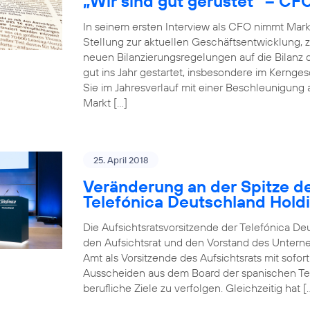
„Wir sind gut gerüstet“ – CF
In seinem ersten Interview als CFO nimmt Mar
Stellung zur aktuellen Geschäftsentwicklun
neuen Bilanzierungsregelungen auf die Bilanz 
gut ins Jahr gestartet, insbesondere im Kerng
Sie im Jahresverlauf mit einer Beschleunigung
Markt […]
25. April 2018
Veränderung an der Spitze de
Telefónica Deutschland Hold
Die Aufsichtsratsvorsitzende der Telefónica De
den Aufsichtsrat und den Vorstand des Unterneh
Amt als Vorsitzende des Aufsichtsrats mit sofo
Ausscheiden aus dem Board der spanischen Tele
berufliche Ziele zu verfolgen. Gleichzeitig hat [