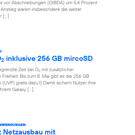
nis vor Abschreibungen (OIBDA) um 5,4 Prozent
n Anstieg waren insbesondere die weiter
r […]
S:
O
inklusive 256 GB mircoSD
2
grenzte Zeit bei O
mit zusätzlicher
2
Freiheit. Bis zum 8. Mai gibt es die 256 GB
(UVP) gratis dazu.1) Damit sichern Nutzer ihre
 ihrem Galaxy […]
ANWENDUNGEN:
t Netzausbau mit