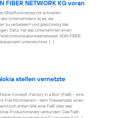
NGN FIBER NETWORK KG voran
es Mobilfunknetzes mit schnellen
 des Unternehmens ist es, die
er zu verbessern und gleichzeitig das
egen. Dafür hat das Unternehmen einen
Telekommunikationsdienstleister NGN FIBER
auprojekt unterzeichnet. […]
okia stellen vernetzte
okia-Konzept „Factory in a Box“ (FiaB) – eine
rd-Frachtcontainern –dem Praxiseinsatz einen
wird zum ersten Mal eine FiaB über das
Nokia-Produktionsnetz verbunden. Das FiaB-
otertechnik sowie neue IoT-Lösungen für […]