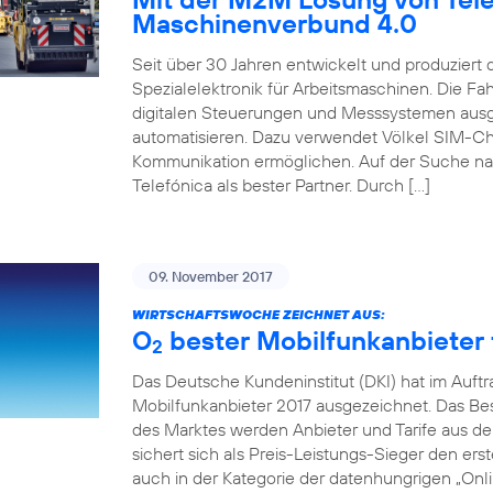
Maschinenverbund 4.0
Seit über 30 Jahren entwickelt und produziert
Spezialelektronik für Arbeitsmaschinen. Die 
digitalen Steuerungen und Messsystemen ausg
automatisieren. Dazu verwendet Völkel SIM-Ch
Kommunikation ermöglichen. Auf der Suche na
Telefónica als bester Partner. Durch […]
09. November 2017
WIRTSCHAFTSWOCHE ZEICHNET AUS:
O
bester Mobilfunkanbieter f
2
Das Deutsche Kundeninstitut (DKI) hat im Auft
Mobilfunkanbieter 2017 ausgezeichnet. Das Beso
des Marktes werden Anbieter und Tarife aus de
sichert sich als Preis-Leistungs-Sieger den erst
auch in der Kategorie der datenhungrigen „Onlin