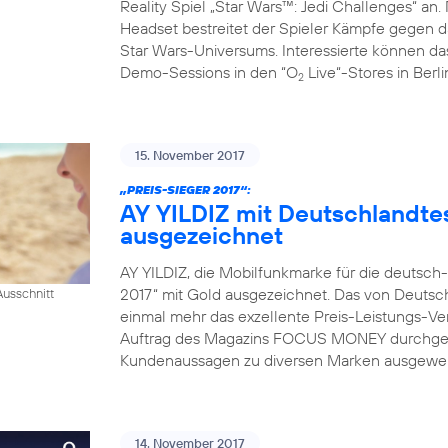
Reality Spiel „Star Wars™: Jedi Challenges“ an.
Headset bestreitet der Spieler Kämpfe gegen da
Star Wars-Universums. Interessierte können das
Demo-Sessions in den “O
Live“-Stores in Berl
2
15. November 2017
„PREIS-SIEGER 2017“:
AY YILDIZ mit Deutschlandtes
ausgezeichnet
AY YILDIZ, die Mobilfunkmarke für die deutsch
2017“ mit Gold ausgezeichnet. Das von Deutsch
usschnitt
einmal mehr das exzellente Preis-Leistungs-Ver
Auftrag des Magazins FOCUS MONEY durchgefü
Kundenaussagen zu diversen Marken ausgewerte
14. November 2017