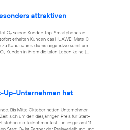
esonders attraktiven
etet O
seinen Kunden Top-Smartphones in
2
b sofort erhalten Kunden das HUAWEI Mate10
 zu Konditionen, die es nirgendwo sonst am
 O
Kunden in ihrem digitalen Leben keine […]
2
rt-Up-Unternehmen hat
unde. Bis Mitte Oktober hatten Unternehmer
it, sich um den diesjährigen Preis für Start-
 stehen die Teilnehmer fest – in insgesamt 11
en Start. O
ist Partner der Preisverleihung und