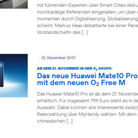
mit führenden Experten über Smart Cities disku
hochkarätige Referenten eingeladen, um über e
momentan durch Digitalisierung, Globalisieru
scheint. Markus Haas debattierte bei einer Pane
Vorstandschefin des […]
21. November 2017
AB DEM 21. NOVEMBER IN DEN O
SHOPS:
2
Das neue Huawei Mate10 Pro 
mit dem neuen O
Free M
2
Das Huawei Mate10 Pro ist ab dem 21. November
erhältlich. Für insgesamt 799 Euro steht es in
Auswahl. Dabei können alle Interessierte zwis
Ratenzahlung über MyHandy wählen. Mit dem
chinesischen […]