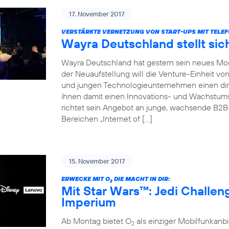
17. November 2017
VERSTÄRKTE VERNETZUNG VON START-UPS MIT TELEF
Wayra Deutschland stellt sic
Wayra Deutschland hat gestern sein neues Mode
der Neuaufstellung will die Venture-Einheit vo
und jungen Technologieunternehmen einen dir
ihnen damit einen Innovations- und Wachstu
richtet sein Angebot an junge, wachsende B2
Bereichen „Internet of […]
15. November 2017
ERWECKE MIT O
DIE MACHT IN DIR:
2
Mit Star Wars™: Jedi Challe
Imperium
Ab Montag bietet O
als einziger Mobilfunkan
2