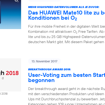
MEHR HIGHSPEED-DATENVOLUMEN ALS JE ZUVOR:
Das HUAWEI Mate10 lite zu b
Konditionen bei O
2
Für ihre mobile Freiheit in der digitalen Welt bi
Kombination mit attraktiven O
Free Tarifen. A
2
lite und bis zu 25 GB Highspeed-Datenvolumen
deutschen Markt gibt. Mit diesem Paket gehen
13. November 2017
BREAKTHROUGH AWARD 2018:
User-Voting zum besten Sta
begonnen
Der breakthrough award geht in die nächste R
mit den verschiedensten Produkten und Ideen Ze
d 2018
Ups mit Durchbruchpotenzial zu bewerben. Jetzt
Kategorien gehen 109 junge Unternehmen an d