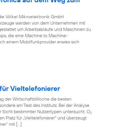
 die Völkel Mikroelektronik GmbH
Fahrzeuge werden von dem Unternehmen mit
estattet um Arbeitsabläufe und Maschinen zu
ips, die eine Machine to Machine-
ch einem Mobilfunkprovider erwies sich
ür Vieltelefonierer
rag der WirtschaftsWoche die besten
ndere am Test des Instituts: Bei der Analyse
r Sicht bestimmter Nutzertypen untersucht. O
2
en Platz für „Vieltelefonierer“ und überzeugt
er“ mit […]