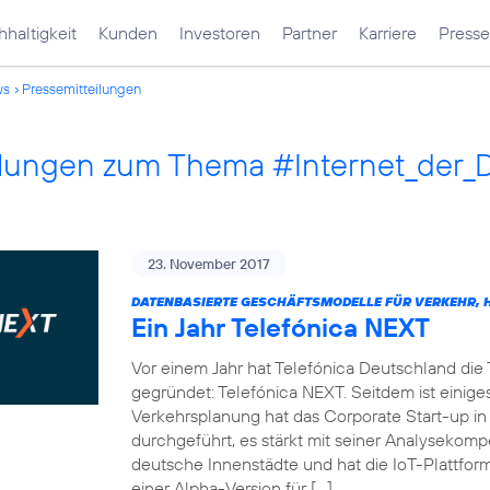
haltigkeit
Kunden
Investoren
Partner
Karriere
Presse
ws
Pressemitteilungen
ilungen zum Thema #Internet_der_
23. November 2017
DATENBASIERTE GESCHÄFTSMODELLE FÜR VERKEHR, H
Ein Jahr Telefónica NEXT
Vor einem Jahr hat Telefónica Deutschland die
gegründet: Telefónica NEXT. Seitdem ist einiges
Verkehrsplanung hat das Corporate Start-up in
durchgeführt, es stärkt mit seiner Analysekom
deutsche Innenstädte und hat die IoT-Plattf
einer Alpha-Version für […]