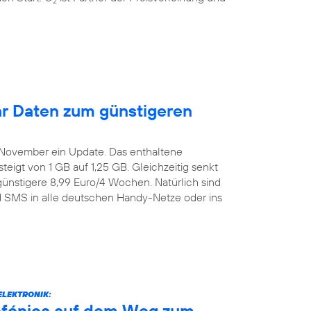
2
r Daten zum günstigeren
. November ein Update. Das enthaltene
igt von 1 GB auf 1,25 GB. Gleichzeitig senkt
günstigere 8,99 Euro/4 Wochen. Natürlich sind
nd SMS in alle deutschen Handy-Netze oder ins
ELEKTRONIK:
efónica auf dem Weg zum