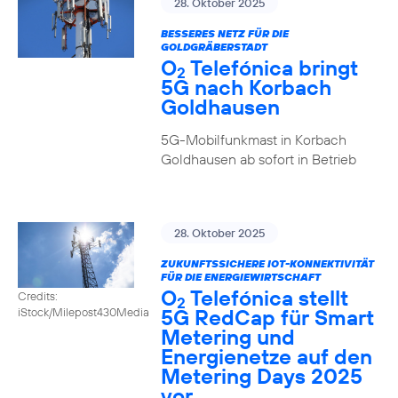
28. Oktober 2025
BESSERES NETZ FÜR DIE
GOLDGRÄBERSTADT
O
Telefónica bringt
2
5G nach Korbach
Goldhausen
5G-Mobilfunkmast in Korbach
Goldhausen ab sofort in Betrieb
28. Oktober 2025
ZUKUNFTSSICHERE IOT-KONNEKTIVITÄT
FÜR DIE ENERGIEWIRTSCHAFT
O
Telefónica stellt
Credits:
2
5G RedCap für Smart
iStock/Milepost430Media
Metering und
Energienetze auf den
Metering Days 2025
vor