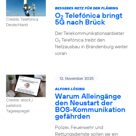
BESSERES NETZ FÜR DEN FLÄMING
O
Telefónica bringt
2
Credits: Telefónica
5G nach Brück
Deutschland
Der Telekommunikationsanbieter
O
Telefónica treibt den
2
Netzausbau in Brandenburg weiter
voran
12. November 2025
ALFONS LÖSING
Warum Alleingänge
Credits: istock /
den Neustart der
juststock,
BOS-Kommunikation
Tagesspiegel
gefährden
Polizei, Feuerwehr und
Rettungsdienste sollen sie ein