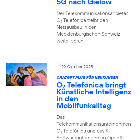
5G nach Gielow
Der Telekommunikationsanbieter
O
Telefónica treibt den
2
Netzausbau in der
Mecklenburgischen Schweiz
weiter voran
29. Oktober 2025
CHATGPT PLUS FÜR NEUKUNDEN
O
Telefónica bringt
2
Künstliche Intelligenz
in den
Mobilfunkalltag
Das
Telekommunikationsunternehmen
O
Telefónica und das KI-
2
Softwareunternehmen OpenAI