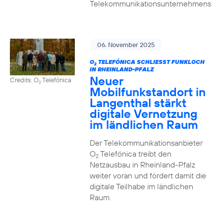
Telekommunikationsunternehmens
06. November 2025
O
TELEFÓNICA SCHLIESST FUNKLOCH I
2
N RHEINLAND-PFALZ
Neuer
Credits: O
Telefónica
2
Mobilfunkstandort in
Langenthal stärkt
digitale Vernetzung
im ländlichen Raum
Der Telekommunikationsanbieter
O
Telefónica treibt den
2
Netzausbau in Rheinland-Pfalz
weiter voran und fördert damit die
digitale Teilhabe im ländlichen
Raum.