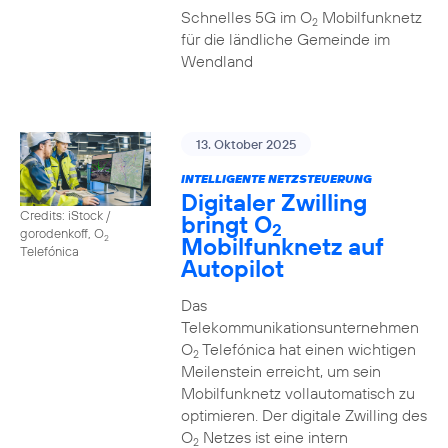
Schnelles 5G im O
Mobilfunknetz
2
für die ländliche Gemeinde im
Wendland
13. Oktober 2025
INTELLIGENTE NETZSTEUERUNG
Digitaler Zwilling
Credits: iStock /
bringt O
2
gorodenkoff, O
Mobilfunknetz auf
2
Telefónica
Autopilot
Das
Telekommunikationsunternehmen
O
Telefónica hat einen wichtigen
2
Meilenstein erreicht, um sein
Mobilfunknetz vollautomatisch zu
optimieren. Der digitale Zwilling des
O
Netzes ist eine intern
2