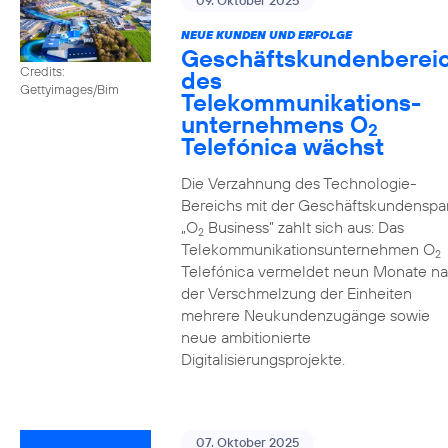
09. Oktober 2025
NEUE KUNDEN UND ERFOLGE
Geschäftskundenberei
Credits:
des
Gettyimages/Bim
Telekommunikations­
unternehmens O
2
Telefónica wächst
Die Verzahnung des Technologie-
Bereichs mit der Geschäftskundenspa
„O
Business” zahlt sich aus: Das
2
Telekommunikationsunternehmen O
2
Telefónica vermeldet neun Monate n
der Verschmelzung der Einheiten
mehrere Neukundenzugänge sowie
neue ambitionierte
Digitalisierungsprojekte.
07. Oktober 2025