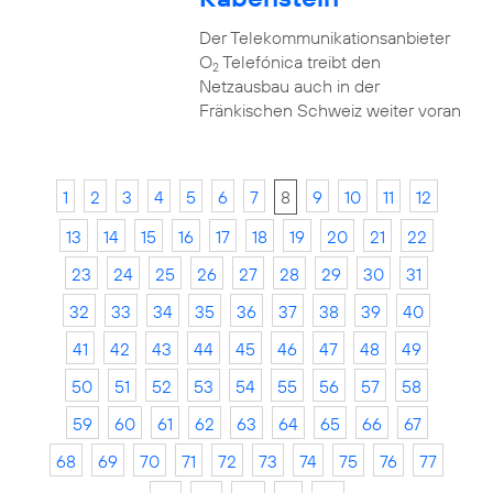
Der Telekommunikationsanbieter
O
Telefónica treibt den
2
Netzausbau auch in der
Fränkischen Schweiz weiter voran
1
2
3
4
5
6
7
8
9
10
11
12
13
14
15
16
17
18
19
20
21
22
23
24
25
26
27
28
29
30
31
32
33
34
35
36
37
38
39
40
41
42
43
44
45
46
47
48
49
50
51
52
53
54
55
56
57
58
59
60
61
62
63
64
65
66
67
68
69
70
71
72
73
74
75
76
77