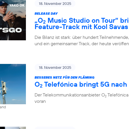
18. November 2025
RELEASE DAY
„O
Music Studio on Tour“ br
2
Feature-Track mit Kool Savas
Die Bilanz ist stark: über hundert Teilnehmende
und ein gemeinsamer Track, der heute veröffent
18. November 2025
BESSERES NETZ FÜR DEN FLÄMING
O
Telefónica bringt 5G nach
2
Der Telekommunikationsanbieter O
Telefónica
2
voran
land