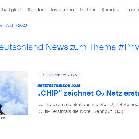
haltigkeit
Kunden
Investoren
Partner
Karriere
Presse
ws
Archiv 2023
Deutschland News zum Thema #Pri
21. November 2025
NETZTESTSAISON 2025
„CHIP” zeichnet O
Netz erst
2
Der Telekommunikationsanbieter O
Telefónica
2
„CHIP” erstmals die Note „Sehr gut“ (1,5).
land