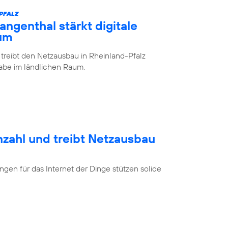
-PFALZ
ngenthal stärkt digitale
aum
 treibt den Netzausbau in Rheinland-Pfalz
lhabe im ländlichen Raum.
nzahl und treibt Netzausbau
en für das Internet der Dinge stützen solide