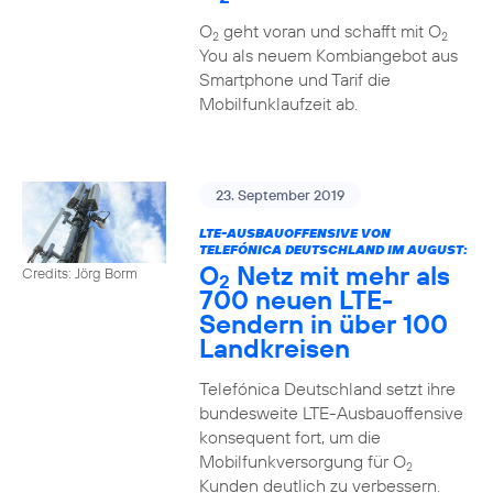
O
geht voran und schafft mit O
2
2
You als neuem Kombiangebot aus
Smartphone und Tarif die
Mobilfunklaufzeit ab.
23. September 2019
LTE-AUSBAUOFFENSIVE VON
TELEFÓNICA DEUTSCHLAND IM AUGUST:
O
Netz mit mehr als
Credits: Jörg Borm
2
700 neuen LTE-
Sendern in über 100
Landkreisen
Telefónica Deutschland setzt ihre
bundesweite LTE-Ausbauoffensive
konsequent fort, um die
Mobilfunkversorgung für O
2
Kunden deutlich zu verbessern.