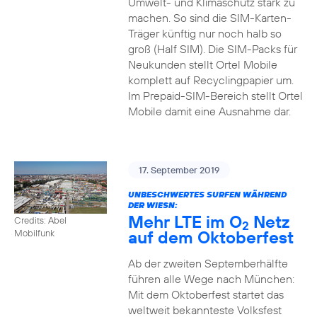
Umwelt- und Klimaschutz stark zu
machen. So sind die SIM-Karten-
Träger künftig nur noch halb so
groß (Half SIM). Die SIM-Packs für
Neukunden stellt Ortel Mobile
komplett auf Recyclingpapier um.
Im Prepaid-SIM-Bereich stellt Ortel
Mobile damit eine Ausnahme dar.
17. September 2019
UNBESCHWERTES SURFEN WÄHREND
DER WIESN:
Mehr LTE im O
Netz
Credits: Abel
2
auf dem Oktoberfest
Mobilfunk
Ab der zweiten Septemberhälfte
führen alle Wege nach München:
Mit dem Oktoberfest startet das
weltweit bekannteste Volksfest