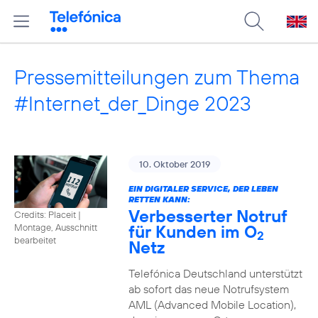
Pressemitteilungen zum Thema
#Internet_der_Dinge 2023
10. Oktober 2019
EIN DIGITALER SERVICE, DER LEBEN
RETTEN KANN:
Verbesserter Notruf
Credits: Placeit
|
für Kunden im O
Montage, Ausschnitt
2
bearbeitet
Netz
Telefónica Deutschland unterstützt
ab sofort das neue Notrufsystem
AML (Advanced Mobile Location),