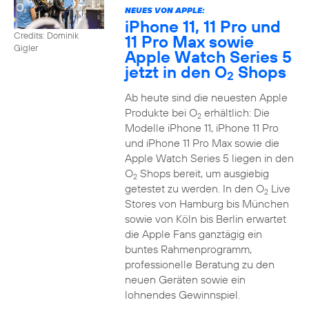
NEUES VON APPLE:
iPhone 11, 11 Pro und
Credits: Dominik
11 Pro Max sowie
Gigler
Apple Watch Series 5
jetzt in den O
Shops
2
Ab heute sind die neuesten Apple
Produkte bei O
erhältlich: Die
2
Modelle iPhone 11, iPhone 11 Pro
und iPhone 11 Pro Max sowie die
Apple Watch Series 5 liegen in den
O
Shops bereit, um ausgiebig
2
getestet zu werden. In den O
Live
2
Stores von Hamburg bis München
sowie von Köln bis Berlin erwartet
die Apple Fans ganztägig ein
buntes Rahmenprogramm,
professionelle Beratung zu den
neuen Geräten sowie ein
lohnendes Gewinnspiel.