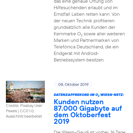
das eine genaue Ortung von
Hilfesuchenden erlaubt und im
Ernstfall Leben retten kann. Von
der neuen Technik profitieren
grundsätzlich alle Kunden der
Kernmarke O
sowie aller weiteren
2
Marken und Partnermarken von
Telefónica Deutschland, die ein
Endgerät mit Android-
Betriebssystem besitzen.
08. Oktober 2019
DATENZAPFREKORD IM O
WIESN-NETZ:
2
Kunden nutzen
Credits: Pixabay User
87.000 Gigabyte auf
Pexels
|
CC0 1.0,
dem Oktoberfest
Ausschnitt bearbeitet
2019
Die Wiesn-Gaudi ist vorbei. 16 Tage