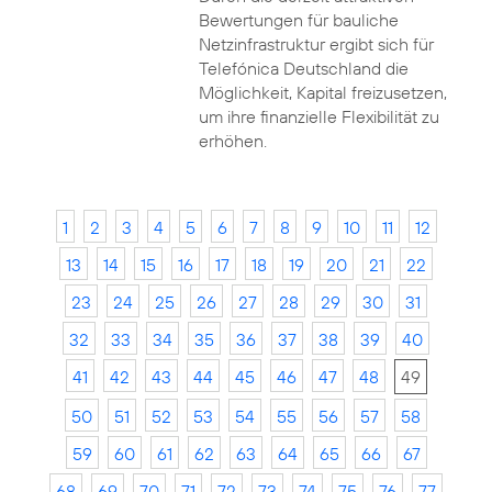
Bewertungen für bauliche
Netzinfrastruktur ergibt sich für
Telefónica Deutschland die
Möglichkeit, Kapital freizusetzen,
um ihre finanzielle Flexibilität zu
erhöhen.
1
2
3
4
5
6
7
8
9
10
11
12
13
14
15
16
17
18
19
20
21
22
23
24
25
26
27
28
29
30
31
32
33
34
35
36
37
38
39
40
41
42
43
44
45
46
47
48
49
50
51
52
53
54
55
56
57
58
59
60
61
62
63
64
65
66
67
68
69
70
71
72
73
74
75
76
77