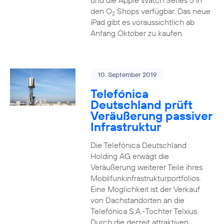
und die Apple Watch Series 5 in
den O
Shops verfügbar. Das neue
2
iPad gibt es voraussichtlich ab
Anfang Oktober zu kaufen.
10. September 2019
Telefónica
Deutschland prüft
Veräußerung passiver
Infrastruktur
Die Telefónica Deutschland
Holding AG erwägt die
Veräußerung weiterer Teile ihres
Mobilfunkinfrastrukturportfolios.
Eine Möglichkeit ist der Verkauf
von Dachstandorten an die
Telefónica S.A.-Tochter Telxius.
Durch die derzeit attraktiven