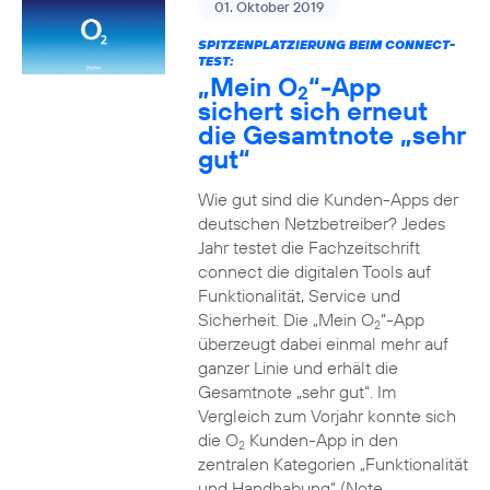
01. Oktober 2019
SPITZENPLATZIERUNG BEIM CONNECT-
TEST:
„Mein O
“-App
2
sichert sich erneut
die Gesamtnote „sehr
gut“
Wie gut sind die Kunden-Apps der
deutschen Netzbetreiber? Jedes
Jahr testet die Fachzeitschrift
connect die digitalen Tools auf
Funktionalität, Service und
Sicherheit. Die „Mein O
“-App
2
überzeugt dabei einmal mehr auf
ganzer Linie und erhält die
Gesamtnote „sehr gut“. Im
Vergleich zum Vorjahr konnte sich
die O
Kunden-App in den
2
zentralen Kategorien „Funktionalität
und Handhabung“ (Note