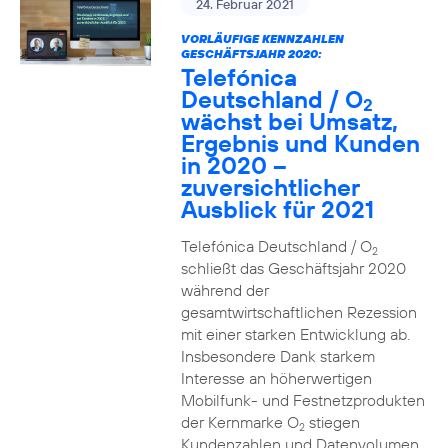
24. Februar 2021
VORLÄUFIGE KENNZAHLEN
GESCHÄFTSJAHR 2020:
Telefónica
Deutschland / O
2
wächst bei Umsatz,
Ergebnis und Kunden
in 2020 –
zuversichtlicher
Ausblick für 2021
Telefónica Deutschland / O
2
schließt das Geschäftsjahr 2020
während der
gesamtwirtschaftlichen Rezession
mit einer starken Entwicklung ab.
Insbesondere Dank starkem
Interesse an höherwertigen
Mobilfunk- und Festnetzprodukten
der Kernmarke O
stiegen
2
Kundenzahlen und Datenvolumen