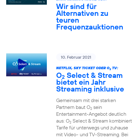
Wir sind für
Alternativen zu
teuren
Frequenzauktionen
10. Februar 2021
NETFLIX, SKY TICKET ODER O
TV:
2
O
Select & Stream
2
bietet ein Jahr
Streaming inklusive
Gemeinsam mit drei starken
Partnern baut O
sein
2
Entertainment-Angebot deutlich
aus: O
Select & Stream kombiniert
2
Tarife für unterwegs und zuhause
mit Video- und TV-Streaming. Bei