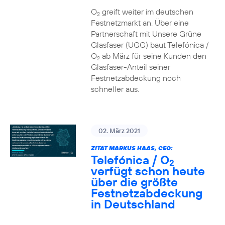
O
greift weiter im deutschen
2
Festnetzmarkt an. Über eine
Partnerschaft mit Unsere Grüne
Glasfaser (UGG) baut Telefónica /
O
ab März für seine Kunden den
2
Glasfaser-Anteil seiner
Festnetzabdeckung noch
schneller aus.
02. März 2021
ZITAT MARKUS HAAS, CEO:
Telefónica / O
2
verfügt schon heute
über die größte
Festnetzabdeckung
in Deutschland