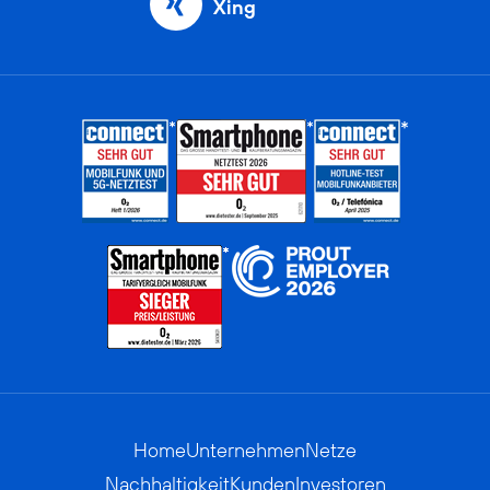
Xing
Home
Unternehmen
Netze
Nachhaltigkeit
Kunden
Investoren