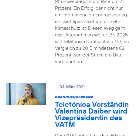
Stromverbrauchs pro Byte um 71
Prozent. Ein Erfolg, der nicht nur
am internationalen Energiespartag
ein wichtiges Zeichen für mehr
Klimaschutz ist. Diesen Weg geht
das Unternehmen weiter: Bis 2025
will Telefónica Deutschland / O
im
2
Vergleich zu 2015 mindestens 82
Prozent weniger Strom pro Byte
verbrauchen.
04. März 2021
BRANCHENVERBAND:
Telefónica Vorständin
Valentina Daiber wird
Vizepräsidentin des
VATM
Der VATM gehört mit dem Bitkom