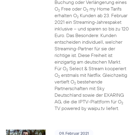
Buchung oder Verlängerung eines
O
Free oder O
my Home Tarifs
2
2
erhalten O
Kunden ab 23. Februar
2
2021 ein Streaming-Jahrespaket
inklusive – und sparen so bis zu 120
Euro. Das Besondere: Kunden
entscheiden individuell, welcher
Streaming-Partner für sie der
richtige ist. Diese Freiheit ist
einzigartig am deutschen Markt.
Für O
Select & Stream kooperiert
2
O
erstmals mit Netflix. Gleichzeitig
2
vertieft O
bestehende
2
Partnerschaften mit Sky
Deutschland sowie der EXARING
AG, die die IPTV-Plattform für O
2
TV powered by waipu.tv liefert.
09. Februar 2021