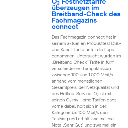
O
Festnetztarife
2
überzeugen im
Breitband-Check des
Fachmagazins
connect
Das Fachmagazin connect hat in
seinem aktuellen Produkttest DSL-
und Kabel-Tarife unter die Lupe
genommen. Untersucht wurden im
„Breitband Check“ Tarife in fünf
verschiedenen Tempoklassen
zwischen 100 und 1.000 Mbit/s
anhand vom monatlichen
Gesamtpreis, der Netzqualität und
des Hotline-Service. O
ist mit
2
seinen O
my Home Tarifen ganz
2
vorne dabei, holt sich in der
Kategorie bis 100 Mbit/s den
Testsieg und erhält zweimal die
Note „Sehr Gut“ und zweimal ein