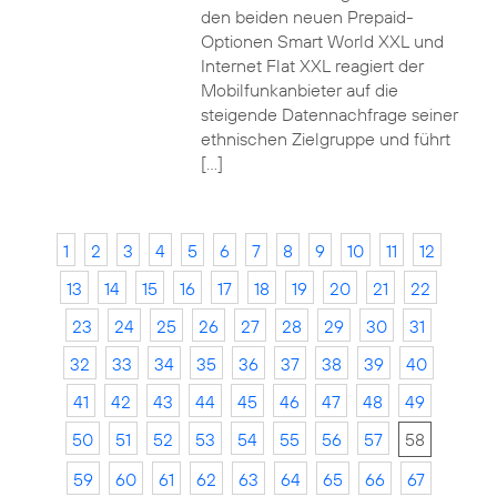
den beiden neuen Prepaid-
Optionen Smart World XXL und
Internet Flat XXL reagiert der
Mobilfunkanbieter auf die
steigende Datennachfrage seiner
ethnischen Zielgruppe und führt
[…]
1
2
3
4
5
6
7
8
9
10
11
12
13
14
15
16
17
18
19
20
21
22
23
24
25
26
27
28
29
30
31
32
33
34
35
36
37
38
39
40
41
42
43
44
45
46
47
48
49
50
51
52
53
54
55
56
57
58
59
60
61
62
63
64
65
66
67