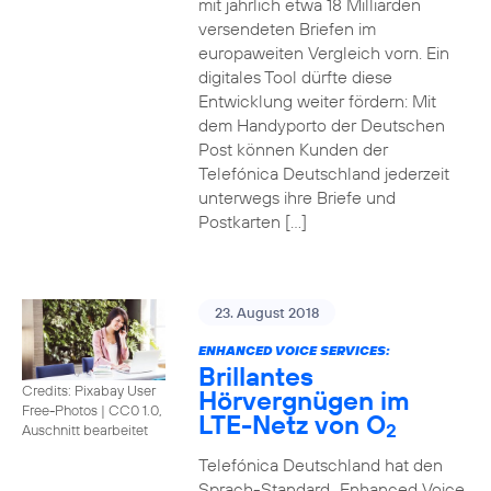
mit jährlich etwa 18 Milliarden
versendeten Briefen im
europaweiten Vergleich vorn. Ein
digitales Tool dürfte diese
Entwicklung weiter fördern: Mit
dem Handyporto der Deutschen
Post können Kunden der
Telefónica Deutschland jederzeit
unterwegs ihre Briefe und
Postkarten […]
23. August 2018
ENHANCED VOICE SERVICES:
Brillantes
Credits: Pixabay User
Hörvergnügen im
Free-Photos
|
CC0 1.0,
LTE-Netz von O
2
Auschnitt bearbeitet
Telefónica Deutschland hat den
Sprach-Standard „Enhanced Voice