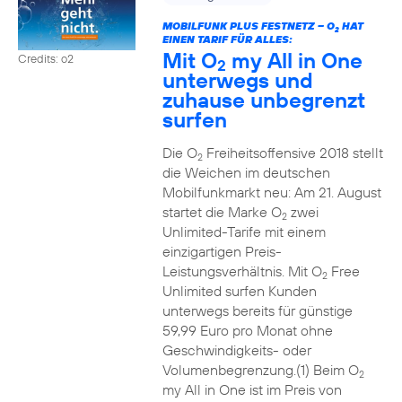
MOBILFUNK PLUS FESTNETZ – O
HAT
2
EINEN TARIF FÜR ALLES:
Mit O
my All in One
Credits: o2
2
unterwegs und
zuhause unbegrenzt
surfen
Die O
Freiheitsoffensive 2018 stellt
2
die Weichen im deutschen
Mobilfunkmarkt neu: Am 21. August
startet die Marke O
zwei
2
Unlimited-Tarife mit einem
einzigartigen Preis-
Leistungsverhältnis. Mit O
Free
2
Unlimited surfen Kunden
unterwegs bereits für günstige
59,99 Euro pro Monat ohne
Geschwindigkeits- oder
Volumenbegrenzung.(1) Beim O
2
my All in One ist im Preis von