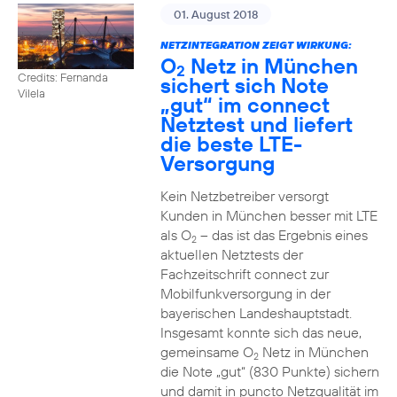
01. August 2018
NETZINTEGRATION ZEIGT WIRKUNG:
O
Netz in München
2
Credits: Fernanda
sichert sich Note
Vilela
„gut“ im connect
Netztest und liefert
die beste LTE-
Versorgung
Kein Netzbetreiber versorgt
Kunden in München besser mit LTE
als O
– das ist das Ergebnis eines
2
aktuellen Netztests der
Fachzeitschrift connect zur
Mobilfunkversorgung in der
bayerischen Landeshauptstadt.
Insgesamt konnte sich das neue,
gemeinsame O
Netz in München
2
die Note „gut“ (830 Punkte) sichern
und damit in puncto Netzqualität im