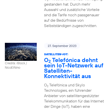
2
gestanden hat. Durch mehr
Auswahl und zusätzliche Vorteile
sind die Tarife noch passgenauer
auf die Bedürfnisse von
Selbstständigen zugeschnitten.
27. September 2023
SATELLITEN-IOT:
O
Telefónica dehnt
2
Credits: iStock /
sein IoT-Netzwerk auf
NicoElNino
Satelliten-
Konnektivität aus
O
Telefónica und Skylo
2
Technologies, ein führender
Anbieter von satellitengestützter
Telekommunikation für das Internet
der Dinge (IoT), haben eine