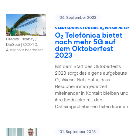
06. September 2023
STARTSCHUSS FÜR DAS O
WIESN-NETZ:
2
O
Telefónica bietet
2
Credits: Pixabay /
noch mehr 5G auf
DerSebi
|
CC0 1.0,
dem Oktoberfest
Ausschnitt bearbeitet
2023
Mit dem Start des Oktoberfests
2023 sorgt das eigens aufgebaute
O
Wiesn-Netz dafür, dass
2
Besucher:innen jederzeit
miteinander in Kontakt bleiben und
ihre Eindrücke mit den
Daheimgebliebenen teilen können.
01. September 2023