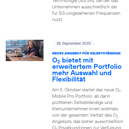
Technologie (5G SA), bei der das
Unternehmen ausschließlich die
für 5G vorgesehenen Frequenzen
nutzt.
28. September 2023
NEUES ANGEBOT FÜR SELBSTSTÄNDIGE:
O
bietet mit
2
erweitertem Portfolio
mehr Auswahl und
Flexibilität
Am 5. Oktober startet das neue O
2
Mobile Pro Portfolio: ab dann
profitieren Selbstständige und
Kleinunternehmer:innen erstmals
von der gesamten Vielfalt des O
2
Angebots, das bisher ausschließlich
O
Privatkund:innen zur Verfügung