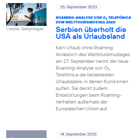
25. September 2023
ROAMING-ANALYSE VON O
TELEFÓNICA
2
ZUM WELTTOURISMUSTAG 2023:
Serbien überholt die
Credits: Gettyimages
USA als Urlaubsland
Kein Urlaub ohne Roaming:
Anlässlich des Welttourismustages
am 27. September nennt die neue
Roaming-Analyse von O
2
Telefónica die beliebtesten
Urlaubsziele, in denen Kund:innen
surfen. Sie deckt zudem
Entwicklungen beim Roaming-
Verhalten außerhalb der
Europäischen Union auf.
14. September 2023