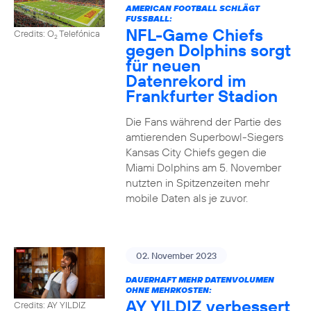
AMERICAN FOOTBALL SCHLÄGT
FUSSBALL:
NFL-Game Chiefs
Credits: O
Telefónica
2
gegen Dolphins sorgt
für neuen
Datenrekord im
Frankfurter Stadion
Die Fans während der Partie des
amtierenden Superbowl-Siegers
Kansas City Chiefs gegen die
Miami Dolphins am 5. November
nutzten in Spitzenzeiten mehr
mobile Daten als je zuvor.
02. November 2023
DAUERHAFT MEHR DATENVOLUMEN
OHNE MEHRKOSTEN:
AY YILDIZ verbessert
Credits: AY YILDIZ