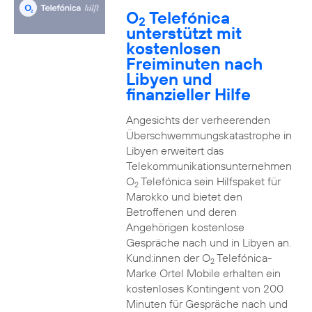
O
Telefónica
2
unterstützt mit
kostenlosen
Freiminuten nach
Libyen und
finanzieller Hilfe
Angesichts der verheerenden
Überschwemmungskatastrophe in
Libyen erweitert das
Telekommunikationsunternehmen
O
Telefónica sein Hilfspaket für
2
Marokko und bietet den
Betroffenen und deren
Angehörigen kostenlose
Gespräche nach und in Libyen an.
Kund:innen der O
Telefónica-
2
Marke Ortel Mobile erhalten ein
kostenloses Kontingent von 200
Minuten für Gespräche nach und