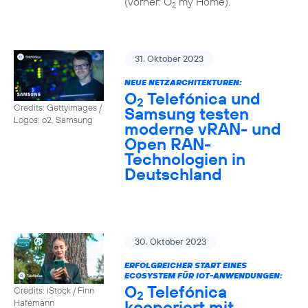
(vorher: O
my Home).
2
31. Oktober 2023
NEUE NETZARCHITEKTUREN:
O
Telefónica und
2
Credits: Gettyimages /
Samsung testen
Logos: o2, Samsung
moderne vRAN- und
Open RAN-
Technologien in
Deutschland
30. Oktober 2023
ERFOLGREICHER START EINES
ECOSYSTEM FÜR IOT-ANWENDUNGEN:
O
Telefónica
Credits: iStock / Finn
2
kooperiert mit
Hafemann