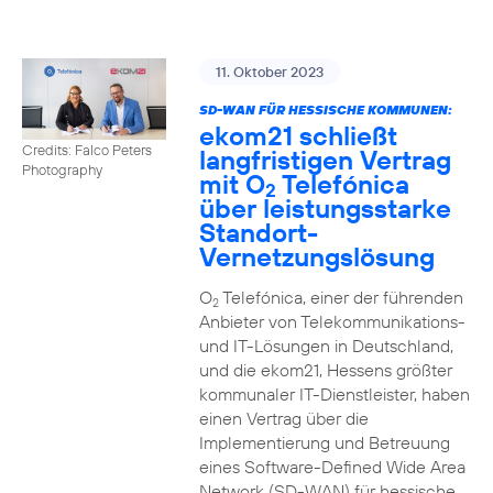
11. Oktober 2023
SD-WAN FÜR HESSISCHE KOMMUNEN:
ekom21 schließt
Credits: Falco Peters
langfristigen Vertrag
Photography
mit O
Telefónica
2
über leistungsstarke
Standort-
Vernetzungslösung
O
Telefónica, einer der führenden
2
Anbieter von Telekommunikations-
und IT-Lösungen in Deutschland,
und die ekom21, Hessens größter
kommunaler IT-Dienstleister, haben
einen Vertrag über die
Implementierung und Betreuung
eines Software-Defined Wide Area
Network (SD-WAN) für hessische