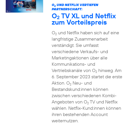
O
UND NETFLIX VERTIEFEN
2
PARTNERSCHAFT:
O
TV XL und Netflix
2
zum Vorteilspreis
O
und Netflix haben sich auf eine
2
langfristige Zusammenarbeit
verständigt. Sie umfasst
verschiedene Verkaufs- und
Marketingaktionen über alle
Kommunikations- und
Vertriebskanäle von O
hinweg. Am
2
6. September 2023 startet die erste
Aktion. O
Neu- und
2
Bestandskund:innen können
zwischen verschiedenen Kombi-
Angeboten von O
TV und Netflix
2
wählen. Netflix-Kund:innen können
ihren bestehenden Account
weiternutzen.