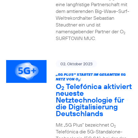
eine langfristige Partnerschaft mit
dem amtierenden Big-Wave-Surf-
Weltrekordhalter Sebastian
Steudtner ein und ist
namensgebender Partner der O
2
SURFTOWN MUC.
02. Oktober 2023
„5G PLUS“ STARTET IM GESAMTEN 5G
NETZ VON O
:
2
O
Telefónica aktiviert
2
neueste
Netztechnologie für
die Digitalisierung
Deutschlands
Mit „5G Plus“ bezeichnet O
2
Telefónica die 5G-Standalone-