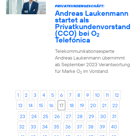
PRIVATKUNDENGESCHÄFT:
Andreas Laukenmann
startet als
Privatkundenvorstand
(CCO) bei O
2
Telefónica
Telekommunikationsexperte
Andreas Laukenmann übernimmt
ab September 2023 Verantwortung
für Marke O
im Vorstand.
2
1
2
3
4
5
6
7
8
9
10
11
12
13
14
15
16
17
18
19
20
21
22
23
24
25
26
27
28
29
30
31
32
33
34
35
36
37
38
39
40