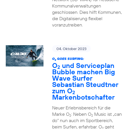
Kommunalverwaltungen
geschlossen. Dies hilft Kommunen,
die Digitalisierung flexibel
voranzutreiben.
04. Oktober 2023
O
GOES SURFING:
2
O
und Serviceplan
2
Bubble machen Big
Wave Surfer
Sebastian Steudtner
zum O
2
Markenbotschafter
Neuer Erlebnisbereich für die
Marke O
: Neben O
Music ist „can
2
2
do“ nun auch im Sportbereich,
beim Surfen, erfahrbar. O
geht
2