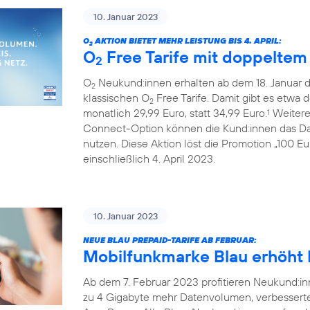
10. Januar 2023
O
AKTION BIETET MEHR LEISTUNG BIS 4. APRIL:
2
O
Free Tarife mit doppelte
2
O
Neukund:innen erhalten ab dem 18. Januar 
2
klassischen O
Free Tarife. Damit gibt es etwa 
2
monatlich 29,99 Euro, statt 34,99 Euro.
Weiterer
1
Connect-Option können die Kund:innen das Da
nutzen. Diese Aktion löst die Promotion „100 E
einschließlich 4. April 2023.
10. Januar 2023
NEUE BLAU PREPAID-TARIFE AB FEBRUAR:
Mobilfunkmarke Blau erhöht L
Ab dem 7. Februar 2023 profitieren Neukund:inn
zu 4 Gigabyte mehr Datenvolumen, verbessert