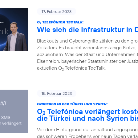
17. Februar 2023
O
TELEFÓNICA TECTALK:
2
Wie sich die Infrastruktur in
Blackouts und Cyberangriffe zählen zu den gr
Zeitalters. Es braucht widerstandsfähige Netz
abzusichern. Was der Staat und Unternehmen 
Eisenreich, bayerischer Staatsminister der Justi
aktuellen O
Telefónica TecTalk.
2
15. Februar 2023
ERDBEBEN IN DER TÜRKEI UND SYRIEN:
O
Telefónica verlängert kos
2
die Türkei und nach Syrien bi
Vor dem Hintergrund der anhaltend angespannte
des schweren Erdbebens vor neun Tagen verlä