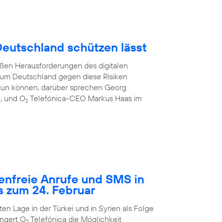
 Deutschland schützen lässt
oßen Herausforderungen des digitalen
e, um Deutschland gegen diese Risiken
tun können, darüber sprechen Georg
z, und O
Telefónica-CEO Markus Haas im
2
tenfreie Anrufe und SMS in
s zum 24. Februar
n Lage in der Türkei und in Syrien als Folge
ngert O
Telefónica die Möglichkeit
2