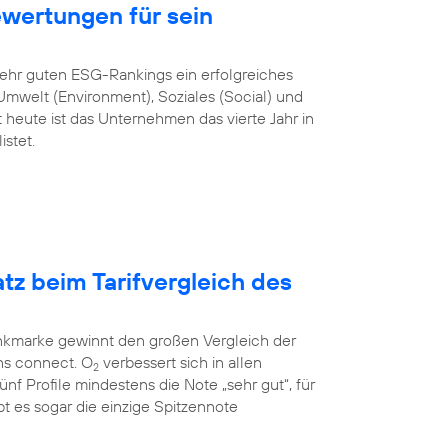
ewertungen für sein
sehr guten ESG-Rankings ein erfolgreiches
mwelt (Environment), Soziales (Social) und
heute ist das Unternehmen das vierte Jahr in
stet.
atz beim Tarifvergleich des
unkmarke gewinnt den großen Vergleich der
ns connect. O
verbessert sich in allen
2
 fünf Profile mindestens die Note „sehr gut“, für
t es sogar die einzige Spitzennote