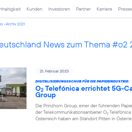
haltigkeit
Kunden
Investoren
Partner
Karriere
Presse
ws
Archiv 2021
Deutschland News zum Thema #o2 
21. Februar 2023
DIGITALISIERUNGSSCHUB FÜR DIE PAPIERINDUSTRIE:
O
Telefónica errichtet 5G-C
2
Group
Die Prinzhorn Group, einer der führenden Papi
der Telekommunikationsanbieter O
Telefónica 
2
Österreich haben am Standort Pitten in Österr