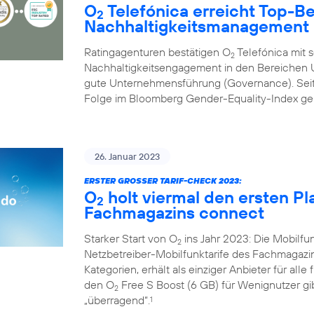
O
Telefónica erreicht Top-B
2
Nachhaltigkeitsmanagement
Ratingagenturen bestätigen O
Telefónica mit 
2
Nachhaltigkeitsengagement in den Bereichen U
gute Unternehmensführung (Governance). Seit 
Folge im Bloomberg Gender-Equality-Index geli
26. Januar 2023
ERSTER GROSSER TARIF-CHECK 2023:
O
holt viermal den ersten Pl
2
Fachmagazins connect
Starker Start von O
ins Jahr 2023: Die Mobilf
2
Netzbetreiber-Mobilfunktarife des Fachmagazi
Kategorien, erhält als einziger Anbieter für alle
den O
Free S Boost (6 GB) für Wenignutzer gib
2
„überragend“.
1