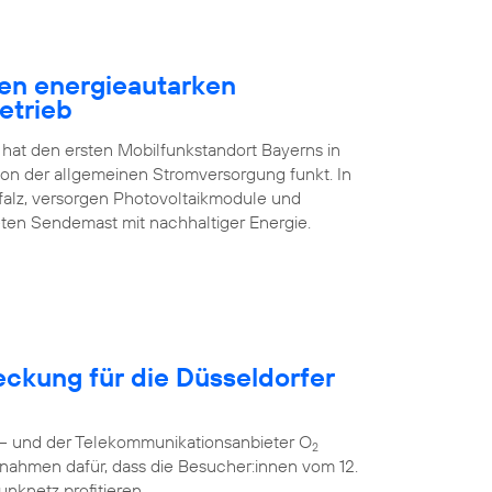
en energieautarken
etrieb
 hat den ersten Mobilfunkstandort Bayerns in
n der allgemeinen Stromversorgung funkt. In
falz, versorgen Photovoltaikmodule und
ten Sendemast mit nachhaltiger Energie.
eckung für die Düsseldorfer
r – und der Telekommunikationsanbieter O
2
nahmen dafür, dass die Besucher:innen vom 12.
unknetz profitieren.