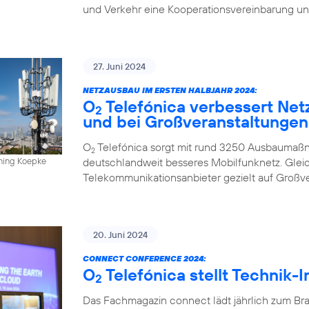
und Verkehr eine Kooperationsvereinbarung un
27. Juni 2024
NETZAUSBAU IM ERSTEN HALBJAHR 2024:
O
Telefónica verbessert Net
2
und bei Großveranstaltungen
O
Telefónica sorgt mit rund 3250 Ausbaumaßn
2
deutschlandweit besseres Mobilfunknetz. Gleich
nning Koepke
Telekommunikationsanbieter gezielt auf Großv
20. Juni 2024
CONNECT CONFERENCE 2024:
O
Telefónica stellt Technik-
2
Das Fachmagazin connect lädt jährlich zum Br