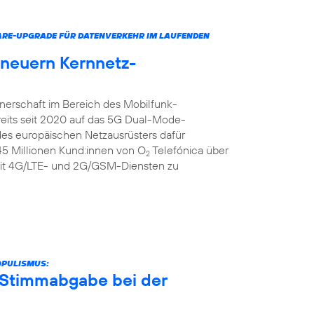
ARE-UPGRADE FÜR DATENVERKEHR IM LAUFENDEN
rneuern Kernnetz-
tnerschaft im Bereich des Mobilfunk-
reits seit 2020 auf das 5G Dual-Mode-
 des europäischen Netzausrüsters dafür
 45 Millionen Kund:innen von O
Telefónica über
2
it 4G/LTE- und 2G/GSM-Diensten zu
OPULISMUS:
r Stimmabgabe bei der