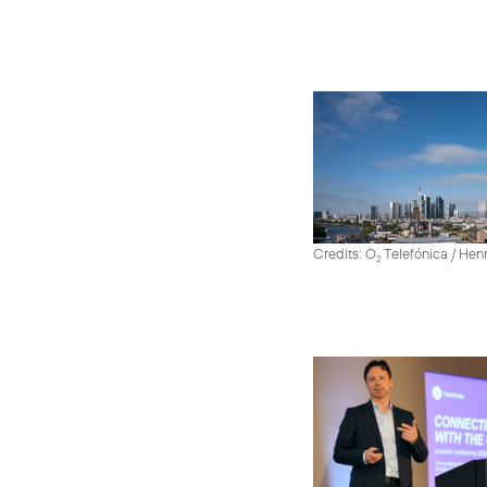
Credits: O
Telefónica / He
2