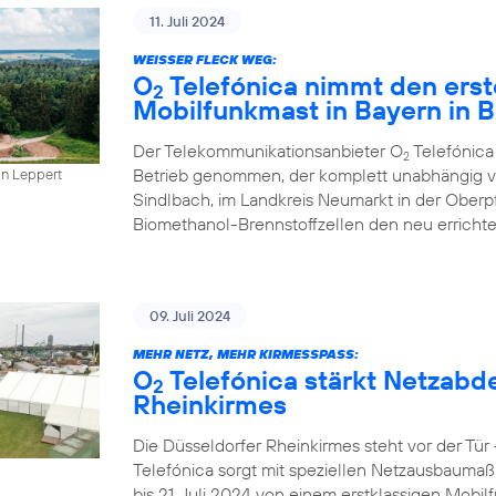
11. Juli 2024
WEISSER FLECK WEG:
O
Telefónica nimmt den erst
2
Mobilfunkmast in Bayern in B
Der Telekommunikationsanbieter O
Telefónica
2
Betrieb genommen, der komplett unabhängig vo
in Leppert
Sindlbach, im Landkreis Neumarkt in der Oberp
Biomethanol-Brennstoffzellen den neu errichte
09. Juli 2024
MEHR NETZ, MEHR KIRMESSPASS:
O
Telefónica stärkt Netzabd
2
Rheinkirmes
Die Düsseldorfer Rheinkirmes steht vor der Tü
Telefónica sorgt mit speziellen Netzausbaumaß
bis 21. Juli 2024 von einem erstklassigen Mobilf