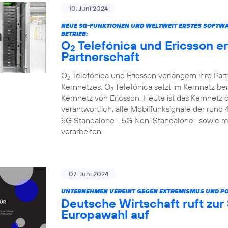
10. Juni 2024
NEUE 5G-FUNKTIONEN UND WELTWEIT ERSTES SOFTW
BETRIEB:
O
Telefónica und Ericsson e
2
Partnerschaft
O
Telefónica und Ericsson verlängern ihre Par
2
Kernnetzes. O
Telefónica setzt im Kernnetz be
2
Kernnetz von Ericsson. Heute ist das Kernnetz
verantwortlich, alle Mobilfunksignale der rund
5G Standalone-, 5G Non-Standalone- sowie m
verarbeiten.
07. Juni 2024
UNTERNEHMEN VEREINT GEGEN EXTREMISMUS UND P
Deutsche Wirtschaft ruft zu
Europawahl auf