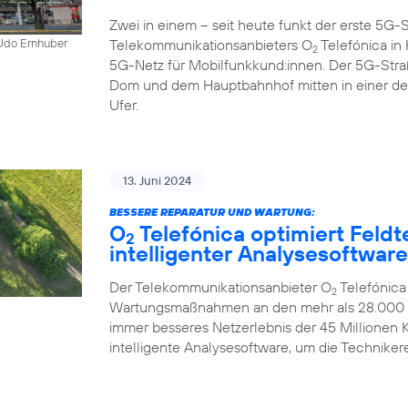
Zwei in einem – seit heute funkt der erste 5
Telekommunikationsanbieters O
Telefónica in K
 Udo Ernhuber
2
5G-Netz für Mobilfunkkund:innen. Der 5G-Str
Dom und dem Hauptbahnhof mitten in einer d
Ufer.
13. Juni 2024
BESSERE REPARATUR UND WARTUNG:
O
Telefónica optimiert Feldt
2
intelligenter Analysesoftware
Der Telekommunikationsanbieter O
Telefónica
2
Wartungsmaßnahmen an den mehr als 28.000 Mo
immer besseres Netzerlebnis der 45 Millionen
intelligente Analysesoftware, um die Technikere