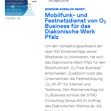
09. April 2018
RUNDUM-SORGLOS-PAKET:
Mobilfunk- und
Credits: o2
Festnetzdienst von O
2
Business für das
Diakonische Werk
Pfalz
Um den Verwaltungsaufwand der
über 100 Einzelverträge seiner
Mitarbeiter zu minimieren, hat sich
das Diakonische Werk Pfalz für den
Mobilfunktarif „O
Free Business“
2
entschieden. Zusätzlich nutzt das
Unternehmen die Festnetzlösung
„O
All-IP“ für Internet und
2
Telefonie. Den Rahmenvertrag mit
O
Business schloss die SYNO
2
Consulting Group AG im Auftrag
des Diakonischen Werkes ab. Als