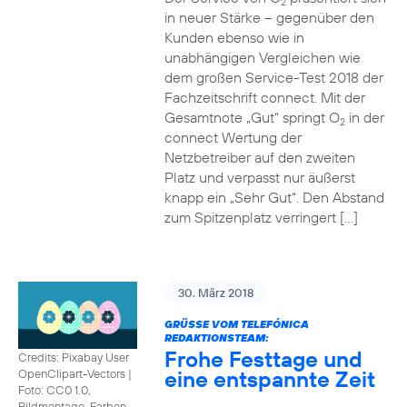
2
in neuer Stärke – gegenüber den
Kunden ebenso wie in
unabhängigen Vergleichen wie
dem großen Service-Test 2018 der
Fachzeitschrift connect. Mit der
Gesamtnote „Gut“ springt O
in der
2
connect Wertung der
Netzbetreiber auf den zweiten
Platz und verpasst nur äußerst
knapp ein „Sehr Gut“. Den Abstand
zum Spitzenplatz verringert […]
30. März 2018
GRÜSSE VOM TELEFÓNICA R
EDAKTIONSTEAM:
Frohe Festtage und
Credits: Pixabay User
eine entspannte Zeit
OpenClipart-Vectors
|
Foto: CC0 1.0,
Bildmontage, Farben