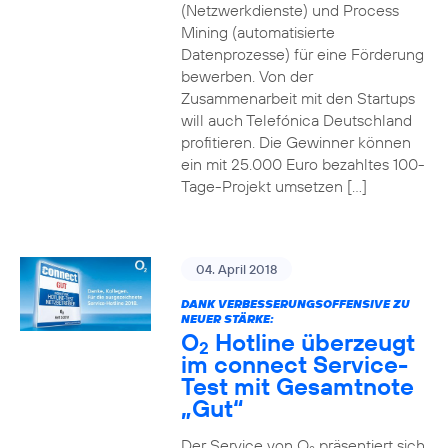
(Netzwerkdienste) und Process
Mining (automatisierte
Datenprozesse) für eine Förderung
bewerben. Von der
Zusammenarbeit mit den Startups
will auch Telefónica Deutschland
profitieren. Die Gewinner können
ein mit 25.000 Euro bezahltes 100-
Tage-Projekt umsetzen […]
04. April 2018
DANK VERBESSERUNGSOFFENSIVE ZU
NEUER STÄRKE:
O
Hotline überzeugt
2
im connect Service-
Test mit Gesamtnote
„Gut“
Der Service von O
präsentiert sich