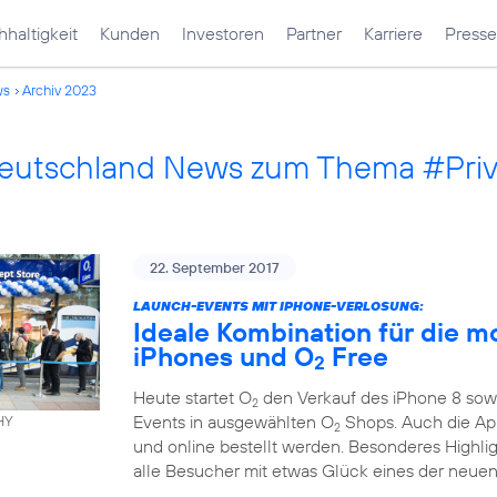
haltigkeit
Kunden
Investoren
Partner
Karriere
Presse
ws
Archiv 2023
Deutschland News zum Thema #Pri
22. September 2017
LAUNCH-EVENTS MIT IPHONE-VERLOSUNG:
Ideale Kombination für die m
iPhones und O
Free
2
Heute startet O
den Verkauf des iPhone 8 sowi
2
Events in ausgewählten O
Shops. Auch die App
HY
2
und online bestellt werden. Besonderes Highli
alle Besucher mit etwas Glück eines der neuen