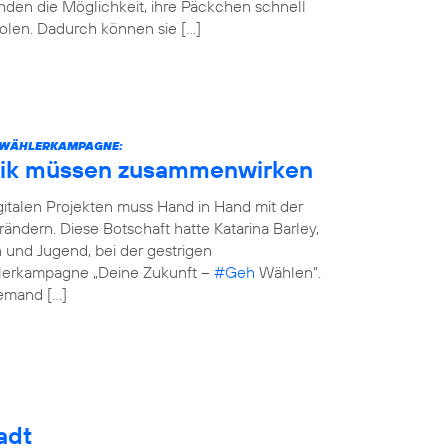
den die Möglichkeit, ihre Päckchen schnell
olen. Dadurch können sie […]
STWÄHLERKAMPAGNE:
tik müssen zusammenwirken
italen Projekten muss Hand in Hand mit der
erändern. Diese Botschaft hatte Katarina Barley,
n und Jugend, bei der gestrigen
hlerkampagne „Deine Zukunft –
#Geh
Wählen“.
jemand […]
adt