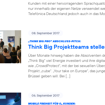
Kunden mit einer hervorragenden Sprachqualität
nur innerhalb der eigenen Netze verwendet w
Telefónica Deutschland jedoch auch in das Mob
08. September 2017
„THINK BIG PRO“ ABSCHLUSS-PITCH:
Think Big Projektteams stelle
Über Monate hinweg haben die Absolventen de
„Think Big“ viel Energie investiert und ihre digi
wie „CrowdProtect“, mit der bei sexuellen Übe
Projekt „cube“. „Your take on Europe“, das jun
Brüssel geben will. Bei […]
06. September 2017
MOBILE FREIHEIT FÜR O
KUNDEN:
2