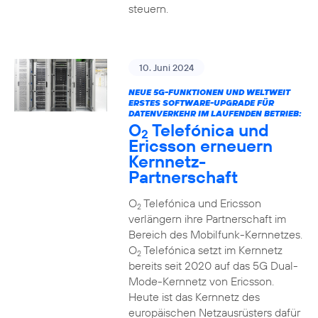
steuern.
10. Juni 2024
NEUE 5G-FUNKTIONEN UND WELTWEIT
ERSTES SOFTWARE-UPGRADE FÜR
DATENVERKEHR IM LAUFENDEN BETRIEB:
O
Telefónica und
2
Ericsson erneuern
Kernnetz-
Partnerschaft
O
Telefónica und Ericsson
2
verlängern ihre Partnerschaft im
Bereich des Mobilfunk-Kernnetzes.
O
Telefónica setzt im Kernnetz
2
bereits seit 2020 auf das 5G Dual-
Mode-Kernnetz von Ericsson.
Heute ist das Kernnetz des
europäischen Netzausrüsters dafür