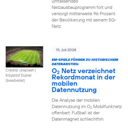
umfassendes
Netzausbauprogramm fort und
versorgt mittlerweile 96 Prozent
der Bevölkerung mit seinem 5G-
Netz.
15. Juli 2024
EM-SPIELE FÜHREN ZU HISTORISCHEM
DATENANSTIEG:
O
Netz verzeichnet
Credits: unsplash
|
2
Rekordmonat in der
Krzysztof Dubiel
(bearbeitet)
mobilen
Datennutzung
Die Analyse der mobilen
Datennutzung im O
Mobilfunknetz
2
offenbart: Fußball ist der
Datenmagnet schlechthin.