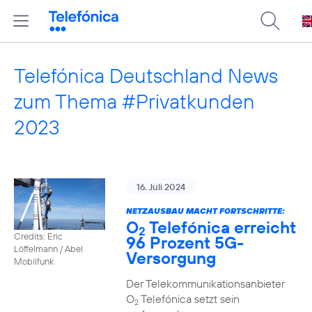
Telefónica Deutschland News
zum Thema #Privatkunden
2023
16. Juli 2024
NETZAUSBAU MACHT FORTSCHRITTE:
O
Telefónica erreicht
2
Credits: Eric
96 Prozent 5G-
Löffelmann / Abel
Versorgung
Mobilfunk
Der Telekommunikationsanbieter
O
Telefónica setzt sein
2