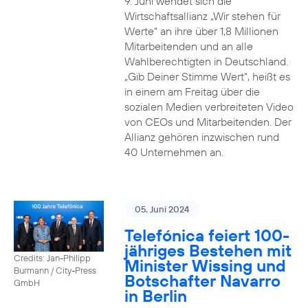
9. Juni wendet sich die
Wirtschaftsallianz „Wir stehen für
Werte“ an ihre über 1,8 Millionen
Mitarbeitenden und an alle
Wahlberechtigten in Deutschland.
„Gib Deiner Stimme Wert“, heißt es
in einem am Freitag über die
sozialen Medien verbreiteten Video
von CEOs und Mitarbeitenden. Der
Allianz gehören inzwischen rund
40 Unternehmen an.
05. Juni 2024
Telefónica feiert 100-
jähriges Bestehen mit
Credits: Jan-Philipp
Minister Wissing und
Burmann / City-Press
Botschafter Navarro
GmbH
in Berlin