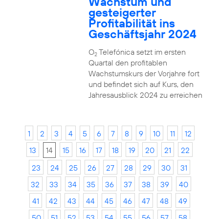
Wachstum und
gesteigerter
Profitabilität ins
Geschäftsjahr 2024
O
Telefónica setzt im ersten
2
Quartal den profitablen
Wachstumskurs der Vorjahre fort
und befindet sich auf Kurs, den
Jahresausblick 2024 zu erreichen
1
2
3
4
5
6
7
8
9
10
11
12
13
14
15
16
17
18
19
20
21
22
23
24
25
26
27
28
29
30
31
32
33
34
35
36
37
38
39
40
41
42
43
44
45
46
47
48
49
50
51
52
53
54
55
56
57
58