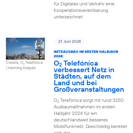
für Digitales und Verkehr eine
Kooperationsvereinbarung
unterzeichnet.
27. Juni 2024
NETZAUSBAU IM ERSTEN HALBJAHR
2024:
O
Telefónica
Credits: O
Telefónica
2
2
verbessert Netz in
/ Henning Koepke
Städten, auf dem
Land und bei
Großveranstaltungen
O
Telefónica sorgt mit rund 3250
2
Ausbaumaßnahmen im ersten
Halbjahr 2024 für ein
deutschlandweit besseres
Mobilfunknetz. Gleichzeitig bereitet
sich der