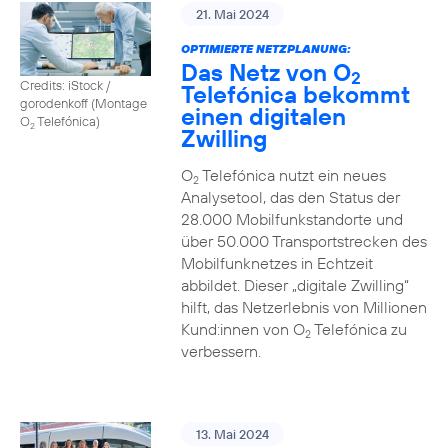
21. Mai 2024
OPTIMIERTE NETZPLANUNG:
Das Netz von O
2
Credits: iStock /
Telefónica bekommt
gorodenkoff (Montage
einen digitalen
O
Telefónica)
2
Zwilling
O
Telefónica nutzt ein neues
2
Analysetool, das den Status der
28.000 Mobilfunkstandorte und
über 50.000 Transportstrecken des
Mobilfunknetzes in Echtzeit
abbildet. Dieser „digitale Zwilling“
hilft, das Netzerlebnis von Millionen
Kund:innen von O
Telefónica zu
2
verbessern.
13. Mai 2024