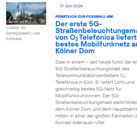
17. Juni 2024
PÜNKTLICH ZUR FUSSBALL-EM:
Der erste 5G-
Credits: 5G
Straßenbeleuchtungsm
Synergiewerk | Udo
von O
Telefónica liefert
2
Ernhuber
bestes Mobilfunknetz 
Kölner Dom
Zwei in einem – seit heute funkt der er
5G-Straßenbeleuchtungsmast des
Telekommunikationsanbieters O
2
Telefónica in Köln. Er liefert Licht und
gleichzeitig bestes 5G-Netz für
Mobilfunkkund:innen. Der 5G-
Straßenbeleuchtungsmast steht hinte
dem Kölner Dom und dem Hauptbahn
mitten in einer der großen Fanmeilen
Konrad-Adenauer-Ufer.