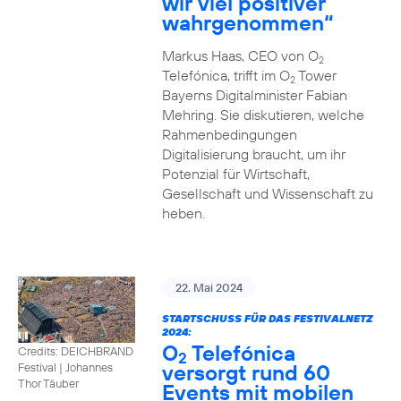
wir viel positiver
wahrgenommen“
Markus Haas, CEO von O
2
Telefónica, trifft im O
Tower
2
Bayerns Digitalminister Fabian
Mehring. Sie diskutieren, welche
Rahmenbedingungen
Digitalisierung braucht, um ihr
Potenzial für Wirtschaft,
Gesellschaft und Wissenschaft zu
heben.
22. Mai 2024
STARTSCHUSS FÜR DAS FESTIVALNETZ
2024:
O
Telefónica
Credits: DEICHBRAND
2
versorgt rund 60
Festival | Johannes
Thor Täuber
Events mit mobilen