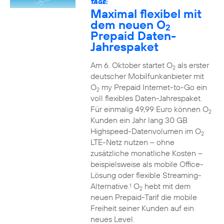
TAGE:
Maximal flexibel mit
dem neuen O
2
Prepaid Daten-
Jahrespaket
Am 6. Oktober startet O
als erster
2
deutscher Mobilfunkanbieter mit
O
my Prepaid Internet-to-Go ein
2
voll flexibles Daten-Jahrespaket.
Für einmalig 49,99 Euro können O
2
Kunden ein Jahr lang 30 GB
Highspeed-Datenvolumen im O
2
LTE-Netz nutzen – ohne
zusätzliche monatliche Kosten –
beispielsweise als mobile Office-
Lösung oder flexible Streaming-
Alternative.
O
hebt mit dem
1
2
neuen Prepaid-Tarif die mobile
Freiheit seiner Kunden auf ein
neues Level.