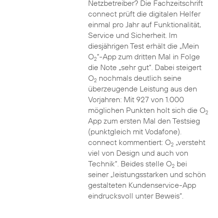
Netzbetreiber? Die Fachzeitschrift
connect prüft die digitalen Helfer
einmal pro Jahr auf Funktionalität,
Service und Sicherheit. Im
diesjährigen Test erhält die „Mein
O
“-App zum dritten Mal in Folge
2
die Note „sehr gut“. Dabei steigert
O
nochmals deutlich seine
2
überzeugende Leistung aus den
Vorjahren: Mit 927 von 1.000
möglichen Punkten holt sich die O
2
App zum ersten Mal den Testsieg
(punktgleich mit Vodafone).
connect kommentiert: O
„versteht
2
viel von Design und auch von
Technik“. Beides stelle O
bei
2
seiner „leistungsstarken und schön
gestalteten Kundenservice-App
eindrucksvoll unter Beweis“.