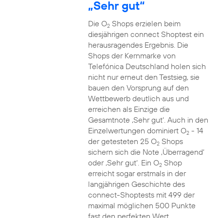
„Sehr gut“
Die O
Shops erzielen beim
2
diesjährigen connect Shoptest ein
herausragendes Ergebnis. Die
Shops der Kernmarke von
Telefónica Deutschland holen sich
nicht nur erneut den Testsieg, sie
bauen den Vorsprung auf den
Wettbewerb deutlich aus und
erreichen als Einzige die
Gesamtnote ‚Sehr gut‘. Auch in den
Einzelwertungen dominiert O
- 14
2
der getesteten 25 O
Shops
2
sichern sich die Note ‚Überragend‘
oder ‚Sehr gut‘. Ein O
Shop
2
erreicht sogar erstmals in der
langjährigen Geschichte des
connect-Shoptests mit 499 der
maximal möglichen 500 Punkte
fast den perfekten Wert.