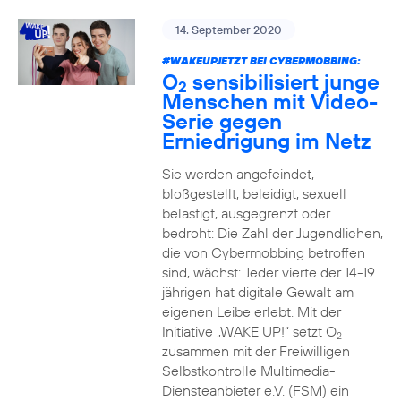
14. September 2020
#WAKEUPJETZT BEI CYBERMOBBING:
O
sensibilisiert junge
2
Menschen mit Video-
Serie gegen
Erniedrigung im Netz
Sie werden angefeindet,
bloßgestellt, beleidigt, sexuell
belästigt, ausgegrenzt oder
bedroht: Die Zahl der Jugendlichen,
die von Cybermobbing betroffen
sind, wächst: Jeder vierte der 14-19
jährigen hat digitale Gewalt am
eigenen Leibe erlebt. Mit der
Initiative „WAKE UP!“ setzt O
2
zusammen mit der Freiwilligen
Selbstkontrolle Multimedia-
Diensteanbieter e.V. (FSM) ein