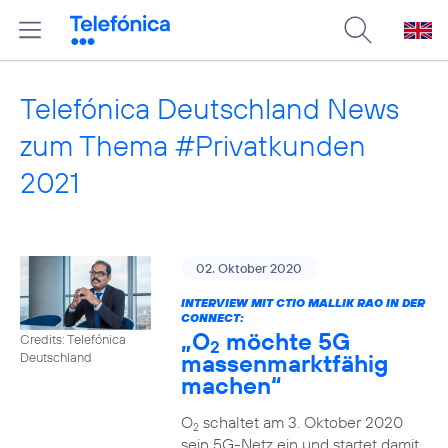
Telefónica Deutschland News
zum Thema #Privatkunden
2021
02. Oktober 2020
INTERVIEW MIT CTIO MALLIK RAO IN DER
CONNECT:
„O
möchte 5G
Credits: Telefónica
2
massenmarktfähig
Deutschland
machen“
O
schaltet am 3. Oktober 2020
2
sein 5G-Netz ein und startet damit