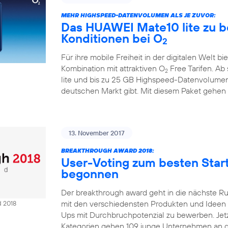
MEHR HIGHSPEED-DATENVOLUMEN ALS JE ZUVOR:
Das HUAWEI Mate10 lite zu b
Konditionen bei O
2
Für ihre mobile Freiheit in der digitalen Welt bi
Kombination mit attraktiven O
Free Tarifen. A
2
lite und bis zu 25 GB Highspeed-Datenvolumen
deutschen Markt gibt. Mit diesem Paket gehen
13. November 2017
BREAKTHROUGH AWARD 2018:
User-Voting zum besten Sta
begonnen
Der breakthrough award geht in die nächste R
mit den verschiedensten Produkten und Ideen Ze
d 2018
Ups mit Durchbruchpotenzial zu bewerben. Jetzt
Kategorien gehen 109 junge Unternehmen an d