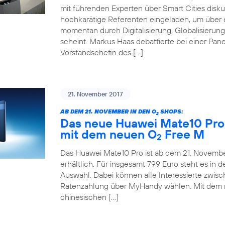
mit führenden Experten über Smart Cities disku
hochkarätige Referenten eingeladen, um über e
momentan durch Digitalisierung, Globalisieru
scheint. Markus Haas debattierte bei einer Pane
Vorstandschefin des […]
21. November 2017
AB DEM 21. NOVEMBER IN DEN O
SHOPS:
2
Das neue Huawei Mate10 Pro 
mit dem neuen O
Free M
2
Das Huawei Mate10 Pro ist ab dem 21. November
erhältlich. Für insgesamt 799 Euro steht es in
Auswahl. Dabei können alle Interessierte zwis
Ratenzahlung über MyHandy wählen. Mit dem
chinesischen […]