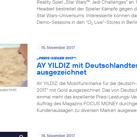
Reality Spiel „Star Wars™: Jedi Challenges“ an.
Headset bestreitet der Spieler Kämpfe gegen da
Star Wars-Universums. Interessierte können das
Demo-Sessions in den “O
Live“-Stores in Berl
2
15. November 2017
„PREIS-SIEGER 2017“:
AY YILDIZ mit Deutschlandtes
ausgezeichnet
AY YILDIZ, die Mobilfunkmarke für die deutsch
2017“ mit Gold ausgezeichnet. Das von Deutsch
usschnitt
einmal mehr das exzellente Preis-Leistungs-Ver
Auftrag des Magazins FOCUS MONEY durchgefü
Kundenaussagen zu diversen Marken ausgewerte
14. November 2017