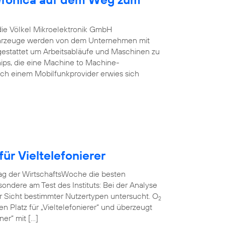
 die Völkel Mikroelektronik GmbH
Fahrzeuge werden von dem Unternehmen mit
estattet um Arbeitsabläufe und Maschinen zu
ips, die eine Machine to Machine-
ch einem Mobilfunkprovider erwies sich
ür Vieltelefonierer
rag der WirtschaftsWoche die besten
ndere am Test des Instituts: Bei der Analyse
r Sicht bestimmter Nutzertypen untersucht. O
2
en Platz für „Vieltelefonierer“ und überzeugt
er“ mit […]