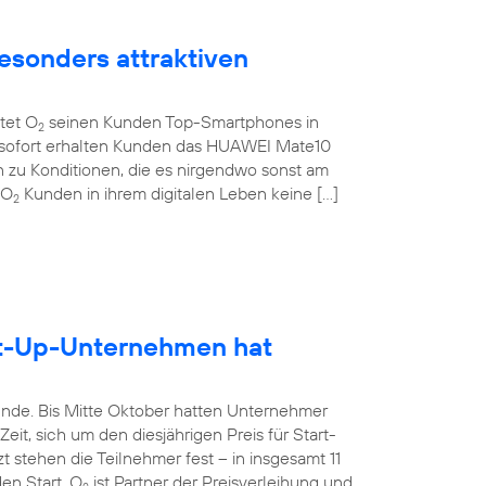
esonders attraktiven
etet O
seinen Kunden Top-Smartphones in
2
b sofort erhalten Kunden das HUAWEI Mate10
 zu Konditionen, die es nirgendwo sonst am
 O
Kunden in ihrem digitalen Leben keine […]
2
rt-Up-Unternehmen hat
unde. Bis Mitte Oktober hatten Unternehmer
it, sich um den diesjährigen Preis für Start-
 stehen die Teilnehmer fest – in insgesamt 11
en Start. O
ist Partner der Preisverleihung und