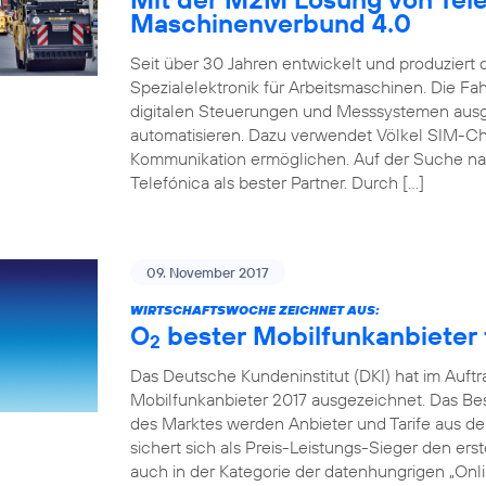
Maschinenverbund 4.0
Seit über 30 Jahren entwickelt und produziert
Spezialelektronik für Arbeitsmaschinen. Die 
digitalen Steuerungen und Messsystemen ausg
automatisieren. Dazu verwendet Völkel SIM-Ch
Kommunikation ermöglichen. Auf der Suche na
Telefónica als bester Partner. Durch […]
09. November 2017
WIRTSCHAFTSWOCHE ZEICHNET AUS:
O
bester Mobilfunkanbieter f
2
Das Deutsche Kundeninstitut (DKI) hat im Auft
Mobilfunkanbieter 2017 ausgezeichnet. Das Beso
des Marktes werden Anbieter und Tarife aus de
sichert sich als Preis-Leistungs-Sieger den erst
auch in der Kategorie der datenhungrigen „Onlin