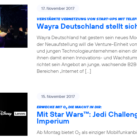
17. November 2017
VERSTÄRKTE VERNETZUNG VON START-UPS MIT TELEF
Wayra Deutschland stellt sic
Wayra Deutschland hat gestern sein neues Mode
der Neuaufstellung will die Venture-Einheit vo
und jungen Technologieunternehmen einen dir
ihnen damit einen Innovations- und Wachstu
richtet sein Angebot an junge, wachsende B2
Bereichen „Internet of […]
15. November 2017
ERWECKE MIT O
DIE MACHT IN DIR:
2
Mit Star Wars™: Jedi Challe
Imperium
Ab Montag bietet O
als einziger Mobilfunkan
2