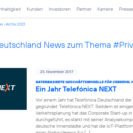
haltigkeit
Kunden
Investoren
Partner
Karriere
Presse
ws
Archiv 2021
Deutschland News zum Thema #Pri
23. November 2017
DATENBASIERTE GESCHÄFTSMODELLE FÜR VERKEHR, H
Ein Jahr Telefónica NEXT
Vor einem Jahr hat Telefónica Deutschland die
gegründet: Telefónica NEXT. Seitdem ist einiges
Verkehrsplanung hat das Corporate Start-up in
durchgeführt, es stärkt mit seiner Analysekom
deutsche Innenstädte und hat die IoT-Plattf
einer Alpha-Version für […]