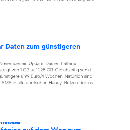
2
r Daten zum günstigeren
. November ein Update. Das enthaltene
igt von 1 GB auf 1,25 GB. Gleichzeitig senkt
günstigere 8,99 Euro/4 Wochen. Natürlich sind
nd SMS in alle deutschen Handy-Netze oder ins
ELEKTRONIK:
efónica auf dem Weg zum