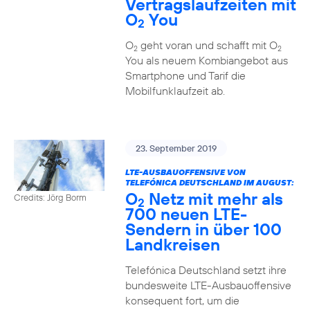
Vertragslaufzeiten mit
O
You
2
O
geht voran und schafft mit O
2
2
You als neuem Kombiangebot aus
Smartphone und Tarif die
Mobilfunklaufzeit ab.
23. September 2019
LTE-AUSBAUOFFENSIVE VON
TELEFÓNICA DEUTSCHLAND IM AUGUST:
O
Netz mit mehr als
Credits: Jörg Borm
2
700 neuen LTE-
Sendern in über 100
Landkreisen
Telefónica Deutschland setzt ihre
bundesweite LTE-Ausbauoffensive
konsequent fort, um die