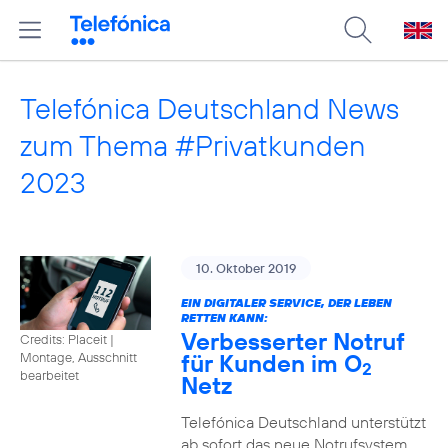
Telefónica Deutschland News
zum Thema #Privatkunden
2023
10. Oktober 2019
EIN DIGITALER SERVICE, DER LEBEN
RETTEN KANN:
Verbesserter Notruf
Credits: Placeit
|
für Kunden im O
Montage, Ausschnitt
2
bearbeitet
Netz
Telefónica Deutschland unterstützt
ab sofort das neue Notrufsystem