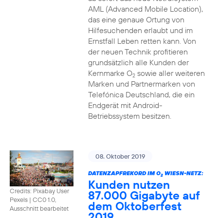
AML (Advanced Mobile Location),
das eine genaue Ortung von
Hilfesuchenden erlaubt und im
Ernstfall Leben retten kann. Von
der neuen Technik profitieren
grundsätzlich alle Kunden der
Kernmarke O
sowie aller weiteren
2
Marken und Partnermarken von
Telefónica Deutschland, die ein
Endgerät mit Android-
Betriebssystem besitzen.
08. Oktober 2019
DATENZAPFREKORD IM O
WIESN-NETZ:
2
Kunden nutzen
Credits: Pixabay User
87.000 Gigabyte auf
Pexels
|
CC0 1.0,
dem Oktoberfest
Ausschnitt bearbeitet
2019