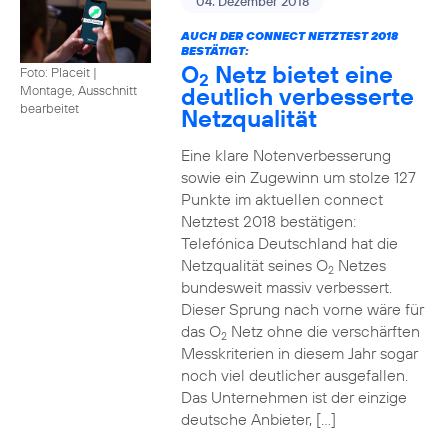
04. Dezember 2018
AUCH DER CONNECT NETZTEST 2018
BESTÄTIGT:
O
Netz bietet eine
Foto: Placeit
|
2
deutlich verbesserte
Montage, Ausschnitt
bearbeitet
Netzqualität
Eine klare Notenverbesserung
sowie ein Zugewinn um stolze 127
Punkte im aktuellen connect
Netztest 2018 bestätigen:
Telefónica Deutschland hat die
Netzqualität seines O
Netzes
2
bundesweit massiv verbessert.
Dieser Sprung nach vorne wäre für
das O
Netz ohne die verschärften
2
Messkriterien in diesem Jahr sogar
noch viel deutlicher ausgefallen.
Das Unternehmen ist der einzige
deutsche Anbieter, […]