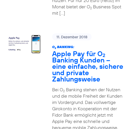
nutzen. Für nur 20 Euro (netto) im
Monat bietet der O
Business Spot
2
mit […]
11. Dezember 2018
O
BANKING:
2
Apple Pay für O
2
Banking Kunden –
eine einfache, sichere
und private
Zahlungsweise
Bei O
Banking stehen der Nutzen
2
und die mobile Freiheit der Kunden
im Vordergrund. Das vollwertige
Girokonto in Kooperation mit der
Fidor Bank ermöglicht jetzt mit
Apple Pay eine schnelle und
bequeme mobile Zahlungsweise,