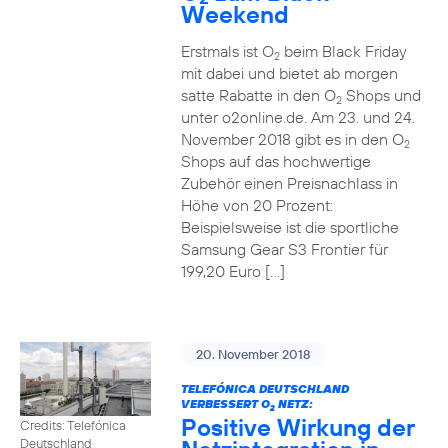
Weekend
Erstmals ist O
beim Black Friday
2
mit dabei und bietet ab morgen
satte Rabatte in den O
Shops und
2
unter o2online.de. Am 23. und 24.
November 2018 gibt es in den O
2
Shops auf das hochwertige
Zubehör einen Preisnachlass in
Höhe von 20 Prozent:
Beispielsweise ist die sportliche
Samsung Gear S3 Frontier für
199,20 Euro […]
20. November 2018
TELEFÓNICA DEUTSCHLAND
VERBESSERT O
NETZ:
2
Positive Wirkung der
Credits: Telefónica
Deutschland