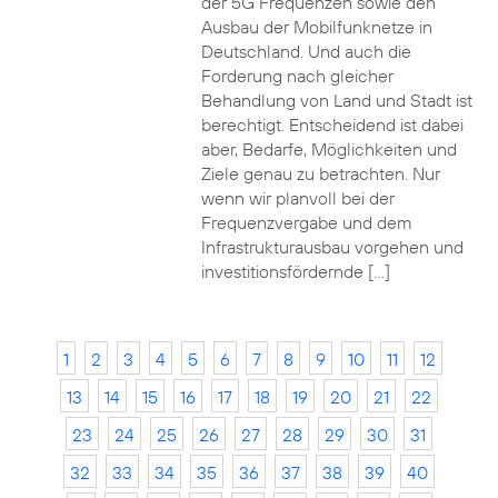
der 5G Frequenzen sowie den
Ausbau der Mobilfunknetze in
Deutschland. Und auch die
Forderung nach gleicher
Behandlung von Land und Stadt ist
berechtigt. Entscheidend ist dabei
aber, Bedarfe, Möglichkeiten und
Ziele genau zu betrachten. Nur
wenn wir planvoll bei der
Frequenzvergabe und dem
Infrastrukturausbau vorgehen und
investitionsfördernde […]
1
2
3
4
5
6
7
8
9
10
11
12
13
14
15
16
17
18
19
20
21
22
23
24
25
26
27
28
29
30
31
32
33
34
35
36
37
38
39
40