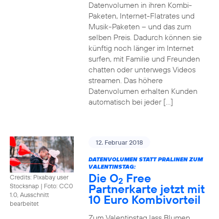
Datenvolumen in ihren Kombi-
Paketen, Internet-Flatrates und
Musik-Paketen – und das zum
selben Preis. Dadurch können sie
künftig noch länger im Internet
surfen, mit Familie und Freunden
chatten oder unterwegs Videos
streamen. Das höhere
Datenvolumen erhalten Kunden
automatisch bei jeder […]
12. Februar 2018
DATENVOLUMEN STATT PRALINEN ZUM
VALENTINSTAG:
Die O
Free
Credits: Pixabay user
2
Partnerkarte jetzt mit
Stocksnap
|
Foto: CC0
1.0, Ausschnitt
10 Euro Kombivorteil
bearbeitet
Zum Valentinstag lass Blumen