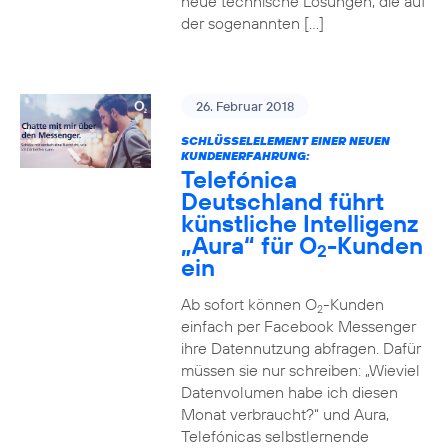
neue technische Lösungen, die auf
der sogenannten […]
26. Februar 2018
SCHLÜSSELELEMENT EINER NEUEN
KUNDENERFAHRUNG:
Telefónica
Deutschland führt
künstliche Intelligenz
„Aura“ für O
-Kunden
2
ein
Ab sofort können O
-Kunden
2
einfach per Facebook Messenger
ihre Datennutzung abfragen. Dafür
müssen sie nur schreiben: „Wieviel
Datenvolumen habe ich diesen
Monat verbraucht?“ und Aura,
Telefónicas selbstlernende