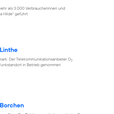
 mehr als 3.000 Verbraucherinnen und
 Hilde“ geführt
Linthe
mark: Der Telekommunikationsanbieter O
2
lfunkstandort in Betrieb genommen
 Borchen